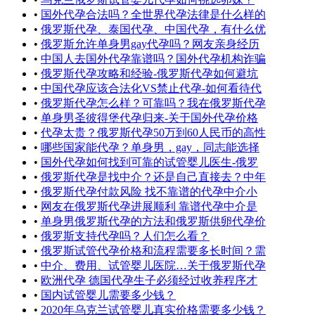
•
国外代孕合法吗？全世界代孕法律是什么样的
•
俄罗斯代孕、泰国代孕、中国代孕，有什么优
•
俄罗斯允许单身男gay代孕吗？网友亲身经历
•
中国人去国外代孕靠谱吗？国外代孕机构诈骗
•
俄罗斯代孕攻略和经验-俄罗斯代孕如何避坑
•
中国代孕应该合法化VS禁止代孕-如何看待代
•
俄罗斯代孕怎么样？可靠吗？我在俄罗斯代孕
•
单身男圣彼得堡代孕归来-关于国外代孕价格
•
代孕太贵？俄罗斯代孕50万到60人民币的高性
•
哪些国家能代孕？单身男，gay，同志能选择
•
国外代孕如何找到可靠的试管婴儿医生-俄罗
•
俄罗斯代孕是找中介？还是自己直接去？中年
•
俄罗斯代孕付款风险 找不靠谱的代孕中介小
•
网友在俄罗斯代孕进展顺利 靠谱代孕中介是
•
单身男俄罗斯代孕的方法和俄罗斯供卵代孕价
•
俄罗斯支持代孕吗？人们怎么看？
•
俄罗斯试管代孕价格和流程需要多长时间？需
•
中介、费用、试管婴儿医院…关于俄罗斯代孕
•
欧洲代孕 德国代孕生子必须经过收养程序才
•
国内试管婴儿需要多少钱？
•
2020年乌克兰试管婴儿真实价格需要多少钱？