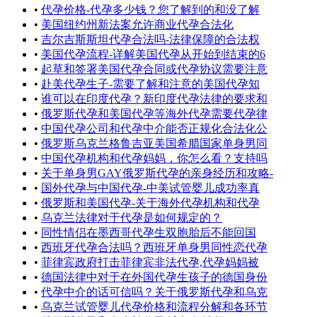
•
代孕价格-代孕多少钱？您了解到的和没了解
•
美国纽约州新法案允许商业代孕合法化
•
吉尔吉斯斯坦代孕合法吗-法律保障的合法权
•
美国代孕流程-详解美国代孕从开始到结束的6
•
起草和签署美国代孕合同或代孕协议需要注意
•
赴美代孕生子-需要了解和注意的美国代孕知
•
谁可以在印度代孕？新印度代孕法律的要求和
•
俄罗斯代孕和美国代孕等海外代孕需要代孕律
•
中国代孕公司和代孕中介能否正规化合法化公
•
俄罗斯乌克兰格鲁吉亚美国希腊国家单身男同
•
中国代孕机构和代孕妈妈，你怎么看？支持吗
•
关于单身男GAY俄罗斯代孕的亲身经历和攻略-
•
国外代孕与中国代孕-中美试管婴儿成功率真
•
俄罗斯和美国代孕-关于海外代孕机构和代孕
•
乌克兰法律对于代孕是如何规定的？
•
同性情侣在墨西哥代孕生双胞胎后不能回国
•
西班牙代孕合法吗？西班牙单身男同性恋代孕
•
菲律宾政府打击菲律宾非法代孕,代孕妈妈被
•
德国法律中对于在外国代孕生孩子的德国身份
•
代孕中介的话可信吗？关于俄罗斯代孕和乌克
•
乌克兰试管婴儿代孕价格和流程分解和各环节