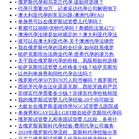
•
俄罗斯代孕和乌克兰代孕,该如何选择？
•
代孕只需要38万，记者采访代孕公司解密地下
•
澳大利亚代孕的常见问题-澳洲代孕FAQ
•
单身男可以在俄罗斯试管婴儿代孕吗？
•
希腊可以捐卵/供卵代孕吗？希腊民法第4272/
•
澳洲代孕法律是如何规定的？澳大利亚代孕法
•
谁可以在澳大利亚代孕-关于澳洲代孕法律您
•
我在俄罗斯代孕的流程全纪录-如何联系俄罗
•
哈萨克斯坦合法商业代孕-世界代孕的潜力热
•
关于我在俄罗斯代孕的价格、风险和如何选择
•
哈萨克斯坦试管婴儿价格多少钱？哈萨克斯坦
•
以色列单身男和同性代孕合法吗？
•
俄罗斯代孕50万到70万人民币够吗？俄罗斯代
•
西班牙代孕合法化遥遥无期，西班牙政府严厉
•
菲律宾代孕需要多少钱？菲律宾代孕价格和现
•
我的俄罗斯试管婴儿代孕经验-20个你可能没
•
大龄女在俄罗斯圣彼得堡NGC试管婴儿医院成
•
单身男和GAY以及LGBT能在哈萨克斯坦代孕吗
•
俄罗斯试管婴儿和美国试管婴儿比较，各有什
•
去俄罗斯莫斯科代孕经验-费用代孕公司服务
•
2019年俄罗斯代孕流程，莫斯科代孕经验分享
•
乌克兰俄罗斯试管婴儿代孕如何挑选卵妹？