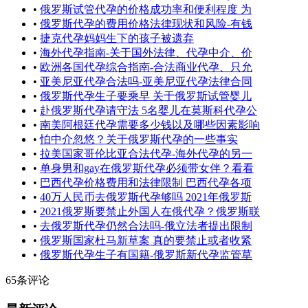
•
俄罗斯试管代孕的价格成功率和便利程度 为
•
俄罗斯代孕的费用价格法律现状和风险-有钱
•
捷克代孕妈妈生下的孩子被遗弃
•
海外代孕指南-关于国外法律、代孕中介、价
•
欧洲各国代孕综合指南-合法商业代孕、只允
•
亚美尼亚代孕合法吗-亚美尼亚代孕法律合同
•
俄罗斯代孕生子要乘早 关于俄罗斯试管婴儿
•
赴俄罗斯代孕请守法 5名婴儿在莫斯科代孕公
•
南美阿根廷代孕需要多少钱以及哪些因素影响
•
怕中介忽悠？关于俄罗斯代孕的一些事实
•
拉美国家哥伦比亚合法代孕-海外代孕的另一
•
单身男和gay在俄罗斯代孕必须带女伴？看看
•
巴西代孕价格费用和法律限制 巴西代孕各项
•
40万人民币去俄罗斯代孕够吗 2021年俄罗斯
•
2021俄罗斯要禁止外国人在俄代孕？俄罗斯联
•
去俄罗斯代孕仍然合法吗-俄立法者提出限制
•
俄罗斯国家杜马新草案 真的要禁止或者收紧
•
俄罗斯代孕生子有国籍-俄罗斯新代孕监管草
65条评论