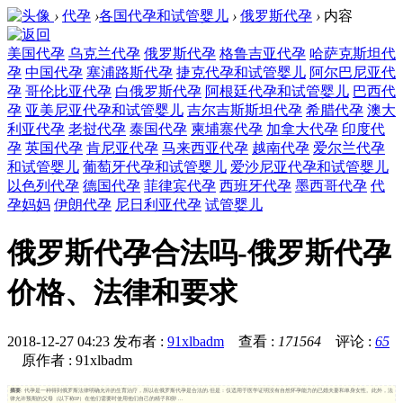
›
代孕
›
各国代孕和试管婴儿
›
俄罗斯代孕
›
内容
美国代孕
乌克兰代孕
俄罗斯代孕
格鲁吉亚代孕
哈萨克斯坦代
孕
中国代孕
塞浦路斯代孕
捷克代孕和试管婴儿
阿尔巴尼亚代
孕
哥伦比亚代孕
白俄罗斯代孕
阿根廷代孕和试管婴儿
巴西代
孕
亚美尼亚代孕和试管婴儿
吉尔吉斯斯坦代孕
希腊代孕
澳大
利亚代孕
老挝代孕
泰国代孕
柬埔寨代孕
加拿大代孕
印度代
孕
英国代孕
肯尼亚代孕
马来西亚代孕
越南代孕
爱尔兰代孕
和试管婴儿
葡萄牙代孕和试管婴儿
爱沙尼亚代孕和试管婴儿
以色列代孕
德国代孕
菲律宾代孕
西班牙代孕
墨西哥代孕
代
孕妈妈
伊朗代孕
尼日利亚代孕
试管婴儿
俄罗斯代孕合法吗-俄罗斯代孕
价格、法律和要求
2018-12-27 04:23
发布者 :
91xlbadm
查看 :
171564
评论 :
65
原作者 : 91xlbadm
摘要
: 代孕是一种得到俄罗斯法律明确允许的生育治疗，所以在俄罗斯代孕是合法的.但是：仅适用于医学证明没有自然怀孕能力的已婚夫妻和单身女性。此外，法
律允许预期的父母（以下称IP）在他们需要时使用他们自己的精子和卵 ...