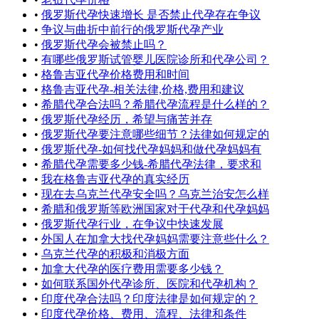
•
俄罗斯代孕快速增长 是否禁止代孕存在争议
•
争议与曲折中前行的俄罗斯代孕产业
•
俄罗斯代孕会被禁止吗？
•
有哪些俄罗斯试管婴儿医院诊所和代孕公司？
•
格鲁吉亚代孕价格费用和时间
•
格鲁吉亚代孕-相关法律,价格,费用和建议
•
希腊代孕合法吗？希腊代孕流程是什么样的？
•
俄罗斯代孕经历，希望与痛苦并存
•
俄罗斯代孕要注意哪些细节？法律如何规定的
•
俄罗斯代孕-如何找代孕妈妈和做代孕妈妈有
•
希腊代孕需要多少钱-希腊代孕法律，要求和
•
我在格鲁吉亚代孕的真实经历
•
现在去乌克兰代孕安全吗？乌克兰治安怎么样
•
希腊和俄罗斯等欧洲国家对于代孕和代孕妈妈
•
俄罗斯代孕行业，在争议中快速发展
•
外国人在加拿大找代孕妈妈需要注意些什么？
•
乌克兰代孕的积极和消极方面
•
加拿大代孕的医疗费用需要多少钱？
•
如何联系国外代孕诊所、医院和代孕机构？
•
印度代孕合法吗？印度法律是如何规定的？
•
印度代孕价格、费用、流程、法律和条件