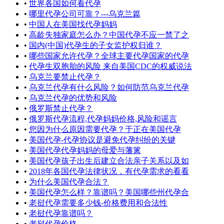
•
世界各国如何看代孕
•
哪里代孕公司可靠？---乌克兰篇
•
中国人在美国找代孕妈妈
•
高龄失独家庭怎么办？中国代孕不应一禁了之
•
国内(中国)代孕生的子女监护权归谁？
•
哪些国家允许代孕？全球主要代孕国家的代孕
•
代孕生双胞胎的风险 来自美国CDC的权威说法
•
乌克兰要禁止代孕？
•
乌克兰代孕有什么风险？如何防范乌克兰代孕
•
乌克兰代孕的优势和风险
•
俄罗斯禁止代孕？
•
俄罗斯代孕流程,代孕妈妈价格,风险和谣言
•
您因为什么原因需要代孕？于正在美国代孕
•
美国代孕-代孕协议是避免代孕纠纷的关键
•
美国代孕代孕妈妈的母爱与藩篱
•
美国代孕孩子出生后建立合法亲子关系以及如
•
2018年各国代孕法律状况，有代孕需求的看看
•
为什么美国代孕合法？
•
美国代孕怎么样？靠谱吗？美国哪些州代孕合
•
老挝代孕需要多少钱-价格费用和合法性
•
老挝代孕靠谱吗？
•
老挝代孕价格