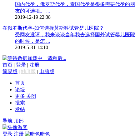
国内代孕，俄罗斯代孕，泰国代孕是很多需要代孕的朋
友的可选项。 ...
2019-12-19 22:38
在俄罗斯代孕-如何选择莫斯科试管婴儿医院？
受网友邀请，我来谈谈当年我去选择国外试管婴儿医院
的时候，是怎 ...
2019-5-31 14:10
数据加载中，请稍后...
首页
|
登录
|
注册
简易版
|
触屏版
|
电脑版
首页
论坛
更多
关闭
搜索
发帖
导航
顶部
游客
登录
注册
暗色