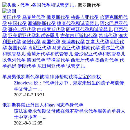
›
代孕
›
各国代孕和试管婴儿
›
俄罗斯代孕
美国代孕
乌克兰代孕
俄罗斯代孕
格鲁吉亚代孕
哈萨克斯坦代
孕
中国代孕
塞浦路斯代孕
捷克代孕和试管婴儿
阿尔巴尼亚代
孕
哥伦比亚代孕
白俄罗斯代孕
阿根廷代孕和试管婴儿
巴西代
孕
亚美尼亚代孕和试管婴儿
吉尔吉斯斯坦代孕
希腊代孕
澳大
利亚代孕
老挝代孕
泰国代孕
柬埔寨代孕
加拿大代孕
印度代
孕
英国代孕
肯尼亚代孕
马来西亚代孕
越南代孕
爱尔兰代孕
和试管婴儿
葡萄牙代孕和试管婴儿
爱沙尼亚代孕和试管婴儿
以色列代孕
德国代孕
菲律宾代孕
西班牙代孕
墨西哥代孕
代
孕妈妈
伊朗代孕
尼日利亚代孕
试管婴儿
单身男俄罗斯代孕被捕 律师帮助获得宝宝的亲权
Zinovieva 说：“代孕计划中，规定未出生的孩子与遗传
学父母之一 ...
2021-10-7 13:31
俄罗斯将禁止外国人和gay同志单身代孕
该法案要求预期父母或在俄罗斯寻求代孕服务的单身人
士中至少有一 ...
2021-8-8 12:05