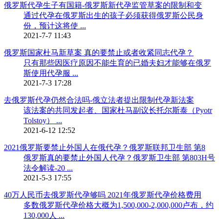
俄罗斯代孕生子有国籍-俄罗斯新代孕监管草案的限制和变
通过代孕在俄罗斯出生的孩子必须获得俄罗斯公民身
份，预计这将使 ...
2021-7-7 11:43
俄罗斯国家杜马新草案 真的要禁止或者收紧同志代孕？
只有那些因医疗原因不能生育的已婚夫妇才能够在俄罗
斯使用代孕服 ...
2021-7-3 17:28
去俄罗斯代孕仍然合法吗-俄立法者提出限制代孕新法案
该法案的共同发起者、国家杜马副议长托尔斯泰（Pyotr
Tolstoy） ...
2021-6-12 12:52
2021俄罗斯要禁止外国人在俄代孕？俄罗斯联邦卫生部 第8
俄罗斯真的要禁止外国人代孕？俄罗斯卫生部 第803H号
法令解读-20 ...
2021-5-3 17:55
40万人民币去俄罗斯代孕够吗 2021年俄罗斯代孕价格费用
多数俄罗斯代孕价格大概为1,500,000-2,000,000卢布，约
130,000人 ...