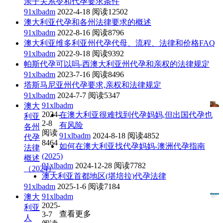
亲子关系令和代孕要求条件
91xlbadm
2022-4-18
阅读12502
澳大利亚代孕和各州法律要求的概述
91xlbadm
2022-8-16
阅读8796
澳大利亚维多利亚州代孕代母、流程、法律和价格FAQ
91xlbadm
2022-9-18
阅读9392
帕斯代孕可以吗-西澳大利亚州代孕和亲权的法律规定
91xlbadm
2023-7-16
阅读8496
塔斯马尼亚州代孕要求,亲权和法律规定
91xlbadm
2024-7-7
阅读5347
91xlbadm
澳大
2024-
在澳大利亚很难找到代孕妈妈,但出国代孕也
利亚
2-8
有风险
各州
阅读
91xlbadm
2024-8-18
阅读4852
代孕
8464
如何在澳大利亚找代孕妈妈-澳洲代孕指南
法律
(2025)
概述
91xlbadm
2024-12-28
阅读7782
（2024）
澳大利亚首都地区(堪培拉)代孕法律
91xlbadm
2025-1-6
阅读7184
91xlbadm
澳大
2025-
利亚
查看更多
3-7
人