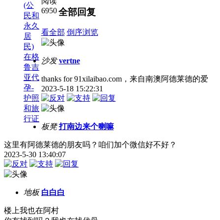
阅读
(公
6950
全部回复
民和
永久
看全部
倒序浏览
居
民)
在格
沙发
vertne
鲁吉
亚代
thanks for 91xilaibao.com，来自南澳阿德莱德的爱
孕-
2023-5-18 15:22:31
护照
和旅
行证
板凳
打南边来个喇嘛
这里有阿德莱德的朋友吗？咱们加个微信好不好？
2023-5-30 13:40:07
地板
白白白
楼上我也在阿村