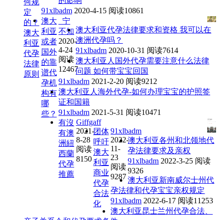
的影响
何规
91xlbadm
2020-4-15
阅读10861
定
澳大
_宁
的？
澳大利亚代孕法律要求和资格 我可以在
利亚
不知
澳大
澳洲代孕吗？
2020-
或者
利亚
4-24
91xlbadm
2020-10-31
阅读7614
国外
代孕
阅读
澳大利亚人国外代孕需要注意什么法律
的靠
法律
12467
问题 如何带宝宝回国
谱代
原则
91xlbadm
2021-2-20
阅读9212
孕机
澳大利亚人海外代孕-如何办理宝宝的护照签
构有
证和国籍
哪
91xlbadm
2021-5-31
阅读10471
些？
Giffgaff
有沒
2021-
91xlbadm
团体
有澳
8-28
2022-
澳大利亚各州和北领地代
呼吁
洲紐
11-
阅读
孕法律要求及亲权
澳大
西蘭
23
8150
91xlbadm
2022-3-25
阅读
利亚
代孕
阅读
9326
商业
推薦
9287
澳大利亚新南威尔士州代
代孕
孕法律和代孕宝宝亲权规定
合法
91xlbadm
2022-6-17
阅读11253
化
澳大利亚昆士兰州代孕合法、