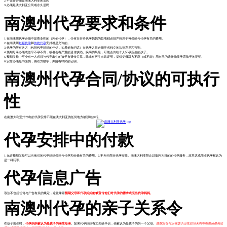
2.不需要必须是南澳大利亚的居民
3.必须是澳大利亚公民或永久居民
南澳州代孕要求和条件
1.在南澳州代孕必须不是商业性的（利他代孕），任何支付给代孕妈妈的款项都必须严格用于补偿她与代孕有关的费用。
2.在南澳州
妊娠代孕
和
传统代孕
安排都是允许的。
3.代孕的所有各方（包括代孕妈妈的伴侣，如果她有的话）在代孕之前必须寻求独立的法律意见和咨询。
4.预期母亲必须或似乎不孕不育，或者会有严重的遗传缺陷、疾病的风险，可能会传给个人怀孕所生的孩子。
5.预期父母中至少有一人必须与代孕出生的孩子有遗传关系，除非有医生出具证明，提供父母双方不应（或不能）用自己的遗传物质孕育孩子的证明。
6.安排必须是书面的，由双方签字，并附有律师的证明。
南澳州代孕合同/协议的可执行
性
在南澳大利亚州作出的代孕安排不能在澳大利亚的任何地方被强制执行。
代孕安排中的付款
1.允许预期父母可以向他们的代孕妈妈偿还与代孕和分娩有关的费用。2.不允许商业代孕安排。南澳大利亚禁止以盈利为目的的代孕服务，故意达成商业代孕被认为
是一种犯罪。
代孕信息广告
该法不包括任何与广告有关的规定，这意味着
预期父母和代孕妈妈能够宣传他们对代孕的需求或充当代孕妈妈。
南澳州代孕的亲子关系令
在孩子出生时，
代孕妈妈被认为是孩子的亲生母亲
。如果代孕妈妈有丈夫或伴侣，他被认为是孩子的另一个父母。
预期父母可以在孩子出生后28天内向南澳州最高法