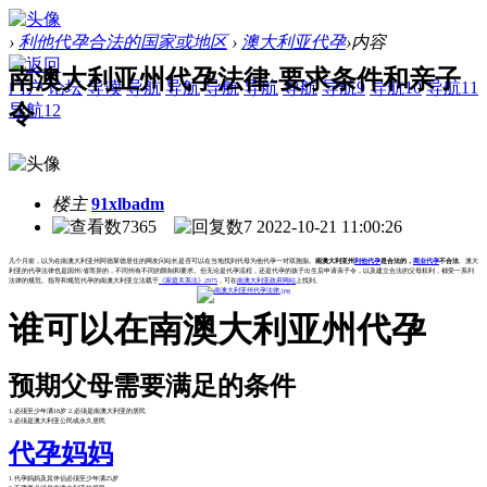
›
利他代孕合法的国家或地区
›
澳大利亚代孕
›
内容
南澳大利亚州代孕法律-要求条件和亲子
门户
论坛
导读
导航
导航
导航
导航
导航
导航9
导航10
导航11
令
导航12
楼主
91xlbadm
7365
7
2022-10-21 11:00:26
几个月前，以为在南澳大利亚州阿德莱德居住的网友问站长是否可以在当地找到代母为他代孕一对双胞胎。
南澳大利亚州
利他代孕
是合法的，
商业代孕
不合法
。
澳大
利亚的代孕法律也是因州/省而异的，不同州有不同的限制和要求。但无论是代孕流程，还是代孕的孩子出生后申请亲子令，以及建立合法的父母权利，都受一系列
法律的规范。指导和规范代孕的南澳大利亚立法载于
《家庭关系法》2975
，可在
南澳大利亚政府网站
上找到。
谁可以在南澳大利亚州代孕
预期父母需要满足的条件
1.必须至少年满18岁 2.必须是南澳大利亚的居民
3.必须是澳大利亚公民或永久居民
代孕妈妈
1.代孕妈妈及其伴侣必须至少年满25岁