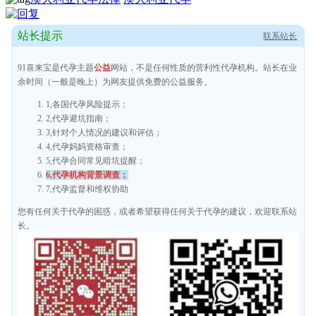
站长提示
联系站长
91喜来宝是代孕主题
公益
网站，不是任何性质的营利性代孕机构。站长在业
余时间（一般是晚上）为网友提供免费的公益服务。
1,各国代孕风险提示；
2,代孕避坑指南；
3,针对个人情况的建议和评估；
4,代孕妈妈资格审查；
5,代孕合同常见暗坑提醒；
6,代孕机构背景调查；
7,代孕监督和维权协助
您有任何关于代孕的困惑，或者希望获得任何关于代孕的建议，欢迎联系站
长。