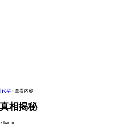
州代孕
›
查看内容
的真相揭秘
xlbadm