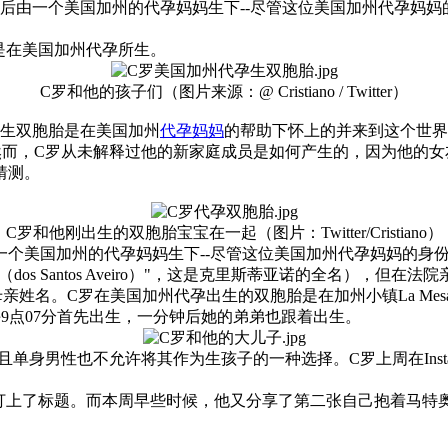
然后由一个美国加州的代孕妈妈生下--尽管这位美国加州代孕妈
）--是在美国加州代孕所生。
C罗和他的孩子们（图片来源：@ Cristiano / Twitter）
s）的新生双胞胎是在美国加州
代孕妈妈
的帮助下怀上的并来到这个世界。
龙凤双胞胎。然而，C罗从未解释过他的新家庭成员是如何产生的，因
猜测。
C罗和他刚出生的双胞胎宝宝在一起（图片：Twitter/Cristiano）
个美国加州的代孕妈妈生下--尽管这位美国加州代孕妈妈的身
罗（dos Santos Aveiro）"，这是克里斯蒂亚诺的全名），但
。C罗在美国加州代孕出生的双胞胎是在加州小镇La Mesa的Sha
9点07分首先出生，一分钟后她的弟弟也跟着出生。
身男性也不允许将其作为生孩子的一种选择。C罗上周在Instagr
了标题。而本周早些时候，他又分享了第二张自己抱着马特奥（Mat