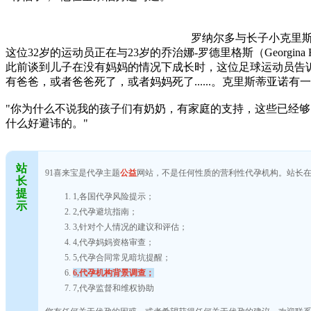
罗纳尔多与长子小克里斯蒂
这位32岁的运动员正在与23岁的乔治娜-罗德里格斯（Georgi
此前谈到儿子在没有妈妈的情况下成长时，这位足球运动员告诉《乔纳
有爸爸，或者爸爸死了，或者妈妈死了......。克里斯蒂亚诺
"你为什么不说我的孩子们有奶奶，有家庭的支持，这些已经
什么好避讳的。"
站
91喜来宝是代孕主题
公益
网站，不是任何性质的营利性代孕机构。站长
长
提
1,各国代孕风险提示；
示
2,代孕避坑指南；
3,针对个人情况的建议和评估；
4,代孕妈妈资格审查；
5,代孕合同常见暗坑提醒；
6,代孕机构背景调查；
7,代孕监督和维权协助