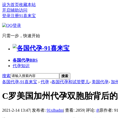
设为首页
收藏本站
开启辅助访问
登录
注册91喜来宝
只需一步，快速开始
各国代孕
BBS
代孕知识
搜索
搜索
各国代孕-91喜来宝
›
代孕
›
各国代孕和试管婴儿
›
美国代孕
›
加
C罗美国加州代孕双胞胎背后
2021-2-14 13:47
|
发布者:
91xlbadm
|
查看:
2859
|
评论:
8
|
原作者: 91