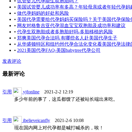
•
试管婴儿代孕能生双胞胎吗？
•
美国试管婴儿成功率有多高？年轻母亲或者年轻代孕妈妈更
•
做代孕妈妈的好处和风险
•
美国代孕需要给代孕妈妈买保险吗？关于美国代孕保险你所
•
网友对格鲁吉亚代孕混血宝宝双胞胎及成功率和建议
•
代孕生双胞胎或者多胞胎好吗-多胎移植的风险
•
郑爽美国代孕合法吗 有哪些名人赴美国代孕生子
•
从华盛顿特区和纽约州代孕合法化变化看美国代孕法律的未
•
2021美国代孕FAQ-美国babytree代孕公司
发表评论
最新评论
引用
yjfonline
2021-2-2 12:19
多少年前的事了，这瓜都馊了还被站长端出来吃
。
引用
ibelieveicanfly
2021-2-6 10:08
现在国内网上对代孕都是喊打喊杀的，唉！