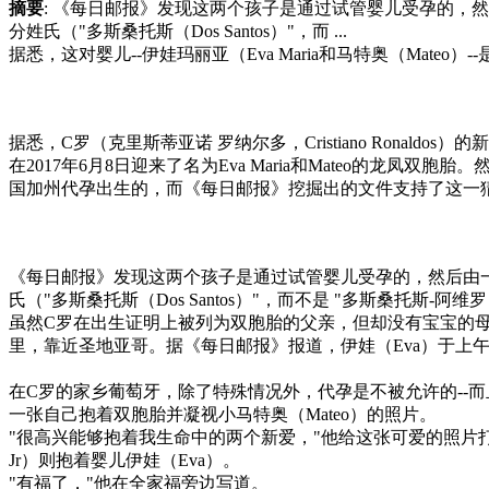
摘要
: 《每日邮报》发现这两个孩子是通过试管婴儿受孕的，
分姓氏（"多斯桑托斯（Dos Santos）"，而 ...
据悉，这对婴儿--伊娃玛丽亚（Eva Maria和马特奥（Mateo
据悉，C罗（克里斯蒂亚诺 罗纳尔多，Cristiano Ronaldo
在2017年6月8日迎来了名为Eva Maria和Mateo的
国加州代孕出生的，而《每日邮报》挖掘出的文件支持了这一
《每日邮报》发现这两个孩子是通过试管婴儿受孕的，然后由一
氏（"多斯桑托斯（Dos Santos）"，而不是 "多斯桑托斯-阿维
虽然C罗在出生证明上被列为双胞胎的父亲，但却没有宝宝的母亲姓名
里，靠近圣地亚哥。据《每日邮报》报道，伊娃（Eva）于上午
在C罗的家乡葡萄牙，除了特殊情况外，代孕是不被允许的--而且单
一张自己抱着双胞胎并凝视小马特奥（Mateo）的照片。
"很高兴能够抱着我生命中的两个新爱，"他给这张可爱的照片打上
Jr）则抱着婴儿伊娃（Eva）。
"有福了，"他在全家福旁边写道。