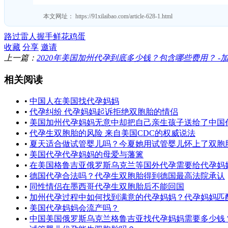
本文网址：
https://91xilaibao.com/article-628-1.html
路过
雷人
握手
鲜花
鸡蛋
收藏
分享
邀请
上一篇：
2020年美国加州代孕到底多少钱？包含哪些费用？ -加州代
相关阅读
•
中国人在美国找代孕妈妈
•
代孕纠纷 代孕妈妈起诉拒绝双胞胎的情侣
•
美国加州代孕妈妈无意中却把自己亲生孩子送给了中国代孕
•
代孕生双胞胎的风险 来自美国CDC的权威说法
•
夏天适合做试管婴儿吗？今夏她用试管婴儿怀上了双胞
•
美国代孕代孕妈妈的母爱与藩篱
•
在美国格鲁吉亚俄罗斯乌克兰等国外代孕需要给代孕妈妈买保险
•
德国代孕合法吗？代孕生双胞胎得到德国最高法院承认
•
同性情侣在墨西哥代孕生双胞胎后不能回国
•
加州代孕过程中如何找到满意的代孕妈妈？代孕妈妈匹配指南 .
•
美国代孕妈妈会流产吗？
•
中国美国俄罗斯乌克兰格鲁吉亚找代孕妈妈需要多少钱