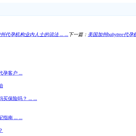
孕机构业内人士的说法 ... ...
下一篇：
美国加州babytree
客户 ...
胎
吗？ ... ...
.. ...
？