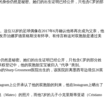
妈的身份仍然是秘密。她们的出生证明已经公开，只包含C罗的部
这位32岁的足球偶像在2017年6月确认他将再次成为父亲，他
为他的女友乔治娜罗德里格斯没有怀孕。有传言称这对双胞胎是通过美
份仍然是秘密。她们的出生证明已经公开，只包含C罗的部分姓
在法院亲权登记中，他的双胞胎宝宝被归入 "代孕 "类别。
rp Grossmont医院出生的，该医院距离墨西哥边境仅20英
am上公开承认了他的双胞胎的到来，他在Instagram上晒出了
eo）的照片，而他7岁的儿子小克里斯蒂亚诺（Cristiano