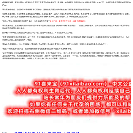
根据解释说明，新规则不会妨碍这些孩子及其父母离开他们的居住国，因为唯一的目标是建立额外的机制来保护俄罗斯未成年公民，包括那些受俄罗斯境外犯罪影响
的人。
该法案的作者说，这些孩子将获得俄罗斯公民身份，这将使俄罗斯的相关机构在他们离开俄罗斯后能够跟踪他们。
据皮斯卡廖夫称，拟议的禁令是最后选择的措施，这是有必要的，因为代孕母亲在俄罗斯出生的孩子离开俄罗斯后，俄罗斯国家就不能再保护他或她的权利。此外，
俄罗斯不可能采取所有措施来确保潜在的外国父母没有针对未成年人的犯罪记录，并 "确保他们的意图是好的"。
"他说："而从外国收到的许多报告显示，代孕母亲所生的孩子
命运不幸，最终沦为性奴隶，或者干脆被虐待
。
该法案的发起人是国家杜马副议长彼得-托尔斯泰和安娜-库兹涅佐娃（均为统一俄罗斯党成员）、瓦西里-皮斯卡廖夫、公民社会发展委员会主席奥尔加-季莫菲耶娃
和参议员玛格丽特-帕夫洛娃。
国家杜马议长维亚切斯拉夫-沃洛金在辩论中说，这是一个重要的、具有高度影响力的问题。
"只有少数国家允许在商业基础上进行代孕，并允许其他国家的公民使用这项服务。而且这种国家的数量每年都在减少。印度和泰国最近才成为国际代孕中心，几年
前就禁止外国人使用这些服务，"他说。
沃洛金在投票后说，"当这个法案被讨论并通过了在国家杜马会议上审查的决定时，就开始对议员、法案的作者和相关委员会施加压力"。
"他说："如果涉及商业利益，就会因阻碍国家杜马代表履行其职责和责任而承担刑事责任。
"这些言论是针对那些试图通过电话和举动来诋毁议员，对他们施加压力的人。我们今天通过的决定完全是为了我们国家公民的利益；我们保护了儿童。我相信这就
是应该做的事情。而那些试图施加压力的人应该明白，得体并不意味着软弱。沃洛金说："下一次，有关此类电话的信息，将被进一步转发给相关机构，然后这些人
将不得不解释他们有什么利益，在哪里以及为什么他们以这种方式行事，违反法律。