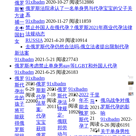
91xlbadm
2020-10-27
阅读512886
俄罗
俄罗斯法院承认了一名单身男与代孕宝宝的父子关
斯警
系
方逮
91xlbadm
2020-11-27
阅读11859
捕一
禁止外国人在俄代孕？俄罗斯2021年商业代孕法律
名中
法规动态
国妇
RUSSIA
2021-4-20
阅读10914
女
去俄罗斯代孕仍然合法吗-俄立法者提出限制代孕
新法案
91xlbadm
2021-5-21
阅读27743
俄罗斯考虑禁止单身男gay等LGBT和外国人代孕
91xlbadm
2021-6-25
阅读26183
91xlbadm
俄罗
2021-
91xlbadm
俄罗
斯代
6-29
2021-
91xlbadm
俄罗
斯新
孕出
7-18
2022-
2022
阅读
千里
斯代
代孕
生的
1-9
阅读
年不
俄乌战争对俄
22000
马
孕法
法草
孩子
阅读
20111
能去
罗斯代孕的影
2021-
律规
案-
将可
10926
10-
俄罗
响
定-
代孕
能获
21
91xlbadm
2022-
斯代
俄联
宝宝
得俄
阅读
6-26
阅读6191
孕了
邦劳
获得
罗斯
7454
关于单身男性
动与
俄罗
国籍