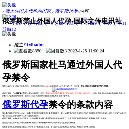
›
禁止外国人代孕的国家
›
俄罗斯代孕
›
内容
俄罗斯禁止外国人代孕-国际文传电讯社
门户
论坛
导读
导航
导航
导航
导航
导航
导航9
导航10
导航11
导航12
楼主
91xlbadm
8850
3
2023-1-25 11:00:24
俄罗斯国家杜马通过外国人代
孕禁令
莫斯科,12月8日（国际文传电讯社）--俄罗斯国家杜马以
376比0
的投票结果，在三读中通过了一项法案，
禁止外国公民在俄罗斯使用代孕服务
。
根据该法案，只有
俄罗斯公民
可以成为代孕母亲。然而，
该禁令将不适用于俄罗斯公民与外国人正式登记结婚的情况
，"以防止因配偶的公民身份而歧视俄罗斯公民
的权利，"该法案的共同作者、国家杜马安全和腐败控制委员会主席瓦西里-皮斯卡廖夫说。
俄罗斯代孕
禁令的条款内容
该法案的解释性说明说，在这一领域对儿童犯罪的高延迟性的最重要因素之一是，在俄罗斯的代孕母亲所生的孩子不能获得俄罗斯公民身份，因为作为孩子的亲生父
母并在出生证上签名的两个人都不是俄罗斯公民。
根据该法案，如果在禁止外国人和非公民在俄罗斯使用代孕母亲服务的禁令生效之日，代孕母亲所生或所怀的孩子应获得俄罗斯公民身份。
这些规则将适用于潜在父母或因医疗原因无法怀孕或分娩的单身妇女是外国公民或非公民的情况。
如果潜在父母或单身妇女在孩子出生时失去了俄罗斯公民身份，那么代孕母亲在俄罗斯出生的孩子也将获得俄罗斯公民身份。