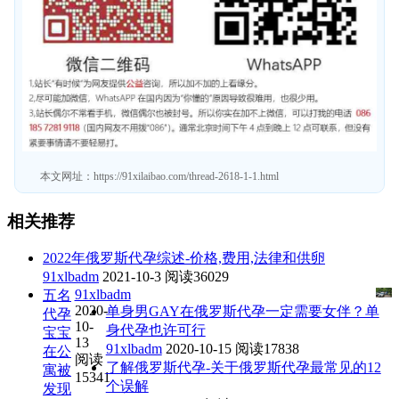
本文网址：
https://91xilaibao.com/thread-2618-1-1.html
相关推荐
2022年俄罗斯代孕综述-价格,费用,法律和供卵
91xlbadm
2021-10-3
阅读36029
91xlbadm
五名
2020-
单身男GAY在俄罗斯代孕一定需要女伴？单
代孕
10-
身代孕也许可行
宝宝
13
91xlbadm
2020-10-15
阅读17838
在公
阅读
了解俄罗斯代孕-关于俄罗斯代孕最常见的12
寓被
15341
个误解
发现