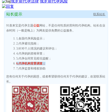
俄罗斯代孕法律
俄罗斯代孕风险
站长提示
联系站长
91喜来宝是代孕主题
公益
网站，不是任何性质的营利性代孕机构。站长在业
余时间（一般是晚上）为网友提供免费的公益服务。
1,各国代孕风险提示；
2,代孕避坑指南；
3,针对个人情况的建议和评估；
4,代孕妈妈资格审查；
5,代孕合同常见暗坑提醒；
6,代孕机构背景调查；
7,代孕监督和维权协助
您有任何关于代孕的困惑，或者希望获得任何关于代孕的建议，欢迎联系站
长。