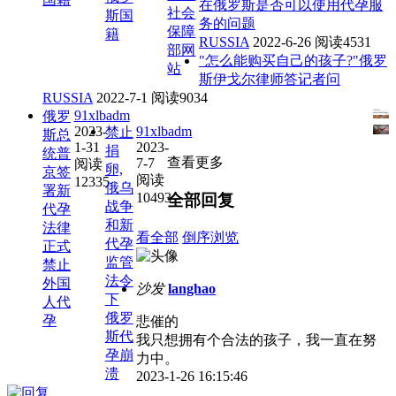
在俄罗斯是否可以使用代孕服
社会
斯国
务的问题
保障
籍
RUSSIA
2022-6-26
阅读4531
部网
"怎么能购买自己的孩子?"俄罗
站
斯伊戈尔律师答记者问
RUSSIA
2022-7-1
阅读9034
91xlbadm
俄罗
2023-
91xlbadm
禁止
斯总
1-31
2023-
捐
统普
查看更多
7-7
阅读
卵,
京签
阅读
12335
俄乌
署新
10493
全部回复
战争
代孕
和新
法律
看全部
倒序浏览
代孕
正式
监管
禁止
法令
外国
沙发
langhao
下
人代
俄罗
孕
悲催的
斯代
我只想拥有个合法的孩子，我一直在努
孕崩
力中。
溃
2023-1-26 16:15:46