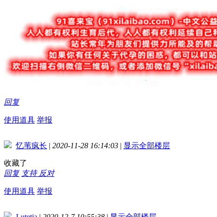
回复
使用道具
举报
忆苇疯长
|
2020-11-28 16:14:03
|
显示全部楼层
收藏了
回复
支持
反对
使用道具
举报
Lutetia
|
2020-12-7 10:55:38
|
显示全部楼层