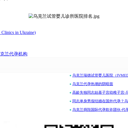
nics in Ukraine)
克兰代孕机构
•
乌克兰瑞德试管婴儿医院（IVME
•
乌克兰代孕热潮的阴暗面
•
高龄失独同志始基子宫幼稚子宫-
•
同志单身男假结婚在国外代孕？乌
•
乌克兰捣毁国际代孕欺诈团伙-代