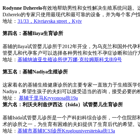
Rodynne Dzherelo
有效地帮助男性和女性解决生殖系统问题。这个
Dzherelo的专家只使用最现代和最可靠的设备，并为每个客
地址：
31/33，Kivriavska street，Kyiv
第四名：基辅Ilaya生育诊所
基辅的Ilaya试管婴儿诊所于2012年开业，为乌克兰和国
管婴儿和代孕客户可以选择各种男性和女性不孕症诊断和治疗方法
地址：
基辅
纳迪亚生殖诊所
伊万娜·克拉姆斯科戈街9号
第五名：基辅Nadiya生殖诊所
这家着名的基辅生殖健康诊所的主要专家一直致力于生殖医学领域
Nadiya，希望生孩子的夫妇可以接受适当的咨询，接受必要
地址：
基辅千里马Kryvonosa街19a
第六名：利沃夫利兹伊西达（Isida）试管婴儿生育诊所
基辅Isida试管婴儿诊所是一个产科妇科综合诊所，一个住院
术的诊所之一，为生育有困难的夫妇提供了生育后代的希望。
地址：
基辅市基辅ICSI诊所Kruglouniversitetska街13a