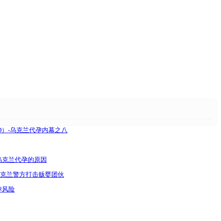
D）-乌克兰代孕内幕之八
乌克兰代孕的原因
克兰警方打击贩婴团伙
孕风险