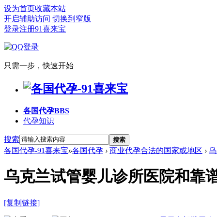
设为首页
收藏本站
开启辅助访问
切换到窄版
登录
注册91喜来宝
只需一步，快速开始
各国代孕
BBS
代孕知识
搜索
搜索
各国代孕-91喜来宝
»
各国代孕
›
商业代孕合法的国家或地区
›
乌
乌克兰试管婴儿诊所医院和靠
[复制链接]