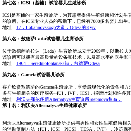
第七名：ICSI（基辅）试管婴儿生殖诊所
ICSI是基辅的一家生殖诊所，为其患者提供生殖健康和计划生育
的诊所。在ICSI专业人员的帮助下，已经有7000多名婴儿出生
地址：
17，Lobannovskogo大道，Odesa的Kyiv
第八名：敖德萨Lada试管婴儿生育诊所
位于敖德萨的拉达（Lada）生育诊所成立于2009年，以斯
该诊所可以拥有最高质量的设备和技术，以及高水平的医生和丰富的医
地址：
1964，Seredniofontanska街，敖德萨Odesa
第九名：Gameta试管婴儿诊所
客户欣赏敖德萨的Gameta生殖诊所，享受最现代化的设备和
多与生殖相关的医疗服务--IUI，IVF，ICSI，捐赠计划和许多
地址：
利沃夫鄂尔多斯Alternatyva生育诊所Slepniova巷3a，
第十名：利沃夫Alternatyva生殖健康诊所
利沃夫Alternatyva生殖健康诊所提供与男性和女性生
的辅助复制方法（IUI，ICSI，PICSI，TESA，IVF），冷冻