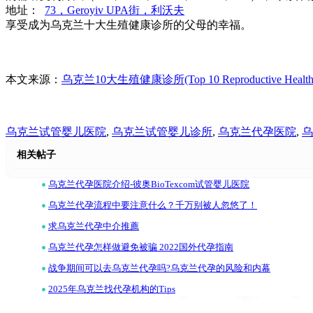
地址：
73，Geroyiv UPA街，利沃夫
享受成为乌克兰十大生殖健康诊所的父母的幸福。
本文来源：
乌克兰10大生殖健康诊所(Top 10 Reproductive Health Cli
乌克兰试管婴儿医院
,
乌克兰试管婴儿诊所
,
乌克兰代孕医院
,
乌
相关帖子
•
乌克兰代孕医院介绍-彼奥BioTexcom试管婴儿医院
•
乌克兰代孕流程中要注意什么？千万别被人忽悠了！
•
求乌克兰代孕中介推薦
•
乌克兰代孕怎样做避免被骗 2022国外代孕指南
•
战争期间可以去乌克兰代孕吗?乌克兰代孕的风险和内幕
•
2025年乌克兰找代孕机构的Tips