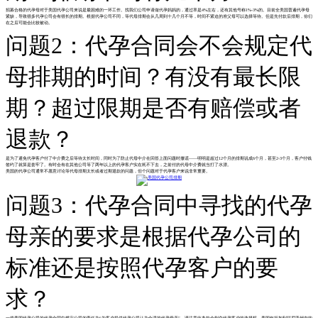
招募合格的代孕母对于美国代孕公司来说是最困难的一环工作。找我们公司申请做代孕妈妈的，通过率是4%左右，还有其他号称1%-3%的。目前全美国普遍代孕母
紧缺，导致很多代孕公司会有很长的排期。根据代孕公司不同，等代母排期会从几周到十几个月不等，时间不紧迫的准父母可以选择等待。但是先付款后排期，你们
在之后可能会比较被动。
问题2：代孕合同会不会规定代
母排期的时间？有没有最长限
期？超过限期是否有赔偿或者
退款？
是为了避免代孕客户付了中介费之后等待太长时间，同时为了防止代母中介在回答上面问题时撒谎——明明是超过12个月的排期说成6个月，甚至2-3个月，客户付钱
签约了就算是套牢了。有时会有在其他公司等了两年以上的代孕客户实在耗不下去，之前付的代母中介费就当打了水漂。
美国的代孕公司通常不愿意讨论等代母排期太长或者过期退款的问题，但个问题对于代孕客户来说非常重要。
问题3：代孕合同中寻找的代孕
母亲的要求是根据代孕公司的
标准还是按照代孕客户的要
求？
一些美国代孕公司的代孕合同中规定公司的责任为“为客户提供代孕公司认为合适的代孕母亲”，请注意此条款会剥夺代孕客户的选择权。美国包括加利福尼亚州内的