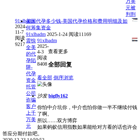
万美
元被
判刑
91xlbadm
美国代孕多少钱-美国代孕价格和费用明细及如
2024-
何筹集资金
11-7
91xlbadm
2025-1-24
阅读11169
阅读
91xlbadm
震惊
9217
2025-
全美
查看更多
4-3
的代
阅读
孕陷
8408
全部回复
阱-
代孕
看全部
倒序浏览
资金
托管
公司
沙发
bigfly162
诈骗
客户
你怕中介坑你，中介也怕你做一半不继续付钱
上千
了啊。
万美
所以……双方博弈
元
如果蚂蚁信用指数如果能给对方看的话也许会
答应分期付款吧。
2020-12-23 14:50:52