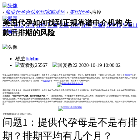
›
商业代孕合法的国家或地区
›
美国代孕
›
内容
美国代孕如何找到正规靠谱中介机构 先
门户
论坛
导读
导航
导航
导航
导航
导航
导航9
导航10
导航11
款后排期的风险
导航12
楼主
lslylm
25567
22
2020-10-19 10:00:02
很多人认为美国大部分州代孕合法且制度健全，服务齐全，但实际上并不是赴美代孕就能一切完全。我在美国加州一个较大代孕公司工作，尽管公开
美国代孕
行业一
些内幕对我所在的代孕公司没什么好处，但也知道一些这边代孕公司过来的客户和一些网友在美国代孕被坑的经历之后，觉得有必要告诉准备美国代孕的人一些关于
美国代孕的真实情况。某位网友付了2万美金，等
代孕妈妈
等了18个月还是没等到，然后不得不换代孕公司。
美国代孕公司数量众多，但有好有坏良莠不齐。在我这篇帖子中简单介绍几个美国代孕公司坑人常用套路。因为可能对求孕的准父母造成比较大的经济和时间损失，
在这里特别单独强调。
这套路是：
“先支付我们中介费，我们帮你找代孕母。”
——请别急着掏钱。代孕妈妈中介费通常在3万美元左右。并且在你与代孕公司签署代孕合约时支付。美国是
合同至上的国家，代孕公司的服务合约自然也是最重要的。我只是想说有的代孕合同条款可能是不公平的。
这并不是说所有先收钱后提供代孕母的代孕公司一定是拿钱不办事的骗子，而是在美国代孕中先付钱后提供代母会造成你负担更多风险。建议你对这种风险事先知
情。
你需要确切询问代孕公司几个问题：
问题1：提供代孕母是不是有排
期？排期平均有几个月？