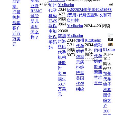
圣地
欺诈
27771
91xlbadm
加州
亚哥
案-
2024-
比较2024年美国代孕价格
代孕
RSMC
托管
3-27
(费用),代母匹配时长和可
试管
机构
机构
阅读
负担性
EWS
婴儿
诈骗
9864
欺诈
91xlbadm
2024-4-20
阅读
诊所
客户
20368
南加
怎么
近百
91xlbadm
南加
州代
样？
万美
2024-
91xlbadm
加州
州洛
孕妈
元
7-31
2024-
俄勒
代孕
杉矶
妈
9-26
91xlb
阅读
冈州
妈妈
代孕
2024-
阅读
8073
代孕
孕期
机构
10-2
11115
妈妈
患病
涉欺
阅读
欺诈
拒绝
诈
6675
新西
堕胎
客户
加州
兰准
美国
损失
代孕
父母
代孕
53.7
骗子
万美
纠纷
机构
元
因诈
骗客
户
200