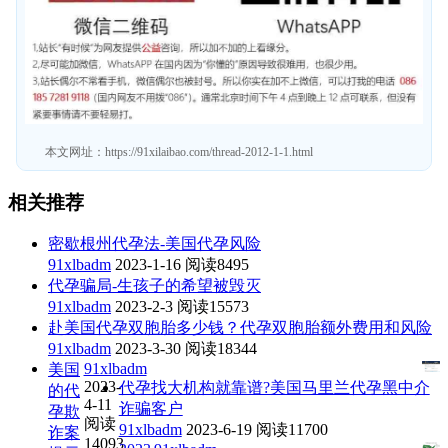
本文网址：
https://91xilaibao.com/thread-2012-1-1.html
相关推荐
密歇根州代孕法-美国代孕风险
91xlbadm
2023-1-16
阅读8495
代孕骗局-生孩子的希望被毁灭
91xlbadm
2023-2-3
阅读15573
赴美国代孕双胞胎多少钱？代孕双胞胎额外费用和风险
91xlbadm
2023-3-30
阅读18344
91xlbadm
美国
2023-
代孕找大机构就靠谱?美国马里兰代孕黑中介
的代
4-11
诈骗客户
孕欺
阅读
91xlbadm
2023-6-19
阅读11700
诈案
14093