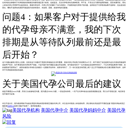
任何州的法律都对于代孕妈妈的资格都没有硬性规定某个标准。也就是说，无论代孕母亲有无精神疾病、早产史，不良生活习惯和滥用药物史，甚至有重罪史，理论
上来说代孕公司照样可以提供给你。根据代孕合同，代孕公司已经履行了自己的责任，不接受则是代孕客户的问题。这种状况下代孕母亲如果不选择你，也会是你的
责任。哪怕不选择你的原因可能是因为你的性取向，传染病、国籍，或者单纯的无眼缘。
问题4：如果客户对于提供给我
的代孕母亲不满意，我的下次
排期是从等待队列最前还是最
后开始？
这个问题会被绝大部分人忽视，但其实这个问题对于美国代孕体验往往非常重要。假设代孕公司给客户的排期为10个月，终于排到了你但是因为这位代母有药物滥用
或者早产经历，你不希望你的代孕有早产风险，于是可能不得不重新从最后开始排期。有可能你等到下一位代母就会花你两年时间了，下位代孕母如果再不理想，你
的感受就可想而知了。就算你接受从等待队伍的最后一位重新开始等待，就算你等到了，万一你们还是没有匹配上呢？总之尽可能避免从队伍最后重新开始等，这样
对于代孕妈妈有更多的选择。
关于美国代孕公司最后的建议
就是尽量通过email沟通，而非口头或者电话沟通。因为通过EMAIL沟通，一切信息有存档，一旦产生代孕纠纷会比较容易搜集证据。而口头不容留证据，电话录音
也不能作为证据。
本文不是水文，因为很多网友不知道在美国代孕如何找到靠谱正规的代孕公司，本文也许对很多人来说很有用，所以请站长高抬贵手不要把这篇“美国代孕如何找正
规靠谱
代孕中介
机构”的帖子给毙了，请求审核通过。
美国代孕机构
美国代孕中介
美国代孕妈妈中介
美国代孕
风险