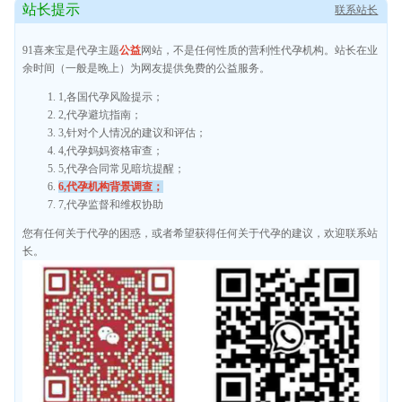
站长提示
联系站长
91喜来宝是代孕主题
公益
网站，不是任何性质的营利性代孕机构。站长在业
余时间（一般是晚上）为网友提供免费的公益服务。
1,各国代孕风险提示；
2,代孕避坑指南；
3,针对个人情况的建议和评估；
4,代孕妈妈资格审查；
5,代孕合同常见暗坑提醒；
6,代孕机构背景调查；
7,代孕监督和维权协助
您有任何关于代孕的困惑，或者希望获得任何关于代孕的建议，欢迎联系站
长。