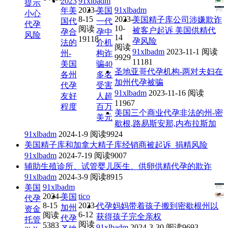
2023
91xlbadm
提示
2023-
91xlbadm
年美
美国
小心
8-15
2023-
美国精子库公司涉嫌欺诈
国代
一代
代孕
10-
阅读
被客户起诉 美国供精代
孕合
孕中
风险
14
19118
孕风险
法的
介机
阅读
91xlbadm
2023-11-1
阅读
州-
构诈
9929
11181
美国
骗40
圣地亚哥代孕机构-两对夫妇在
各州
多名
加州代孕被骗
代孕
受害
91xlbadm
2023-11-16
阅读
友好
人超
11967
程度
百万
美国三个商业代孕非法的州-密
美元
歇根,路易斯安那,内布拉斯加
91xlbadm
2024-1-9
阅读9924
美国精子库和加拿大精子库经销商被起诉_捐精风险
91xlbadm
2024-7-19
阅读9007
辅助生殖诊所、试管婴儿医生、供卵供精代孕的欺诈
91xlbadm
2024-3-9
阅读8915
91xlbadm
美国
2024-
tico
美国
代孕
8-15
2023-
代孕妈妈带着孩子搬到密歇根州以
加州
资金
6-12
阅读
获得孩子完全亲权
代孕
托管
阅读
5383
91xlbadm
2024-3-30
阅读9693