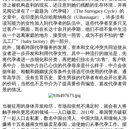
济上被机构盘剥的现实，还注意到她们残酷的生存环境，并将
见闻记录在了一篇题为《代孕链》（The Surrogacy Cycle）的
文章中。在印度的乌尔哈斯纳格尔（Ulhasnagar），许多没有
读写能力的女性加入到代孕者的队伍中。这些代孕者至多只见
过客户一两面，而在长达十余月的孕期，他们不得不集中生活
在一个远离家庭的地方，接受统一照管，成为不折不扣的“婴
儿工厂”（baby factory）的一部分。
此外，随着跨国代孕服务的发展，资本和文化冲突共同迫使从
业者进一步开发和利用代孕女性。其中一种流行的做法是，先
将代孕者进一步细化和分类，再把她们挂出去“出售”。客户联
系中介，告知中介自己心仪的代孕母亲是什么样子，中介会依
据年龄、相貌和婚姻状况等条件去筛选可供使用的代孕者。通
常高学历、没有生育历史、爱生男孩的代孕者有机会开出更高
的价码，当然也不乏中介为了提高要价而编造、篡改代孕者背
景的情况。
当被征用的身体开发殆尽，市场却依然不满足时，就会有人将
触手伸向更恶劣的领域——人口贩卖。2011年，泰国警方破获
了一起人口走私案，数名中国台湾人、中国大陆人和缅甸人涉
嫌将十五名越南女性贩卖至泰国，迫使她们从事代孕工作。据