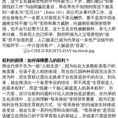
悉，这十五名越南女性的平均年龄为三十岁，她们被以“到泰
国找好工作”为由哄骗至曼谷，再在率先不知情的情况下被卖
到一家名为“宝贝101”（Baby 101）的公司从事代孕工作。这
些女孩每生产一名婴儿可获得五千美元酬劳。要不是其中四名
越南女性不服“公司”安排和暴力威胁，向越南驻泰国使馆举
报，也不会引起警方注意。这十五名女性被解救时，有七人即
将分娩，另有四人也已怀孕。那些怀揣为人父母梦想的“游
客”所不知道的是，人口贩卖已成为代孕这一灰色产业链中的
可能环节——中介提供客户，人贩提供“容器”。
权利的困境：如何保障婴儿的权利？
商业代孕不失为一桩“人权生意”，因为站在大多数欧美客户的
角度看，生孩子是人权的体现，而当自己因种种原因无法亲力
亲为时，把生育权让渡出去换来子女也算是折中的办法。到头
来，就会推演出一个备受争议的结论，即不再是“生育权是人
的基本权利”，而是“组建一个核心家庭是人的基本权利”。另
一方面，在讨论权利问题时讨论人的身份是必要的。在代孕的
文化语境中，定义和理解“母亲身份”变得异常重要，因为它影
响到女性实现生育权的方式。当“母亲身份”的内涵发生转移或
改变后，就会引发一系列伦理和法律问题。“母亲身份”是否应
该建立在用自己的子宫孕育胎儿的基础上，亦或者只需提供卵