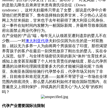
的是胎儿降生后弟弟甘米患有唐氏综合征（Down
syndrome）。这对夫妇最终只带走了女婴，据说是代孕中介希
望他们把男婴留下。詹布选择独自抚养甘米，不少热心人还在
网上为甘米捐款，甘米也于去年初获得了澳大利亚公民身份。
这一事件在短时间内发酵为一桩国际新闻，并最终导致泰国政
府出面禁止商业代孕行为。
在产业链的“产品”端，每年无人认领甚至遭到遗弃的婴儿不在
少数——一对
澳大利亚代孕
夫妇仅仅因为出生的是一对双胞
胎，就以无力多养一人为由将两个男孩留在了印度。那些渴望
养育孩子的客户在最后一刻突然放弃了刚出生的婴儿，实在令
人深思。似乎，与全球市场密切关联的新兴“体外”生育技术从
感知上改变甚至颠覆了个人对生育责任的敏锐度，那么代孕所
遭遇的法律和伦理困境需要多大代价才能被问题化呢？当南
亚、东南亚各国纷纷施行代孕禁令后，代孕市场又转向了非
洲，目前南非和肯尼亚尤甚——如果不寄望于这一市场在全球
范围内彻底消失，那么婴儿的权利如何才能在国际范围内、在
普遍意义上得到保护，抑或真的只需关心“为人父母”的权利
吗？
代孕产业需要国际法限制