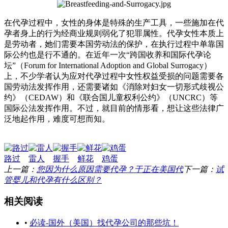
在代孕过程中，女性的身体是特殊的生产工具，一些施加在代
孕者身上的行为经商业规则弱化了犯罪属性。代孕女性本质上
是劳动者，她们需要本国劳动法的保护，在执行过程中单靠国
际公约也是行不通的。在近年一次“跨国收养和国际代孕论
坛”（Forum for International Adoption and Global Surrogacy）
上，不少学者认为应对代孕过程中女性权益受损的问题需要各
国劳动法发挥作用，还需要诸如《消除对妇女一切形式歧视公
约》（CEDAW）和《联合国儿童权利公约》（UNCRC）等
国际公法发挥作用。不过，就目前的情形看，想让这些法律广
泛地起作用，难度可想而知。
路过
雷人
握手
鲜花
鸡蛋
上一篇：
您因为什么原因需要代孕？于正在美国代
下一篇：
试
管婴儿和代孕有什么区别？
相关阅读
•
必读-国外（美国）找代孕公司的那些坑！