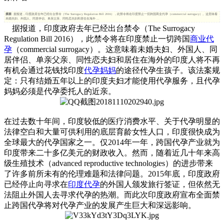
摘要
: 据报道，印度政府去年已经出台禁令（The Surrogacy Regulation Bill 2016），此禁令将在印度禁止一切跨国商业代孕（commercial surrogacy）。这意味着
未婚夫妇、外国人、同居伴侣、单亲父亲、同性恋夫妇和居住在海外 ...
据报道，印度政府去年已经出台禁令（The Surrogacy
Regulation Bill 2016），此禁令将在印度禁止一切跨国
商业代
孕
（commercial surrogacy）。这意味着未婚夫妇、外国人、同
居伴侣、单亲父亲、同性恋夫妇和居住在海外的印度人将不再
有机会通过花钱找印度
代孕妈妈
的途径代孕生孩子。该法案规
定：只有结婚五年以上的印度夫妇才能使用代孕服务，且代孕
妈妈必须是代孕委托人的近亲。
在过去数十年间，印度较低的医疗消费水平、关于代孕明显的
法律空白和大量可供利用的底层育龄女性人口，印度很快成为
全球最大的代孕国家之一。仅2014年一年，跨国代孕产业就为
印度带来二十多亿美元的财政收入。然而，随着近几十年来高
级生殖技术（advanced reproductive technologies）的进步带来
了许多前所未有的伦理难题和法律问题。2015年底，印度政府
已经停止向寻求在
印度代孕
的外国人颁发旅行签证，但依然无
法阻止外国人去寻求代孕的热潮。而此次印度政府宣布全面禁
止跨国代孕将对代孕产业的发展产生巨大和深远影响。