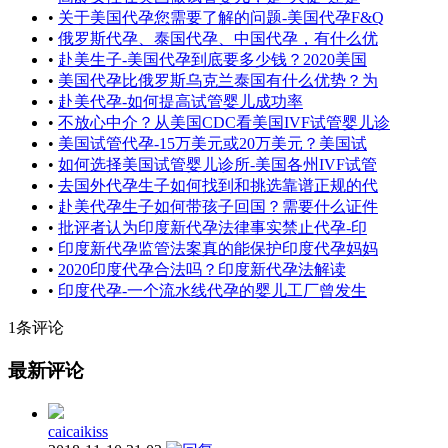
•
关于美国代孕您需要了解的问题-美国代孕F&Q
•
俄罗斯代孕、泰国代孕、中国代孕，有什么优
•
赴美生子-美国代孕到底要多少钱？2020美国
•
美国代孕比俄罗斯乌克兰泰国有什么优势？为
•
赴美代孕-如何提高试管婴儿成功率
•
不放心中介？从美国CDC看美国IVF试管婴儿诊
•
美国试管代孕-15万美元或20万美元？美国试
•
如何选择美国试管婴儿诊所-美国各州IVF试管
•
去国外代孕生子如何找到和挑选靠谱正规的代
•
赴美代孕生子如何带孩子回国？需要什么证件
•
批评者认为印度新代孕法律事实禁止代孕-印
•
印度新代孕监管法案真的能保护印度代孕妈妈
•
2020印度代孕合法吗？印度新代孕法解读
•
印度代孕-一个流水线代孕的婴儿工厂曾发生
1条评论
最新评论
caicaikiss