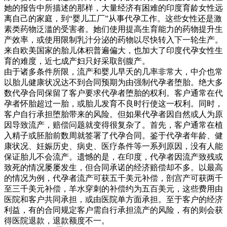
她的报告中所描述的那样，大量经济有困难的印度育龄女性远
离自己的家庭，到“婴儿工厂”从事代孕工作。这些女性还是激
素类药物泛滥的受害者。她们使用提高生育能力的药物提升生
产效率，或使用限制乳汁分泌的药物以尽快转入下一轮生产。
来自欧美国家的胎儿体积普遍偏大，也加大了印度代孕女性生
育的难度，近七成产妇只好采取剖腹产。
由于诸多条件所限，流产和婴儿早夭的几率非常大，中介也常
以胎儿健康状况达不到合同预期为由强制代孕者堕胎。绝大多
数代孕合同保留了客户要求代孕者堕胎的权利。客户通常在代
孕者怀胎超过一胎，或胎儿发育不良时行使这一权利。同时，
客户自行承担堕胎带来的风险。但如果代孕者因自然或人为原
因导致流产，赔偿问题就变得很复杂了。首先，客户通常在植
入精子或胚胎前数周就签署了代孕合同。鉴于代孕者年龄、健
康状况、妊娠历史、病史、医疗条件等一系列原因，没有人能
保证胎儿不会流产。遗憾的是，在印度，代孕者因流产致残或
致死的情况屡屡发生，但合同承诺的经济赔偿却不多。以最高
的情况为例，代孕者流产可获五千美元补偿，剖宫产可获两千
至三千美元补偿，羊水穿刺的补偿约为五百美元，这些费用由
医院和客户共同承担，或由医院单方面承担。至于客户的经济
利益，有的合同规定客户需自行承担流产的风险，有的则会获
得医院退款，退款额度不一。