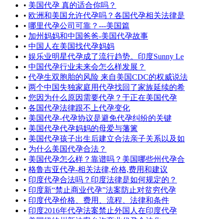
•
美国代孕 真的适合你吗？
•
欧洲和美国允许代孕吗？各国代孕相关法律是
•
哪里代孕公司可靠？---美国篇
•
加州妈妈和中国爸爸-美国代孕故事
•
中国人在美国找代孕妈妈
•
娱乐业明星代孕成了流行趋势。印度Sunny Le
•
中国代孕行业未来会怎么样发展？
•
代孕生双胞胎的风险 来自美国CDC的权威说法
•
两个中国失独家庭用代孕找回了家族延续的希
•
您因为什么原因需要代孕？于正在美国代孕
•
各国代孕法律跟不上代孕变化
•
美国代孕-代孕协议是避免代孕纠纷的关键
•
美国代孕代孕妈妈的母爱与藩篱
•
美国代孕孩子出生后建立合法亲子关系以及如
•
为什么美国代孕合法？
•
美国代孕怎么样？靠谱吗？美国哪些州代孕合
•
格鲁吉亚代孕-相关法律,价格,费用和建议
•
印度代孕合法吗？印度法律是如何规定的？
•
印度新“禁止商业代孕”法案防止对贫穷代孕
•
印度代孕价格、费用、流程、法律和条件
•
印度2016年代孕法案禁止外国人在印度代孕