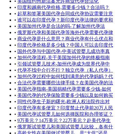
•
美国纽约州新法案允许商业代孕合法化
•
印度和越南代孕价格,需要多少钱？合法吗？
•
起草和签署美国代孕合同或代孕协议需要注意
•
谁可以在印度代孕？新印度代孕法律的要求和
•
美国加州代孕是合法的吗-了解加州代孕法
•
俄罗斯代孕和美国代孕等海外代孕需要代孕律
•
商业代孕是什么意思？商业代孕有什么优点和
•
印度代孕价格是多少钱？中国人可以去印度代
•
国外代孕与中国代孕-中美试管婴儿成功率真
•
加州代孕流程-关于美国加州代孕的终极指南
•
引领试管婴儿技术-加州代孕成为世界代孕中
•
代孕不找中介行不行？独立代孕（私人代孕）
•
加州代孕过程中如何找到满意的代孕妈妈？代
•
合法代孕需要哪些法律手续？在美国代孕的法
•
美国代孕指南-美国捐精代孕需要多少钱-如何
•
美国代孕的代孕保险需要多少钱以及如何购买
•
同性代孕生子新的曙光-欧洲人权法院作出对
•
印度代孕有多便宜？印度禁止代孕前20万人民
•
美国代孕试管婴儿如何选择医院和办理签证？
•
9万美元？14万美元？22万美元？赴美代孕生
•
俄罗斯试管婴儿和美国试管婴儿比较，各有什
•
高龄女性在美国做试管婴儿，是“大促”还是