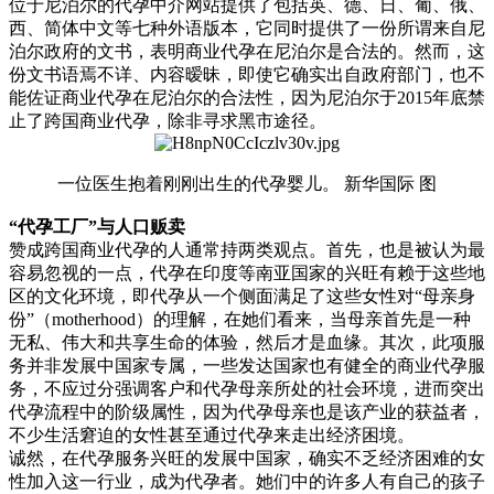
位于尼泊尔的代孕中介网站提供了包括英、德、日、葡、俄、
西、简体中文等七种外语版本，它同时提供了一份所谓来自尼
泊尔政府的文书，表明商业代孕在尼泊尔是合法的。然而，这
份文书语焉不详、内容暧昧，即使它确实出自政府部门，也不
能佐证商业代孕在尼泊尔的合法性，因为尼泊尔于2015年底禁
止了跨国商业代孕，除非寻求黑市途径。
一位医生抱着刚刚出生的代孕婴儿。 新华国际 图
“代孕工厂”与人口贩卖
赞成跨国商业代孕的人通常持两类观点。首先，也是被认为最
容易忽视的一点，代孕在印度等南亚国家的兴旺有赖于这些地
区的文化环境，即代孕从一个侧面满足了这些女性对“母亲身
份”（motherhood）的理解，在她们看来，当母亲首先是一种
无私、伟大和共享生命的体验，然后才是血缘。其次，此项服
务并非发展中国家专属，一些发达国家也有健全的商业代孕服
务，不应过分强调客户和代孕母亲所处的社会环境，进而突出
代孕流程中的阶级属性，因为代孕母亲也是该产业的获益者，
不少生活窘迫的女性甚至通过代孕来走出经济困境。
诚然，在代孕服务兴旺的发展中国家，确实不乏经济困难的女
性加入这一行业，成为代孕者。她们中的许多人有自己的孩子