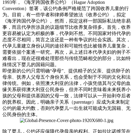
1993年，《海牙跨国收养公约》（Hague Adoption
Convention）签署，该公约条例严格规范了跨国收养儿童的行
为。目前，有一些学者和律师希望效法《收养公约》，拟定
《海牙跨国代孕公约》。然而，拟定这样一部国际私法绝非易
事，而且代孕所涉及的议题细节比收养复杂得多。首先，收养
更容易被认定为积极的事，代孕则不然。不同国家对待代孕的
态度不尽相同，简言之这还是一种有争议的社会实践。其次，
代孕儿童建立身份认同的途径和可能性也比被领养儿童复杂，
需要依据个案逐一研究。再次，从上述日本代孕夫妇的例子不
难看出，现在还很难处理那些与传统范畴相交的部分，比如特
殊情况下婴儿的国籍问题。
即使新的公约只需明确“孕母”、提供精子的父亲、提供卵子的
母亲、抚养人父母五个身份关系，也会受制于不同的文化和法
律传统。例如，依照澳大利亚的法律，小孩凭借其与父母的血
缘关系获得澳大利亚公民身份，但并不同时意味着未来抚养小
孩的父母和提供基因的父母一致，法律可以从一开始剥夺后者
的抚养权。因此，明确亲子关系（parentage）应成为未来制定
公约的最大约数，否则代孕婴儿一出生就可能成为无国籍、无
公民身份的主体。
除了婴儿，公约还应保障代孕母亲的权利。正如拉比诺维茨在