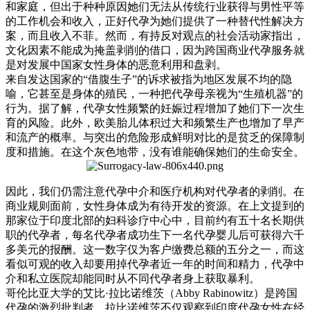
和家庭，但出于种种原因她们无法从传统行业获得与男性平等
的工作机会和收入，正好代孕为她们提供了一种替代性解决方
案，而且收入不菲。然而，有持反对观点的社会活动家指出，
文化因素不能成为掩盖剥削的借口，因为跨国商业代孕服务就
是对发展中国家女性身体的恶意利用和盘剥。
来自发达国家的“借腹生子”的诉求被指为地区发展不均的隐
喻，它甚至是身体的殖民，一种把代孕母亲视为“生殖机器”的
行为。据了解，代孕女性频繁的妊娠过程增加了她们下一次生
育的风险。此外，欧美胎儿体积过大和频繁生产也增加了早产
和流产的概率。与突出的危险形成鲜明对比的是贫乏的保障制
度和措施。在这个灰色地带，没有谁能确保她们的生命安全。
因此，我们仍需注意代孕中介和医疗机构对代孕者的剥削。在
商业规则面前，女性身体成为有待开发的资源。在上文提到的
那家位于印度北部的妇科诊疗中心中，目前约有五十名长期供
职的代孕者，每名代孕者成功生下一名代孕婴儿后可获得六千
多美元的报酬。这一数字仅为客户缴费总额的五分之一，而这
看似可观的收入却要用掉代孕者近一年的时间和精力，代孕中
介和私立医院却能同时从不同代孕者身上获取暴利。
哥伦比亚大学的艾比·拉比诺维茨（Abby Rabinowitz）是跨国
代孕的激烈批判者。拉比诺维茨不仅观察到印度代孕女性在经