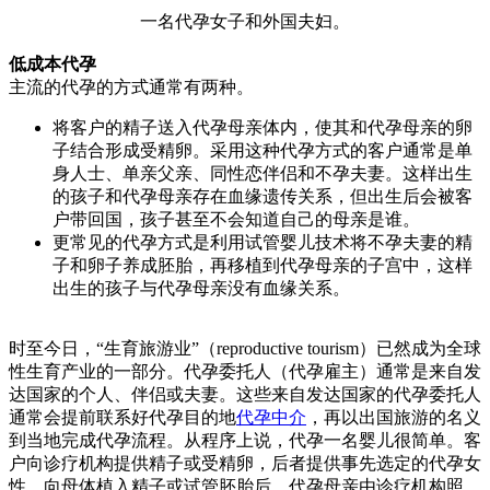
一名代孕女子和外国夫妇。
低成本代孕
主流的代孕的方式通常有两种。
将客户的精子送入代孕母亲体内，使其和代孕母亲的卵
子结合形成受精卵。采用这种代孕方式的客户通常是单
身人士、单亲父亲、同性恋伴侣和不孕夫妻。这样出生
的孩子和代孕母亲存在血缘遗传关系，但出生后会被客
户带回国，孩子甚至不会知道自己的母亲是谁。
更常见的代孕方式是利用试管婴儿技术将不孕夫妻的精
子和卵子养成胚胎，再移植到代孕母亲的子宫中，这样
出生的孩子与代孕母亲没有血缘关系。
时至今日，“生育旅游业”（reproductive tourism）已然成为全球
性生育产业的一部分。代孕委托人（代孕雇主）通常是来自发
达国家的个人、伴侣或夫妻。这些来自发达国家的代孕委托人
通常会提前联系好代孕目的地
代孕中介
，再以出国旅游的名义
到当地完成代孕流程。从程序上说，代孕一名婴儿很简单。客
户向诊疗机构提供精子或受精卵，后者提供事先选定的代孕女
性。向母体植入精子或试管胚胎后，代孕母亲由诊疗机构照