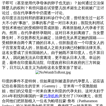
子即可（甚至使用代孕母体的卵子也无妨）？如何通过立法保
障婴儿的权利？有些问题在试管婴儿技术诞生之初就被广泛讨
论过，但在代孕事件中仍需逐一讨论。
在印度古吉拉特邦的那家妇科诊疗中心里，曾经发生过一起不
大不小的“事故”。涉事的客户是一对日本夫妇，医院先利用试
管技术将他们的受精卵培育成胚胎，再将胚胎植入代孕者子宫
内。然而，在代孕者怀孕期间，这对日本夫妇离婚了。当女婴
降生时，不仅抚养权无从确定，法律也无从界定她的国籍——
受精卵来自两个离了婚的日本人，但胚胎是在一个印度女人的
子宫里发育成人的，胚胎成人之前夫妇俩已经解除法律关系。
这名女婴成了没有国籍的人。由于她既不算印度人，也不算日
本人，因此她无法从印度离境，更不能从日本入境。幸运的
是，最终在印度最高法院、印度政府和日本政府的三方斡旋
下，日方以人道主义为由给这名女婴发放了签证。
印度的事件不是特例，但如果提到被遗弃的代孕婴儿，还应该
记住在泰国出生的甘米（Gammy）。甘米有一个双胞胎姐
姐，他们的父母是一对来自澳大利亚的代孕夫妇。这对夫妇于
2014年初找到泰国的一家
代孕机构
并支付了17000澳元，依照
合同他们把胚胎植入一位名为帕塔拉蒙·詹布（Pattharamon
Janbua）的21岁代孕女性子宫里。詹布怀了一对龙凤胎，不幸