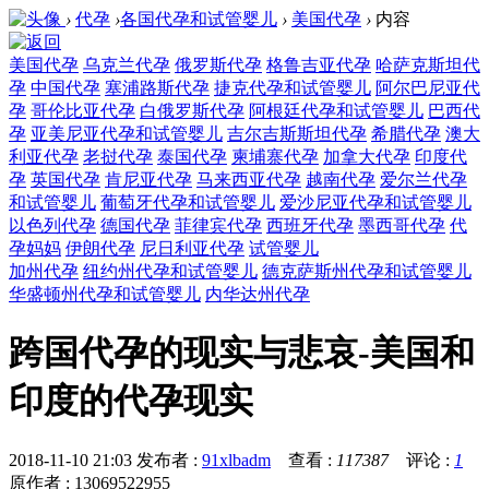
›
代孕
›
各国代孕和试管婴儿
›
美国代孕
›
内容
美国代孕
乌克兰代孕
俄罗斯代孕
格鲁吉亚代孕
哈萨克斯坦代
孕
中国代孕
塞浦路斯代孕
捷克代孕和试管婴儿
阿尔巴尼亚代
孕
哥伦比亚代孕
白俄罗斯代孕
阿根廷代孕和试管婴儿
巴西代
孕
亚美尼亚代孕和试管婴儿
吉尔吉斯斯坦代孕
希腊代孕
澳大
利亚代孕
老挝代孕
泰国代孕
柬埔寨代孕
加拿大代孕
印度代
孕
英国代孕
肯尼亚代孕
马来西亚代孕
越南代孕
爱尔兰代孕
和试管婴儿
葡萄牙代孕和试管婴儿
爱沙尼亚代孕和试管婴儿
以色列代孕
德国代孕
菲律宾代孕
西班牙代孕
墨西哥代孕
代
孕妈妈
伊朗代孕
尼日利亚代孕
试管婴儿
加州代孕
纽约州代孕和试管婴儿
德克萨斯州代孕和试管婴儿
华盛顿州代孕和试管婴儿
内华达州代孕
跨国代孕的现实与悲哀-美国和
印度的代孕现实
2018-11-10 21:03
发布者 :
91xlbadm
查看 :
117387
评论 :
1
原作者 : 13069522955