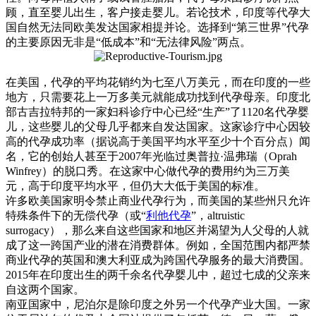
顾，直至婴儿出生，客户接走婴儿。若论技术，印度等代孕大
国自然无法同欧美发达国家相提并论。选择到“第三世界”代孕
的主要原因无非是“低成本”和“无法律风险”两点。
在美国，代孕的平均花销约为七至八万美元，而在印度的一些
地方，只需要花上一万多美元就能成功找到代孕母亲。印度北
部古吉拉特邦的一家妇科诊疗中心已经“生产”了1120名代孕婴
儿，这些婴儿的父母几乎都来自发达国家。这家诊疗中心因较
高的代孕成功率（据说高于美国平均水平至少十个百分点）闻
名，它的创始人甚至于2007年光临过奥普拉·温弗瑞（Oprah
Winfrey）的脱口秀。在这家中心做代孕的费用约为三万美
元，高于印度平均水平，但仍大大低于美国的标准。
许多欧美国家明令禁止商业代孕行为，而美国的某些州只允许
特殊条件下的无偿代孕（或“
利他代孕
”，altruistic
surrogacy），那么来自这些国家和地区并渴望为人父母的人就
成了这一跨国产业的潜在消费群体。例如，全国范围内都严禁
商业代孕的英国和澳大利亚成为跨国代孕服务的最大消费国。
2015年在印度出生的两千余名代孕婴儿中，超过七成的父亲来
自这两个国家。
南亚国家中，尼泊尔是除印度之外另一个代孕产业大国。一家