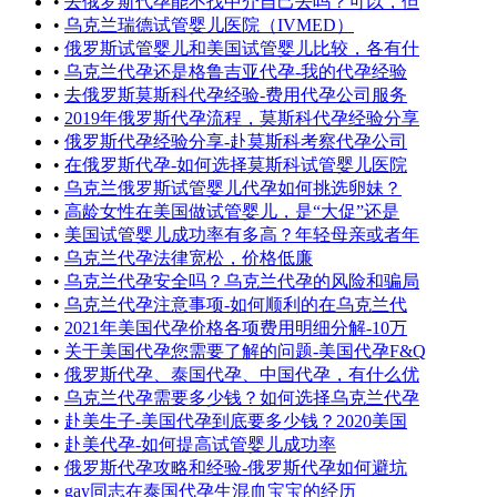
•
去俄罗斯代孕能不找中介自己去吗？可以，但
•
乌克兰瑞德试管婴儿医院（IVMED）
•
俄罗斯试管婴儿和美国试管婴儿比较，各有什
•
乌克兰代孕还是格鲁吉亚代孕-我的代孕经验
•
去俄罗斯莫斯科代孕经验-费用代孕公司服务
•
2019年俄罗斯代孕流程，莫斯科代孕经验分享
•
俄罗斯代孕经验分享-赴莫斯科考察代孕公司
•
在俄罗斯代孕-如何选择莫斯科试管婴儿医院
•
乌克兰俄罗斯试管婴儿代孕如何挑选卵妹？
•
高龄女性在美国做试管婴儿，是“大促”还是
•
美国试管婴儿成功率有多高？年轻母亲或者年
•
乌克兰代孕法律宽松，价格低廉
•
乌克兰代孕安全吗？乌克兰代孕的风险和骗局
•
乌克兰代孕注意事项-如何顺利的在乌克兰代
•
2021年美国代孕价格各项费用明细分解-10万
•
关于美国代孕您需要了解的问题-美国代孕F&Q
•
俄罗斯代孕、泰国代孕、中国代孕，有什么优
•
乌克兰代孕需要多少钱？如何选择乌克兰代孕
•
赴美生子-美国代孕到底要多少钱？2020美国
•
赴美代孕-如何提高试管婴儿成功率
•
俄罗斯代孕攻略和经验-俄罗斯代孕如何避坑
•
gay同志在泰国代孕生混血宝宝的经历