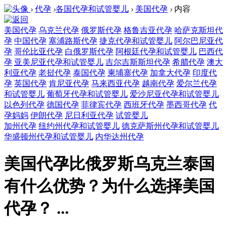
›
代孕
›
各国代孕和试管婴儿
›
美国代孕
›
内容
美国代孕
乌克兰代孕
俄罗斯代孕
格鲁吉亚代孕
哈萨克斯坦代
孕
中国代孕
塞浦路斯代孕
捷克代孕和试管婴儿
阿尔巴尼亚代
孕
哥伦比亚代孕
白俄罗斯代孕
阿根廷代孕和试管婴儿
巴西代
孕
亚美尼亚代孕和试管婴儿
吉尔吉斯斯坦代孕
希腊代孕
澳大
利亚代孕
老挝代孕
泰国代孕
柬埔寨代孕
加拿大代孕
印度代
孕
英国代孕
肯尼亚代孕
马来西亚代孕
越南代孕
爱尔兰代孕
和试管婴儿
葡萄牙代孕和试管婴儿
爱沙尼亚代孕和试管婴儿
以色列代孕
德国代孕
菲律宾代孕
西班牙代孕
墨西哥代孕
代
孕妈妈
伊朗代孕
尼日利亚代孕
试管婴儿
加州代孕
纽约州代孕和试管婴儿
德克萨斯州代孕和试管婴儿
华盛顿州代孕和试管婴儿
内华达州代孕
美国代孕比俄罗斯乌克兰泰国
有什么优势？为什么选择美国
代孕？ ...