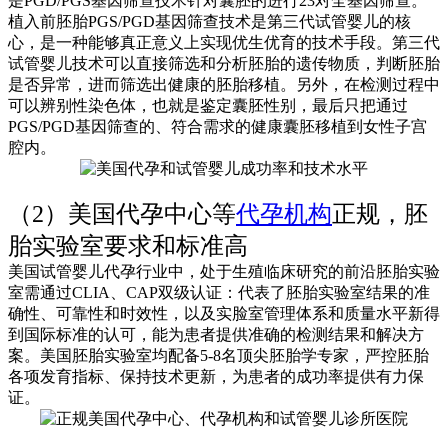
是PGD/PGS基因筛查技术针对囊胚的进行23对全基因筛查。
植入前胚胎PGS/PGD基因筛查技术是第三代试管婴儿的核
心，是一种能够真正意义上实现优生优育的技术手段。第三代
试管婴儿技术可以直接筛选和分析胚胎的遗传物质，判断胚胎
是否异常，进而筛选出健康的胚胎移植。另外，在检测过程中
可以辨别性染色体，也就是鉴定囊胚性别，最后只把通过
PGS/PGD基因筛查的、符合需求的健康囊胚移植到女性子宫
腔内。
（2）美国代孕中心等
代孕机构
正规，胚
胎实验室要求和标准高
美国试管婴儿代孕行业中，处于生殖临床研究的前沿胚胎实验
室需通过CLIA、CAP双级认证：代表了胚胎实验室结果的准
确性、可靠性和时效性，以及实脸室管理体系和质量水平新得
到国际标准的认可，能为患者提供准确的检测结果和解决方
案。美国胚胎实验室均配备5-8名顶尖胚胎学专家，严控胚胎
各项发育指标、保持技术更新，为患者的成功率提供有力保
证。