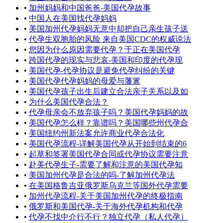
•
加州妈妈和中国爸爸-美国代孕故事
•
中国人在美国找代孕妈妈
•
美国加州代孕妈妈无意中却把自己亲生孩子送
•
代孕生双胞胎的风险 来自美国CDC的权威说法
•
您因为什么原因需要代孕？于正在美国代孕
•
跨国代孕的现实与悲哀-美国和印度的代孕现
•
美国代孕-代孕协议是避免代孕纠纷的关键
•
美国代孕代孕妈妈的母爱与藩篱
•
美国代孕孩子出生后建立合法亲子关系以及如
•
为什么美国代孕合法？
•
代孕母亲会不放弃孩子吗？美国代孕妈妈的故
•
美国代孕怎么样？靠谱吗？美国哪些州代孕合
•
美国纽约州新法案允许商业代孕合法化
•
美国代孕流程-详解美国代孕从开始到结束的6
•
起草和签署美国代孕合同或代孕协议需要注意
•
赴美代孕生子-需要了解和注意的美国代孕知
•
美国加州代孕是合法的吗-了解加州代孕法
•
在美国格鲁吉亚俄罗斯乌克兰等国外代孕需要
•
加州代孕流程-关于美国加州代孕的终极指南
•
俄罗斯和美国代孕-关于海外代孕机构和代孕
•
代孕不找中介行不行？独立代孕（私人代孕）