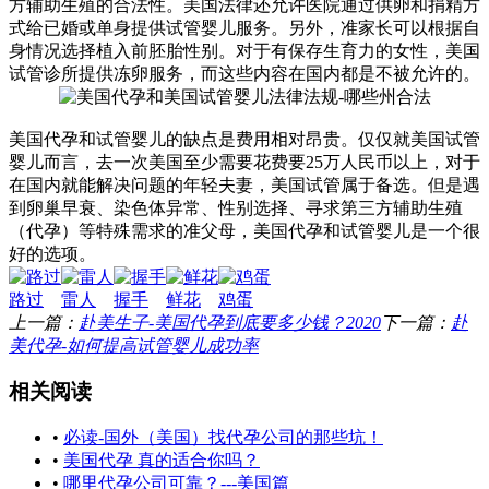
方辅助生殖的合法性。美国法律还允许医院通过供卵和捐精方
式给已婚或单身提供试管婴儿服务。另外，准家长可以根据自
身情况选择植入前胚胎性别。对于有保存生育力的女性，美国
试管诊所提供冻卵服务，而这些内容在国内都是不被允许的。
美国代孕和试管婴儿的缺点是费用相对昂贵。仅仅就美国试管
婴儿而言，去一次美国至少需要花费要25万人民币以上，对于
在国内就能解决问题的年轻夫妻，美国试管属于备选。但是遇
到卵巢早衰、染色体异常、性别选择、寻求第三方辅助生殖
（代孕）等特殊需求的准父母，美国代孕和试管婴儿是一个很
好的选项。
路过
雷人
握手
鲜花
鸡蛋
上一篇：
赴美生子-美国代孕到底要多少钱？2020
下一篇：
赴
美代孕-如何提高试管婴儿成功率
相关阅读
•
必读-国外（美国）找代孕公司的那些坑！
•
美国代孕 真的适合你吗？
•
哪里代孕公司可靠？---美国篇