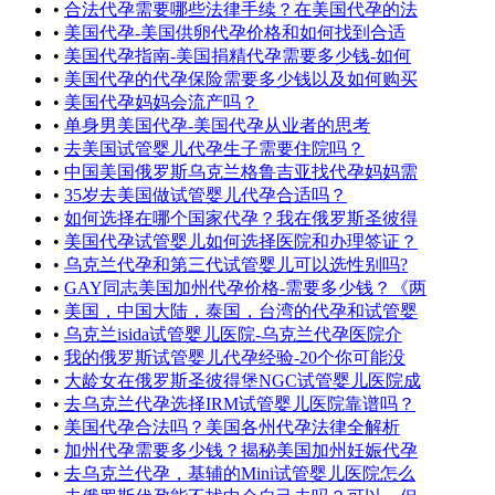
•
合法代孕需要哪些法律手续？在美国代孕的法
•
美国代孕-美国供卵代孕价格和如何找到合适
•
美国代孕指南-美国捐精代孕需要多少钱-如何
•
美国代孕的代孕保险需要多少钱以及如何购买
•
美国代孕妈妈会流产吗？
•
单身男美国代孕-美国代孕从业者的思考
•
去美国试管婴儿代孕生子需要住院吗？
•
中国美国俄罗斯乌克兰格鲁吉亚找代孕妈妈需
•
35岁去美国做试管婴儿代孕合适吗？
•
如何选择在哪个国家代孕？我在俄罗斯圣彼得
•
美国代孕试管婴儿如何选择医院和办理签证？
•
乌克兰代孕和第三代试管婴儿可以选性别吗?
•
GAY同志美国加州代孕价格-需要多少钱？《两
•
美国，中国大陆，泰国，台湾的代孕和试管婴
•
乌克兰isida试管婴儿医院-乌克兰代孕医院介
•
我的俄罗斯试管婴儿代孕经验-20个你可能没
•
大龄女在俄罗斯圣彼得堡NGC试管婴儿医院成
•
去乌克兰代孕选择IRM试管婴儿医院靠谱吗？
•
美国代孕合法吗？美国各州代孕法律全解析
•
加州代孕需要多少钱？揭秘美国加州妊娠代孕
•
去乌克兰代孕，基辅的Mini试管婴儿医院怎么