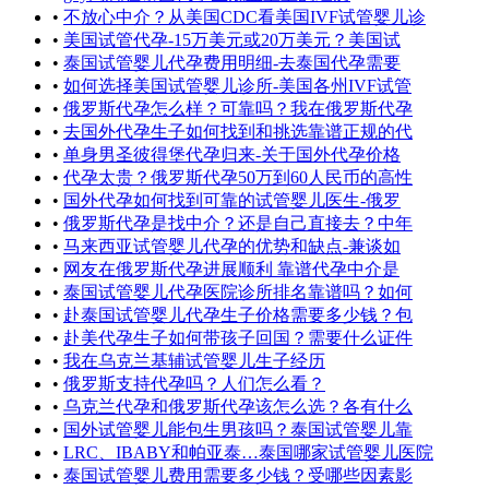
•
不放心中介？从美国CDC看美国IVF试管婴儿诊
•
美国试管代孕-15万美元或20万美元？美国试
•
泰国试管婴儿代孕费用明细-去泰国代孕需要
•
如何选择美国试管婴儿诊所-美国各州IVF试管
•
俄罗斯代孕怎么样？可靠吗？我在俄罗斯代孕
•
去国外代孕生子如何找到和挑选靠谱正规的代
•
单身男圣彼得堡代孕归来-关于国外代孕价格
•
代孕太贵？俄罗斯代孕50万到60人民币的高性
•
国外代孕如何找到可靠的试管婴儿医生-俄罗
•
俄罗斯代孕是找中介？还是自己直接去？中年
•
马来西亚试管婴儿代孕的优势和缺点-兼谈如
•
网友在俄罗斯代孕进展顺利 靠谱代孕中介是
•
泰国试管婴儿代孕医院诊所排名靠谱吗？如何
•
赴泰国试管婴儿代孕生子价格需要多少钱？包
•
赴美代孕生子如何带孩子回国？需要什么证件
•
我在乌克兰基辅试管婴儿生子经历
•
俄罗斯支持代孕吗？人们怎么看？
•
乌克兰代孕和俄罗斯代孕该怎么选？各有什么
•
国外试管婴儿能包生男孩吗？泰国试管婴儿靠
•
LRC、IBABY和帕亚泰…泰国哪家试管婴儿医院
•
泰国试管婴儿费用需要多少钱？受哪些因素影