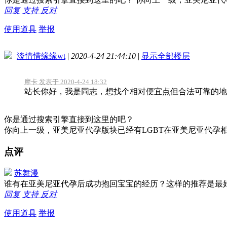
回复
支持
反对
使用道具
举报
淡情惜缘缘wt
|
2020-4-24 21:44:10
|
显示全部楼层
摩卡 发表于 2020-4-24 18:32
站长你好，我是同志，想找个相对便宜点但合法可靠的地方
你是通过搜索引擎直接到这里的吧？
你向上一级，亚美尼亚代孕版块已经有LGBT在亚美尼亚代孕
点评
苏舞漫
谁有在亚美尼亚代孕后成功抱回宝宝的经历？这样的推荐是最
回复
支持
反对
使用道具
举报