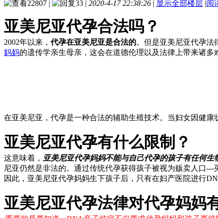
22807
|
33
|
2020-4-17 22:38:26
|
显示全部楼层
|
阅
亚美尼亚代孕合法吗？
2002年以来，
代孕在亚美尼亚是合法的
。但是亚美尼亚代孕法
妈妈
的遗传学亲生母亲，这会在道德伦理以及法律上带来诸多
在亚美尼亚，代孕是一种合法的辅助生殖技术。当妇女因健康
亚美尼亚代孕有什么限制？
这意味着，
亚美尼亚代孕妈妈不能与自己代孕的孩子有任何生
尼亚仍然是非法的。通过传统代孕获得孩子被视为贩卖人口--
因此，亚美尼亚代孕妈妈生下孩子后，只有在妇产医院进行D
亚美尼亚代孕法律对代孕妈妈有