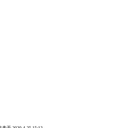
表于 2020-4-25 15:12