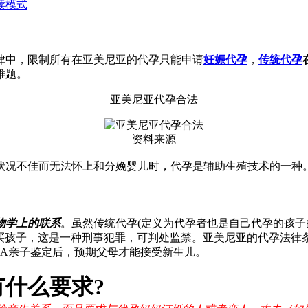
读模式
律中，限制所有在亚美尼亚的代孕只能申请
妊娠代孕
，
传统代孕
难题。
亚美尼亚代孕合法
资料来源
状况不佳而无法怀上和分娩婴儿时，代孕是辅助生殖技术的一种
物学上的联系
。虽然传统代孕(定义为代孕者也是自己代孕的孩子
-买孩子，这是一种刑事犯罪，可判处监禁。亚美尼亚的代孕法
NA亲子鉴定后，预期父母才能接受新生儿。
什么要求?