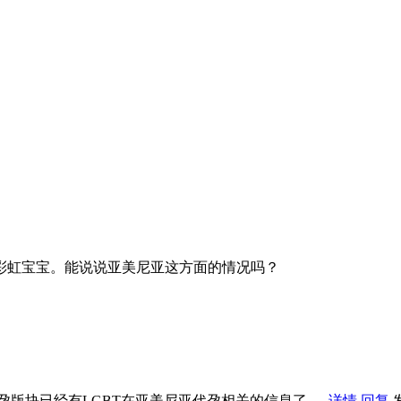
彩虹宝宝。能说说亚美尼亚这方面的情况吗？
孕版块已经有LGBT在亚美尼亚代孕相关的信息了。
详情
回复
发