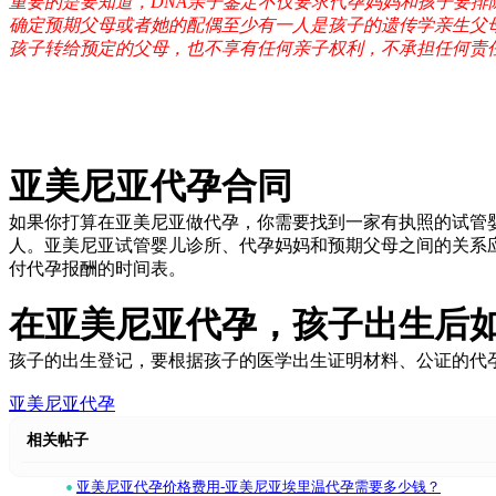
重要的是要知道，DNA亲子鉴定不仅要求代孕妈妈和孩子要排
确定预期父母或者她的配偶至少有一人是孩子的遗传学亲生父
孩子转给预定的父母，也不享有任何亲子权利，不承担任何责
亚美尼亚代孕合同
如果你打算在亚美尼亚做代孕，你需要找到一家有执照的试管
人。亚美尼亚试管婴儿诊所、代孕妈妈和预期父母之间的关系
付代孕报酬的时间表。
在亚美尼亚代孕，孩子出生后
孩子的出生登记，要根据孩子的医学出生证明材料、公证的代
亚美尼亚代孕
相关帖子
•
亚美尼亚代孕价格费用-亚美尼亚埃里温代孕需要多少钱？