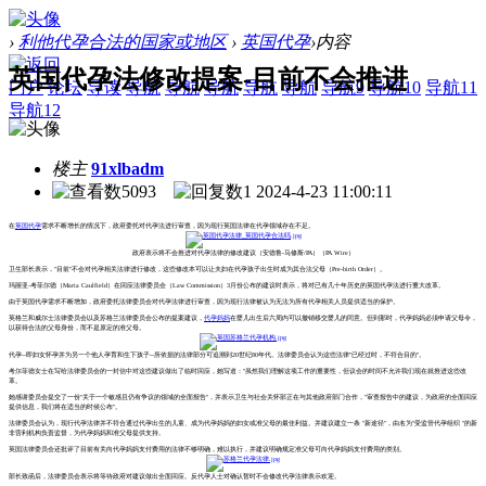
›
利他代孕合法的国家或地区
›
英国代孕
›
内容
英国代孕法修改提案-目前不会推进
门户
论坛
导读
导航
导航
导航
导航
导航
导航9
导航10
导航11
导航12
楼主
91xlbadm
5093
1
2024-4-23 11:00:11
在
英国代孕
需求不断增长的情况下，政府委托对代孕法进行审查，因为现行英国法律在代孕领域存在不足。
政府表示将不会推进对代孕法律的修改建议（安德鲁-马修斯/PA）（PA Wire）
卫生部长表示，"目前"不会对代孕相关法律进行修改，这些修改本可以让夫妇在代孕孩子出生时成为其合法父母（Pre-birth Order）。
玛丽亚-考菲尔德（Maria Caulfield）在回应法律委员会（Law Commission）3月份公布的建议时表示，将对已有几十年历史的英国代孕法进行重大改革。
由于英国代孕需求不断增加，政府委托法律委员会对代孕法律进行审查，因为现行法律被认为无法为所有代孕相关人员提供适当的保护。
英格兰和威尔士法律委员会以及苏格兰法律委员会公布的提案建议，
代孕妈妈
在婴儿出生后六周内可以撤销移交婴儿的同意。但到那时，代孕妈妈必须申请父母令，
以获得合法的父母身份，而不是原定的准父母。
代孕--即妇女怀孕并为另一个他人孕育和生下孩子--所依据的法律部分可追溯到20世纪80年代。法律委员会认为这些法律"已经过时，不符合目的"。
考尔菲德女士在写给法律委员会的一封信中对这些建议做出了临时回应，她写道："虽然我们理解这项工作的重要性，但议会的时间不允许我们现在就推进这些改
革。
她感谢委员会提交了一份"关于一个敏感且仍有争议的领域的全面报告"，并表示卫生与社会关怀部正在与其他政府部门合作，"审查报告中的建议，为政府的全面回应
提供信息，我们将在适当的时候公布"。
法律委员会认为，现行代孕法律并不符合通过代孕出生的儿童、成为代孕妈妈的妇女或准父母的最佳利益。并建议建立一条 "新途径"，由名为"受监管代孕组织 "的新
非营利机构负责监督，为代孕妈妈和准父母提供支持。
英国法律委员会还批评了目前有关向代孕妈妈支付费用的法律不够明确，难以执行，并建议明确规定准父母可向代孕妈妈支付费用的类别。
部长致函后，法律委员会表示将等待政府对建议做出全面回应。反代孕人士对确认暂时不会修改代孕法律表示欢迎。