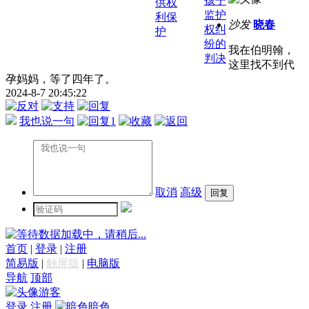
孩子
供权
监护
利保
沙发
晓春
权纠
护
纷的
我在伯明翰，
判决
这里找不到代
孕妈妈，等了四年了。
2024-8-7 20:45:22
我也说一句
1
取消
高级
数据加载中，请稍后...
首页
|
登录
|
注册
简易版
|
触屏版
|
电脑版
导航
顶部
游客
登录
注册
暗色