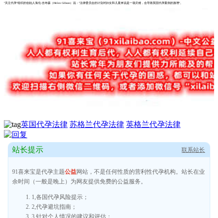
"关注代孕"组织的创始人海伦-吉布森（Helen Gibson）说："法律委员会的计划对妇女和儿童来说是一场灾难，会导致英国代孕案例的激增"。
英国代孕法律
苏格兰代孕法律
英格兰代孕法律
站长提示
联系站长
91喜来宝是代孕主题
公益
网站，不是任何性质的营利性代孕机构。站长在业
余时间（一般是晚上）为网友提供免费的公益服务。
1,各国代孕风险提示；
2,代孕避坑指南；
3,针对个人情况的建议和评估；