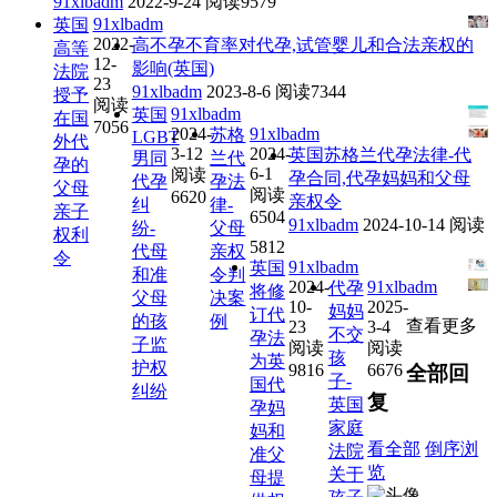
91xlbadm
2022-9-24
阅读9579
91xlbadm
英国
2022-
高不孕不育率对代孕,试管婴儿和合法亲权的
高等
12-
影响(英国)
法院
23
91xlbadm
2023-8-6
阅读7344
授予
阅读
91xlbadm
英国
在国
7056
2024-
91xlbadm
苏格
LGBT
外代
3-12
2024-
英国苏格兰代孕法律-代
男同
兰代
孕的
6-1
阅读
孕合同,代孕妈妈和父母
代孕
孕法
父母
阅读
6620
亲权令
纠
律-
亲子
6504
91xlbadm
2024-10-14
阅读
纷-
父母
权利
5812
代母
亲权
令
91xlbadm
英国
和准
令判
2024-
91xlbadm
代孕
将修
父母
决案
10-
2025-
妈妈
订代
的孩
例
查看更多
23
3-4
不交
孕法
子监
阅读
阅读
孩
为英
护权
9816
6676
全部回
子-
国代
纠纷
复
英国
孕妈
家庭
妈和
看全部
倒序浏
法院
准父
览
关于
母提