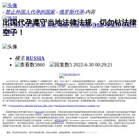
›
禁止外国人代孕的国家
›
俄罗斯代孕
›
内容
出国代孕遵守当地法律法规，切勿钻法律
门户
论坛
导读
导航
导航
导航
导航
导航
导航9
导航10
导航11
空子！
导航12
楼主
RUSSIA
5860
5
2022-6-30 00:29:21
2021年4月21日，俄罗斯ТВК 传媒播出了一档调查纪录片，题为“《出口“孩子”》-代孕是如何变成刑事案件的”（链接如下），纪录片是以今年3月份发生在俄罗
斯克拉斯诺亚尔斯克市的一宗涉嫌“贩卖儿童”的案件为背景的，涉事
代孕中介
为“Дидилия”，现在警方已经拘留了包括代孕中介公司领导在内的5个人，据警方介
绍，目前在克拉斯诺亚尔斯克市儿童福利院国家收养中心已经滞留了20个孩子，他们全都是代孕母亲所生，而且这些孩子的“订购者”大都来自中国，根据警方的解
释，涉嫌“贩卖儿童”的根据是：1.中介公司将代孕母亲送到柬埔寨进行移植等医疗程序，其无法提供生物材料的来源；2. 根据调查，这些代孕母亲所生的孩子可能都
是中国单身男性为“订购者”的，尚无证据显示是异性合法夫妇；3.代孕中介以代孕母亲的名义为孩子办理了出生手续，企图将孩子“卖”给国外；这已经是自去年疫情
以来发生在俄罗斯境内的第三起涉嫌“贩卖儿童”的刑事案件，目前这起案件尚在调查中，据悉，这20个滞留的孩子已经处在警方和福利院的看管保护下，而且到目前
为止尚未收到这些孩子的“订购者”（假定父母）的出现的消息，曾有代孕母亲试图收养孩子但被警方以“孩子尚处在特殊看管状态”为由拒绝，这些孩子的命运未来如
何？孩子的假定父母是否真的是单身男性？为什么其假定父母到现在还不出面？等等这些问题，希望随着调查进展，我们能够逐渐清晰案件的来龙去脉。
链接：
«Дети на экспорт»: «Большой репортаж» ТВК – как суррогатное материнство превратилось в уголовное дело
目前俄罗斯是全世界为数不多的几个
商业代孕
完全合法的国家，尽管在辅助生殖技术领域俄罗斯拥有相对完善的法律法规，但是实践中仍存在诸多规定不明确的
地方，这就给了许多不良中介钻法律空子的机会，例如在不满足医学指标的条件下而进行代孕，为单身男性进行IVF和代孕，使用艾滋病患者的配子进行代孕，欺诈
消费者等等，这些行业乱象无疑会对整个行业的健康规范发展造成巨大影响，甚至会导致整个行业的关闭。目前俄罗斯政府和舆论已经对代孕行业的发展表现出担
忧，尤其是是针对外国公民的政策正在日益收紧，2020年10月，
俄罗斯代孕
联盟《Ассоциация суррогатного материнства》在圣彼得堡成立，该组织联合了俄罗斯
境内的代孕中介，医学专家和法律专家，旨在对本行业进行自我整顿和监管，同时帮助行业内成员解决一些困难问题，分享经验，因此，笔者呼吁各位行业从业者一
定要遵守当地法律法规，顾全大局，切勿因为短期利益而忽略了长远发展，有关俄罗斯辅助生殖领域的最新法律法规我会在以后的文章中逐步给大家解读。
最后，再次呼吁各位同行，遵守当地法律法规，切勿心存侥幸，贪图短期利益，切勿钻法律空子！！！！！！！