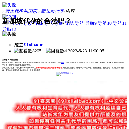
›
禁止代孕的国家
›
新加坡代孕
›
内容
新加坡代孕的合法吗？
门户
论坛
导读
导航
导航
导航
导航
导航
导航9
导航10
导航11
导航12
楼主
91xlbadm
8205
4
2022-6-23 11:00:05
新加坡代孕的合法性
根据新加坡现行法律法规，在新加坡提供代孕是非法的。新加坡卫生部已发布
指令
，禁止在新加坡的辅助生殖 (ART) 中心开展代孕服务，任何被发现这样做的ART
中心都可能被暂停营业或吊销其执照。
虽然从新加坡的AR中心获得代孕服务的个人
似乎不会因此而面临任何刑事处罚
，但他们可能会在与孩子的关系正式化方面面临困难。也就是说，如果在新加坡代
孕，宝宝出生后获取合法的亲权是非常困难的事情。