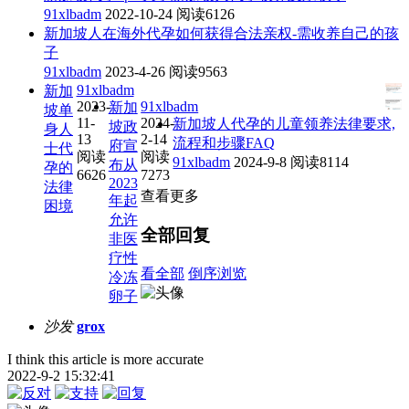
91xlbadm
2022-10-24
阅读6126
新加坡人在海外代孕如何获得合法亲权-需收养自己的孩
子
91xlbadm
2023-4-26
阅读9563
91xlbadm
新加
2023-
91xlbadm
新加
坡单
11-
2024-
新加坡人代孕的儿童领养法律要求,
坡政
身人
13
2-14
流程和步骤FAQ
府宣
士代
阅读
阅读
91xlbadm
2024-9-8
阅读8114
布从
孕的
6626
7273
2023
法律
查看更多
年起
困境
允许
全部回复
非医
疗性
看全部
倒序浏览
冷冻
卵子
沙发
grox
I think this article is more accurate
2022-9-2 15:32:41