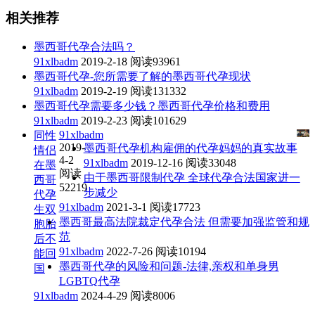
相关推荐
墨西哥代孕合法吗？
91xlbadm
2019-2-18
阅读93961
墨西哥代孕-您所需要了解的墨西哥代孕现状
91xlbadm
2019-2-19
阅读131332
墨西哥代孕需要多少钱？墨西哥代孕价格和费用
91xlbadm
2019-2-23
阅读101629
91xlbadm
同性
2019-
墨西哥代孕机构雇佣的代孕妈妈的真实故事
情侣
4-2
91xlbadm
2019-12-16
阅读33048
在墨
阅读
由于墨西哥限制代孕 全球代孕合法国家进一
西哥
52219
步减少
代孕
91xlbadm
2021-3-1
阅读17723
生双
墨西哥最高法院裁定代孕合法 但需要加强监管和规
胞胎
范
后不
91xlbadm
2022-7-26
阅读10194
能回
墨西哥代孕的风险和问题-法律,亲权和单身男
国
LGBTQ代孕
91xlbadm
2024-4-29
阅读8006