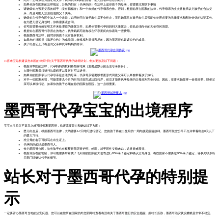
如果你所在国家的法律规定，分娩的妇女（代孕妈妈）在法律上是你孩子的母亲，你需要注意以下事情
请确保你与预期父亲的精子（没有捐精者）和一个未婚的代孕母亲合作。否则，根据你所在国家的法律，代孕母亲的丈夫将被承认为孩子的合法父
亲，而且可能无法质疑他的父子关系。
确保你在代孕合同中加入一个条款，说明合同在孩子出生后不会终止，而且她愿意在孩子出生后帮助你处理必要的法律要求和配合使馆的认证工作。
在为婴儿登记身份时，你将需要该合同。
你可能需要分娩证明文件来处理你的使馆文件。如果你需要代孕妈妈到大使馆去，你也必须向你的大使馆问清楚。
根据你在墨西哥代孕所在的地方，代孕妈妈可能有权在怀孕期间向你索取一些费用。
根据墨西哥法律，她对你的孩子没有任何权利。
如果您的祖国是《海牙公约》的成员国，转移权利是很容易的，因为墨西哥也是该公约的成员。
孩子出生证上只有遗传父亲和代孕妈妈的名字。
91喜来宝站长建议您本国的律师讨论关于墨西哥代孕的详细计划，例如要涉及以下问题：
根据你本国的法律，代孕妈妈的权利将如何结束（主要是默认的合法母亲身份）。
在哪个国家必须进行法庭程序以及何时可以进行。
如果你的国家承认代孕母亲是合法的母亲，代孕母亲需要以书面形式同意父亲可以单独带着孩子旅行。
对于一些国家来说，可能需要几个月的时间才能完成法院程序，然后才能将代孕母亲的父母权利完全转移。因此，应要求她签署一份授权书，以便父
亲可以单独行动。如果你的孩子必须在你的国家去医院，这一点很重要。
墨西哥代孕宝宝的出境程序
宝宝出生后并不是马上就可以带离墨西哥，你还需要留心和确认以下方面：
婴儿出生后，根据墨西哥法律，大约需要1-2天时间进行登记。您的孩子将在出生后的一周内接受疫苗接种。墨西哥航空公司不允许带着出生8天以下
的婴儿飞行。
准父母的名字可以写在出生证上。
代孕妈妈必须是墨西哥人。
作为墨西哥公民，这些孩子也有权获得墨西哥护照。然而，对于同性父母来说，这将很难获得。
根据你所在的地区，你可能需要带着孩子飞到你的国家的大使馆进行DNA亲子鉴定和确认父母身份。有些国家不需要做DNA亲子鉴定，请事先联系相
关部门以确认代孕的细节。
站长对于墨西哥代孕的特别提
示
一定要留心墨西哥当地的治安问题。您可以在您所在国家的外交部网站查看有没有关于墨西哥旅行的安全提醒。据站长所致，墨西哥治安状况糟糕且非常不稳定。