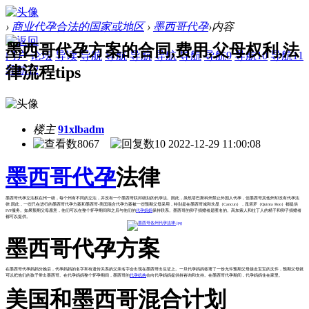
›
商业代孕合法的国家或地区
›
墨西哥代孕
›
内容
墨西哥代孕方案的合同,费用,父母权利,法
门户
论坛
导读
导航
导航
导航
导航
导航
导航9
导航10
导航11
律流程tips
导航12
楼主
91xlbadm
8067
10
2022-12-29 11:00:08
墨西哥代孕
法律
墨西哥代孕立法权在州一级，每个州有不同的立法，并没有一个墨西哥联邦级别的代孕法。因此，虽然塔巴斯科州禁止外国人代孕，但墨西哥其他州却没有代孕法
律.因此，一些只在进行的墨西哥代孕方案和墨西哥-美国混合代孕方案被一些预期父母采用，特别是在墨西哥城和坎昆（Cancun），昆塔罗（Quinta Roo）都提供
IVF服务。如果预期父母愿意，他们可以在整个怀孕期间和之后与他们的
代孕妈妈
保持联系。墨西哥的卵子捐赠者是匿名的。高加索人和拉丁人的精子和卵子捐赠者
都可以提供。
墨西哥代孕方案
在墨西哥代孕妈妈分娩后，代孕妈妈的名字和有遗传关系的父亲名字会出现在墨西哥出生证上。一旦代孕妈妈签署了一份允许预期父母接走宝宝的文件，预期父母就
可以把他们的孩子带出墨西哥。在代孕妈妈整个怀孕期间，墨西哥的
代孕机构
会向代孕妈妈提供持咨询和支持。在墨西哥代孕期间，代孕妈妈住在家里。
美国和墨西哥混合计划