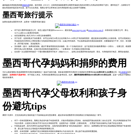
越来越多的美国机构招募
美国代孕
妈妈。体外受精（IVF-ET）过程和胚胎移植通常在墨西哥城或坎昆的试管婴儿代孕诊所的帮助下进行。通常情况下，法律部分可
能在美国加利福尼亚州完成。孩子出生在美国。预期父母可以带来自己的代孕妈妈和/或认识的卵子捐赠者。
墨西哥旅行提示
如果你选择去墨西哥代孕，这里有一些墨西哥旅行建议
对于进入墨西哥的航空公司，有些人建议不要选择Aeromexico，建议选择
www.interjet.com
或
www.volaris.com.If
，你喜欢较大的航空公司，那么
AirTrans或United是更好的选择。
你应该预算每人每天大约15-20美元的食物费用。
关于住宿，这真的取决于你的要求。你可以从每天20美元左右到每天45-120美元不等的旅馆酒店，建议提前在旅游网站上比较价格。也可以找旅游公
司或者你的代孕经纪人帮助你预订当地酒店和制定旅行计划，以减少时间成本。可以选择低成本的酒店或者旅馆，但要确保地方干净，安全，有无菌
水（用于配方奶粉、清洗奶瓶等）。
洗衣服务（提示：如果你想省钱，建议不要使用酒店的洗衣服务。找一个当地的洗衣店，这只是酒店洗衣服务费用的一小部分）。但要注意，根据墨
西哥当地人的行事风格，在他们告诉你取回衣服的时间上，一定要多加一天才能真正的取回衣服。
在你第一次去墨西哥时购买一个预付费的墨西哥手机卡（例如Telcel）。这将让你在墨西哥给你的诊所、医生、代孕妈妈等打电话，费用会低很多。
墨西哥代孕妈妈和捐卵的费用
为什么很多预期父母选择墨西哥代孕的关键原因之一是由于成本问题。很多提供墨西哥代孕的中介机构的代孕费用在
60,000美元至70,000美元
之间。但
91喜来宝
站长
提醒你，
这类报价只是参考价
。对于很多人来说，代孕的实际费用往往比参考价高。此外，
墨西哥捐卵的费用在
8000美元和10000美元
之间
，这进一步取决于预期父
母的具体要求。
墨西哥代孕父母权利和孩子身
份避坑tips
摩西个代孕中，宝宝的身份和父母权利是个不留神就会掉坑里的事情，建议所有考虑墨西哥代孕的网友们仔细的阅读这一章节。
对于一些有些国家来说，预期父亲必须与孩子有遗传联系，才能办理该国的公民身份。你的祖国可能会签发第二份出生证明，并以代孕妈妈的名字作
为合法母亲，以遗传父亲的名字作为合法父亲签发护照。这是因为在一些国家（主要在欧洲），生育孩子的妇女被承认为孩子的合法母亲。
中国也是这样，因为代孕而引起的监护权纠纷，法院判的原则通常是“谁生的就是谁的”。换言之，如果预期父母中的父亲如果能证明和孩子有遗传联
系，那么孩子的合法父母就是代孕妈妈和预期父亲。
然而，在有些国家，如果孩子的父亲根据其本国的法律被承认为合法的父亲，那么孩子就会获得双重国籍。
此外，还将颁发分娩证明文件，说明代孕妈妈的姓名、婴儿姓名和爸爸的姓名。