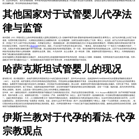
同，以及代孕合同。 西方文明的发展、科学技术的进步和妇女解放的进程都促进了对克服不育症新方法的探索。这包括从遗传父母那里获得遗传物质并将其植入自
然生物孵化器，即代孕母亲的身体的可能性。
其他国家对于试管婴儿代孕法
律与监管
体外受精（IVF）和现代意义上的代孕母亲的奠基人是两位英国研究人员--生物科学家罗伯特-爱德华兹和妇科医生帕特里克-斯蒂芬[2]。由于在代孕问题上出现了许多
道德、伦理和宗教方面的争议，大多数发达国家的立法都限制代孕。在大多数国家，法律完全或部分地禁止了代孕。事实上，在法国，由于认为代孕与收养法相冲
突，并违反了关于人体不可转让性的规定，代孕被完全禁止"。根据德国法律，进行受精卵转移的卫生工作者必须受到刑事处罚，而预期父母和代孕母亲则只限于受
到当局的正式警告。许多州只禁止
商业代孕
合同/协议。因此，不允许基于代孕合同/协议进行诉讼。一般来说，现代生殖技术是一个“有好几个未知数的方程式”。一
方面，生殖技术使我们能够克服不孕不育的问题，所以忽视生殖技术的利用是荒谬的。另一方面，现代生物医学技术的发展如此之快，以至于社会没有时间去思考这
种技术的发展会导致什么样的精神、道德和社会后果。因此，今天的代孕，在公众看来，是一种法律、宗教、道德和伦理方面的纠结[2]。事实上，代孕妈妈的做法
带来了难以解决的道德和法律问题。
在有关健康和人类道德问题的立法规定中，具有决定性意义的是国家对新的科学技术的态度，特别是人工授精、胚胎移植、代孕和其他方法及生殖技术问题。代孕--
是解决不孕不育问题的方法之一。有些家庭的成员不想因不孕不育而分离，并有抚养和教育孩子的目标。
哈萨克斯坦试管婴儿的现况
据专家介绍，统计数据显示，在哈萨克斯坦共和国有高达15%的已婚夫妇没有孩子，其中约30%的夫妇，也就是每年约7000到8000对夫妇需要使用辅助生殖技术
（ART）。在这方面，哈萨克斯坦人民对代孕母亲的态度是宽容的。尽管这种社会现象的数量并不算多，但有必要改进对代孕合同/协议所产生的社会关系的民事法
律规定。如果医学方面的问题已经在技术上得到解决，并且现在可以很容易地解决，那么法律、道德和伦理方面的问题仍然是难以克服的。代孕引发了争议、丑闻和
前所未有的诉讼和审判。除了对知识、实验和创造的纯科学渴求，在任何时候都不可避免地导致社会和宗教的谴责。还有一个问题：钱的问题，因为代孕非常昂贵。
再加上保密性、复杂性，以及其他一系列法律和公正的人对代孕看法上细微的差别。
近年来，ART（辅助生殖技术）的发展和利用胚胎干细胞治疗几种疾病的首次尝试，开始引起某些生物伦理问题。N.A. Kayupova教授的文章《妇产科和围产科的新
技术。现实与机遇（人文、道德和法律方面）"一文发表在《产科、妇科和围产科》杂志上，是关于现代医学（包括辅助生殖）中生物伦理问题的首批重要出版物之
一。这篇文章的作者指出：今天，人工授精试管婴儿与一项有利可图的活动有关。道德原则往往与商业利益发生冲突[2]。社会对代孕的态度有很大的不同。人们可
以接受或否认，甚至宣布代孕是 "生殖商业 "的表现。但是，还有什么比不孕不育夫妇（客户）的态度更重要吗？事实上，想象一下父亲和母亲（未来的父母），他
们现在有机会实现以前无法实现的做母亲和做父亲的喜悦。最后，代孕母亲通常来自一个有自己孩子但缺乏物质财富的大家庭。她有机会获得良好的经济回报，这将
有助于改善她家庭的经济状况。
伊斯兰教对于代孕的看法-代孕
宗教观点