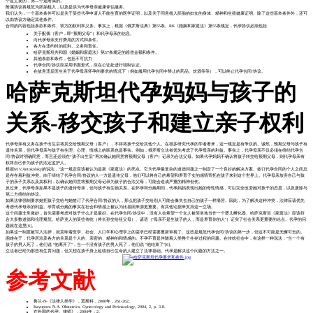
个是主要的，第二个是附属的。
附属协议将规范为胚胎植入，以及提供为代孕母亲健康评估服务。
我们认为，一个基本条件可以是关于某些代孕申请人不能生育的医学证明，以及关于同意植入胚胎的妇女的身体、精神和生殖健康证明。除了这些基本条件外，还可
以由协议方确定其他条件。
合同的内容包括条款和条件、双方的权利和义务。事实上，根据《俄罗斯法典》第55条。RK《婚姻和家庭法》第55条规定，代孕协议必须包括
关于配偶（客户，即“预期父母”）和代孕母亲的信息。
向代孕母亲支付费用的方式和条件。
各方在违约时的权利、义务和责任。
哈萨克斯坦共和国《婚姻和家庭法》第57条规定的赔偿金额和条件。
其他条款和条件，包括不可抗力
代孕合同/协议应采用书面形式，应在公证处进行强制认证。
在故意违反医生关于代孕母亲怀孕的要求的情况下（例如服用代孕合同中禁止的药品、饮酒等等），可以终止代孕合同/协议。
哈萨克斯坦代孕妈妈与孩子的
关系-移交孩子和建立亲子权利
代孕母亲有义务在孩子出生后将其交给预期父母（客户），不得将孩子交给其他个人。在很多研究代孕的学者看来，这一规定是有争议的。诚然，预期父母与孩子有
遗传关系，但代孕母亲与孩子有生理、心理、情感上的联系也是事实。例如，俄罗斯立法者优先考虑了代孕母亲的利益。事实上，代孕母亲不仅必须在缔结代孕合
同/协议时明确同意，而且还必须在“孩子出生后”再次确认她同意将预期父母（客户）记录为合法父母。如果代孕妈妈不确认将孩子转交给预期父母，则代孕母亲有
权将自己作为孩子的法定监护人。
根据M.V.Antokolsky的说法，"这一规定应该被认为是新《家庭法》的亮点。它为代孕最复杂的道德问题之一制定了一个良好的解决方案。签订代孕合同的个人之间总
是存在着利益冲突。由于缔结了代孕合同/协议的人一方是遗传父母，他们可以将自己的希望和养育子女的感情寄托在孩子来到这个世界上。代孕母亲放弃自己与孩
子的亲子关系以及其权利，以确认她同意将预期父母记录为孩子的合法父母，可能会造成严重的精神创伤。
反过来，代孕母亲如果不是孩子的遗传母亲，但与孩子有生物关系。在怀孕和分娩期间，代孕妈妈表现出她的母性情感，可以完全改变她对孩子的态度，以及废除与
第二方缔结的协议。
如果法律强制要求她把孩子交给与她签订了代孕合同/协议的人，那么把孩子交给别人可能会像失去自己的孩子一样痛苦。因此，为了解决这种冲突，法律应该优先
考虑代孕母亲的利益。孕育或分娩的事实在社会和情感上被认为比基因来源更重要。有其他论据来支持这一立场。
这个问题非常微妙，首先需要考虑对孩子什么才是最好。在代孕合同/协议中，没有人会希望一个女人被简单地当作一个婴儿孵化器。哈萨克斯坦《家庭法》应该符
合大多数道德和伦理规范。哈萨克人的某些传统（将长孙交给祖父母）、谚语（"母亲不是生孩子的人，而是养育你的人"）证实了社会关系更重要的论点。代孕的问
题就在这里[6]。
如果这一制度被写入法律，就意味着医学、社会、人口学和心理学上的需求已经需要重新审视了。这些是规范代孕合同/协议的第一步，但这不可能是无懈可击的。
困难在于，代孕所涉及各方的关系是个人的、亲密的、精神的和情感的。不孕不育是伴随着人类整个生存过程的问题。在传统社会中，有这样一种说法："当一个有
孩子的男人死了，他们说 "他离开了"，当一个没有孩子的男人死了，他们说 "他结束了"[6]。
立法者已经为那些有生育问题，但又想在孩子身上延续自己生命的人建立了法律基础。代孕是解决这个问题的方法之一。
参考文献
鲁兰-N-《法律人类学》，莫斯科，2000年，261-262。
Kayupova N.A. Obstetrics, Gynecology and Perinatology, 2004, 2, p. 3-8.
在外国的代孕。律师》，2004年，2。