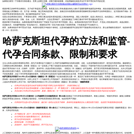
如果我们研究一下宗教对代孕的看法，世界上的两大宗教，伊斯兰教和基督教，对使用辅助生殖技术治疗不孕不育症有不同的态度。
根据伊斯兰的神学和法律推论，无子或不孕是真主的考验。敬畏真主的人和有虔诚信仰的人倾向于温顺和谦卑地接受这种考验，相信全能的真主的恩典和恩惠，他掌
管着远超人类理解的一切。无子是一种考验，随之而来的是安慰。因此，造物主应许的恩惠应该给那些能够经受住考验而不沮丧和绝望的人。这方面的例子例如：亚
伯拉罕和圣母玛利亚的父母，他们被神祝福并有了后代。
但真主安拉希望你们轻松，不希望你们受苦。伊斯兰教法的基本原则是满足人类的各种利益，满足人类的需求，促进人类的生活。在此基础上，伊斯兰教法旨在确保
保护人类的基本价值：宗教、生命、心灵、荣誉和尊严，以及生育和财产。这些准则规定了伊斯兰教对不孕不育问题的处理方法。
根据伊斯兰学者的观点，如果彻底的医学检查发现了可恢复/可治疗的不孕不育原因，那么，使用各种形式的不孕不育治疗，不违反人类的原始本性，就是必要的，
应该被允许。先知穆罕默德说 "安拉的奴仆们，请接受治疗吧！安拉为他们创造了疾病和药物。只有衰老是不可治愈的"[3]。
然而，如果传统的不孕不育治疗无效，考虑到夫妻双方年龄的个体特征，以及有权威的医学证据证明不可能使用任何其他方法，那么使用辅助生殖技术，包括体外受
精（IVF）是允许的。
哈萨克斯坦代孕的立法和监管-
代孕合同条款、限制和要求
立法上的承认是相当客观和合理的，因为只有遇到这个问题的个人才能可信地解释他们的真实感受、动机、以及使用辅助生殖技术，甚至是代孕的理由。确保规范人
工授精的法律后果的规则，意味着《家庭法》在一定程度上干预了创造新生命的自然功能。但是，《家庭法》不能对孩子的出生法律问题无动于衷，这些孩子的出生
是由于医学的各个分支（生物学、生理学、遗传学等）的进步而得以实现的。《家庭法》和《婚姻法》的可选择性，基于双方同意和情感联系的存在，允许公民选择
最合适的生殖行为模式。在现代现实中，代孕是实现没有自然生殖能力的妇女和男性拥有自己孩子---这一最自然愿望的最可行的方法之一。大量无子女的夫妇有生孩
子的自然愿望，决定了对代孕母亲服务的需求。代孕这种方法的目的只是部分解决由社会灾难、环境恶化和其他不利因素造成的不孕不育问题。
哈萨克斯坦共和国于2011年12月26日颁布的《婚姻法》和《家庭法》
与以前的规范性法案一样，预见到了签署代孕协议的可能性。代孕是一种辅助生殖技术，其实施
意味着一名妇女自愿同意怀孕，以怀上并生下一个与她生理上不同的孩子，然后将其交给其他个人，即遗传父母进行养育。他们将被视为孩子的合法父母，尽管事实
上是由代孕母亲怀上并生下的。哈萨克斯坦共和国2011年12月26日颁布的《婚姻法》第54条规定："
婚姻和家庭
"。
代孕合同/协议应是符合哈萨克斯坦共和国“民事立法的书面形式”，并须经强制公证。
签署代孕合同/协议意味着配偶（订购代孕服务的一方，即“预期父母”）对通过辅助生殖技术出生的孩子承担父母的权利和责任
并且在签订代孕合同/协议的同时，配偶（预期父母）与一个医疗组织签订合同，该医疗组织将应用辅助生殖技术提供适当的服务"。
哈萨克斯坦共和国2009年9月18日颁布的《人民健康和卫生保健系统法》第100条
直接规定了对代孕母亲的照顾条件。根据上述条款，"根据代孕母亲（被植入捐赠者
胚胎后孕育胎儿的妇女）和预期父母的协议，代孕母亲意味着生育和分娩，包括承受早产风险"。
代孕母亲可以是20至35岁的妇女，她们有一份经认证的关于精神、身体和生殖健康状况令人满意的医疗报告，包括医疗和基因测试的结果。
哈萨克斯坦共和国2011年12月26日颁布的《婚姻和家庭法》第55条
规定了代孕协议的内容。事实上，根据2011年12月26日的哈萨克斯坦共和国《婚姻和家庭法》第55
条，代孕合同应包括。
关于预期父母（客户）和代孕母亲的身份信息。
向代孕母亲支付服务费用的方式、要求和条件。
双方在违约时的权利、义务和责任。
赔偿的金额、方式和程序。
其他条件，包括不可克服的情况，即不可抗力[4]。
人工授精的方法有很多，每种方法都有特定的医学、心理学以及道德和伦理学的观点。在某些情况下，人们选择一种与预期父母双方都有遗传关系的方式。在有的情