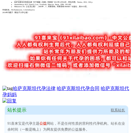
哈萨克斯坦共和国法典 "关于婚姻（结婚）和家庭 "2011年12月26日，阿拉木图。Norma, 2012, 104 р.
Antokolskaya M.V. Family Law, Textbook, Moscow: Yurist, 1996, 195-200
Mukanova Zh. 公证员公报》，2005年，5，阿斯塔纳。阿斯塔纳-SMART "出版社，第29-35页。
作者姓名。M.Zhaskaiуrat, I.Zalimbaуeva
2014年刊载于《喀拉干大学公报》
哈萨克斯坦代孕法律
哈萨克斯坦代孕合同
哈萨克斯坦代
孕妈妈
站长提示
联系站长
91喜来宝是代孕主题
公益
网站，不是任何性质的营利性代孕机构。站长在业
余时间（一般是晚上）为网友提供免费的公益服务。