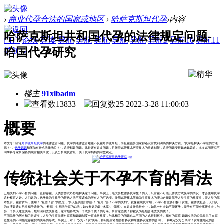
›
商业代孕合法的国家或地区
›
哈萨克斯坦代孕
›
内容
哈萨克斯坦共和国代孕的法律规定问题-
门户
论坛
导读
导航
导航
导航
导航
导航
导航9
导航10
导航11
哈国代孕研究
导航12
楼主
91xlbadm
13833
25
2022-3-28 11:00:03
概要
本文专门讨论
哈萨克斯坦代孕
的法律监管问题。代孕的法律监管难题不仅在哈萨克斯坦，而且在很多国家都还没有找到明确的解决方案。"代孕是解决不孕症的方法
吗？"，"
代孕妈妈
和胚胎有什么法律地位？"，这些都是问题。此外还有许多问题，且随着试管婴儿医疗技术的快速创新，这些问题变得越来越紧迫。本文试图研究不
同学科专家所编纂的现有相关研究，以及分析现代背景下关于代孕妈妈的宗教观点。
传统社会关于不孕不育的看法
已婚夫妇不孕不育的问题一直都存在。人类曾尝试巧妙地解决这个问题。事实上，绝大多数需要代孕生子的人，只有在不可能以传统方式受孕的情况下才会使用代孕
这种权宜之计。人们认为，代孕作为生孩子的替代方法不应该成为所有人的可选项。使用试管婴儿等辅助生殖技术的理由必须是基于人类生殖的重要性，即人类的基
本繁衍。在古罗马，使用了 "租借子宫 "的概念，"男人提供他们的妻子 "租给 "妻子不孕的夫妇"。就像在现代时期，不孕不育主要归咎于女性。在传统社会，人们认
为血液是通过男性精子遗传的。"根据中世纪法学家的说法，妇女被认为是 "水库"、"花瓶"。在许多传统社会中，如果一对夫妇不能怀孕，妻子有可能会离开丈夫，与
另一个男人建立关系，然后回到丈夫身边，这时她将成为一个或多个孩子的母亲。所有这些孩子都被认为是她合法丈夫的孩子。
不同民族的历史和习俗证实，人类的生殖健康对家庭和婚姻制度一直非常重要，与此相关的问题也以不同的方式得到解决。现有的家庭-婚姻立法为公民提供了在家
庭生活的不同领域存在契约关系的形式。事实上，对于 "父母-子女"关系，特别是有诸如养育协议和居住协议这样的合同，一种规定父母分离时子女居住地点的合