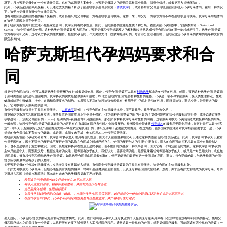
况下，只与预期父母中的一个有遗传关系。也有的试管婴儿案例中，与预期父母双方的密切关系被完全排除（供卵也供精，或者第三方捐赠胚胎）。
此外，代孕所必须的体外受精，可以通过丈夫的精子和孩子的生物学亲生母亲实施（
传统代孕
），或者将带有父母遗传物质的胚胎植入代孕母亲体内。在后一种情况
下，孩子与父母是有遗传学血缘关系的。
也有可能胚胎是由捐赠者的精子受精的，或者胚胎只与父母中的一方有生物学遗传联系。这样一来，与父母一方或双方就不存在生物学遗传关系。代孕母亲与她体内
的孩子在基因上是完全无关。
由于哈萨克斯坦共和国立法不包括家庭合同，代孕应具有民事性质。因此，合同服务的主题是生孩子和分娩。在国外的代孕实践中，"妊娠携带者（Gestational
Carrier）"这个词被经常使用。这种代孕合同/协议是双方同意的，预期父母和代孕妈妈双方的权利和义务从达成代孕合同/协议的那一刻起就产生了。代孕合同/协议
双方有权利和义务，这与双方协议的性质相符。根据代孕合同，作为奖励支付一些费用是许可的。尽管部分立法者指出，合同应规定代孕母亲的费用的顺序和支付的
限定条件[5]。
哈萨克斯坦代孕妈妈要求和合
同
根据代孕合同/协议，也可以规定代孕补偿报酬的支付或者提供物质。因此，代孕合同/协议可以具有
利他代孕
和非利他代孕的性质。然而，要把这种代孕合同.协议归
于某种类型的合同是相当困难的。代孕协议的实质是提供服务和援助，即订立合同的"原因"是养育和生育的服务。代孕是一项不寻常的服务，受人类生理特点、生殖
健康或缺乏生殖健康、社会、道德和伦理要求的制约。如果说古罗马的这种协议曾经具有 "租用子宫 "的临时协议的性质，即租赁协议，那么今天，带着很大的疑
问，它可以被归入服务提供合同。
有偿代孕服务协议是为了提供有偿服务。（
91喜来宝
站长注：代孕合同的主体是服务本身，而不是孩子。孩子不能用来交易）。
根据哈萨克斯坦共和国的民事立法，服务提供合同在性质上完全是无偿的。订立这种合同/协议的目的不是为了提供强制性的我代孕服务获得补偿（或者说通过服务
获取盈利）。预期父母的目的（causa）是明确的--获得生育和分娩的服务。那么如何解释代孕母亲对生育的同意，这项服务可以为代孕妈妈造成积极和消极的后果。
一般来说，这种代孕合同/协议的具体条款的内容只有在有极端的医疗条件时才会涉及履约。欧洲委员会禁止将
代孕机构
的服务用于商业用途，任何付款可以是“纯客
观”（即只可以报销实际已经产生的费用支出---91喜来宝站长注）的，并只允许用于必要的支出费用。在这方面，很多国家的立法者对代孕妈妈的要求之一是，代孕
妈妈的角色必须由不育妇女的姐妹、或近亲、或朋友来完成---例如印度2019年代孕监管法案。
在哈萨克斯坦的代孕研究者看来，代孕合同/协议也可能具有信托性质，因为个人的信任和信心可以通过这种类型的合同/协议所确定。此外，代孕合同/协议可以被看
作是无因性的，因为不适当的履行或不履行合同的风险在合同成立时就已经存在。合同的履行与人的生理/心理有关，而人的心理可能并不总是在完全自我控制之
下，也不总是取决于意志和意识。因此，虽然这种协议在性质上是民事的，但不能归结为任何一种民事合同，因为它有一个特定的合同对象。这种代孕合同/协议的
主体只能是个人，而预期父母，根据立法者的说法，是希望有孩子的人。我们认为，需要澄清的是，是否意味着任何希望有孩子的人，或只是一对已婚夫妇，或也包
括同居者，都有权代孕和缔结代孕合同/协议。如果代孕合同是由同居者签署的，但不确定他们是否有进一步同居的意图。那么，符合逻辑的是，与代孕母亲的合同/
协议应该由最希望有孩子的人签署。
关于预期父母的任何其他法律要求，立法者并没有将其纳入规范。有偿商业代孕服务协议是为了提供有偿服务。这类合同的主体是服务本身。
一个妇女可以成为代孕母亲，但她必须提供有关她的身体、精神和生殖健康的全部信息，以及医疗和基因测试的结果。然而，并非所有妇女都能成为代孕母亲。哈萨
克斯坦共和国《婚姻与家庭法》第56条对未来的代孕母亲提出了严格要求。
希望成为代孕母亲的妇女必须年龄在20至35岁之间。
有令人满意的身体、精神和生殖健康，并由相关医疗机构证明。
自己的身体健康，生理指标正常
如果代孕妈妈已经正式结婚（婚姻），在缔结代孕合同/协议期间，她必须提交一份由公证员认证的她丈夫的书面同意书。
根据代孕合同/协议，代孕母亲必须定期接受生育医生的监测，并严格遵守医疗建议
毫无疑问，代孕合同/协议的特点是有特定的主体构成。此外，医疗机构或从事私人医疗执业的个人提供医疗服务具体有什么法律地位没有得到准确的界定。预期父
母和医疗机构之间必须有一个协议，以执行所有必要的试管婴儿人工授精医疗程序。通常这是一份单独的合同，规定提供医疗服务。可能应该有两个单独的协议：一