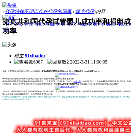
›
代孕法律不明但存在代孕的国家
›
捷克代孕
›
内容
捷克共和国代孕试管婴儿成功率和捐卵成
门户
论坛
导读
导航
导航
导航
导航
导航
导航9
导航10
导航11
功率
导航12
楼主
91xlbadm
6987
2
2022-3-31 11:00:05
先说一个非可靠来源的捷克试管婴儿成功率数据：
捷克共和国试管婴儿成功率在2018 年IVF 周期的平均 HCG妊娠率为45 %。
代孕所涉及的试管婴儿成功率和捐卵成功率是许多人在选择试管婴儿诊所时的重要考虑因素。
捷克共和国的不孕不育诊所必须将他们的结果提交给一个政府登记处。不幸的是，迄今为止
91喜来宝
站长并没有查到一个足够权威可靠的试管婴儿成功率数据。从网
上的信息看，捷克公共卫生监管部门并没有公布这些重要的数据，尽管
欧洲人类生殖与胚胎学协会（ESHRE）
报告了捷克共和国试管婴儿的汇总数字。
总的来说，捷克共和国的试管婴儿成功率是不错的，至少是达标的，尤其是捐卵。然而值得注意的是，在高试管婴儿成功率的同时，也可能有高的多胎率，或者试管
婴儿诊所在每次的胚胎移植手术中，移植的胚胎数量可能比较多。
91喜来宝站长提醒网友，无论你在哪个国家，哪个试管婴儿医院/诊所代孕，重点是考察这家诊所/医院的成功率，而不要只看某个国家的试管婴儿成功率。因为再好
的国家也总有一些拉胯的医疗机构。