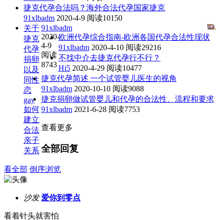
捷克代孕合法吗？海外合法代孕国家捷克
91xlbadm
2020-4-9
阅读10150
91xlbadm
关于
2020-
欧洲代孕综合指南-欧洲各国代孕合法性现状
捷克
4-9
91xlbadm
2020-4-10
阅读29216
代孕
阅读
不找中介去捷克代孕行不行？
捐卵
8743
Hi5
2020-4-29
阅读10477
以及
捷克代孕简述 一个试管婴儿医生的视角
同性
91xlbadm
2020-10-10
阅读9088
恋
捷克捐卵做试管婴儿和代孕的合法性、流程和要求
gay
如何
91xlbadm
2021-6-28
阅读7753
建立
查看更多
合法
亲子
全部回复
关系
看全部
倒序浏览
沙发
爱你到零点
看着针头就害怕