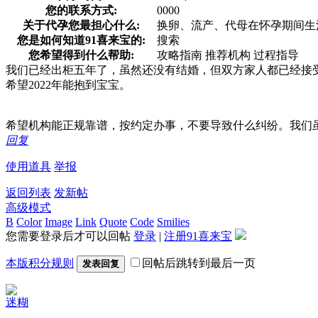
您的联系方式:
0000
关于代孕您最担心什么:
换卵、流产、代母在怀孕期间生
您是如何知道91喜来宝的:
搜索
您希望得到什么帮助:
攻略指南 推荐机构 过程指导
我们已经出柜五年了，虽然还没有结婚，但双方家人都已经接
希望2022年能抱到宝宝。
希望机构能正规靠谱，按约定办事，不要导致什么纠纷。我们
回复
使用道具
举报
返回列表
发新帖
高级模式
B
Color
Image
Link
Quote
Code
Smilies
您需要登录后才可以回帖
登录
|
注册91喜来宝
本版积分规则
回帖后跳转到最后一页
发表回复
迷糊