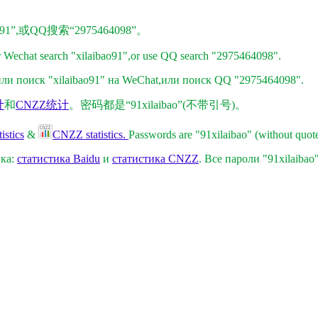
1”,或QQ搜索“2975464098”。
r Wechat search "xilaibao91",or use QQ search "2975464098".
и поиск "xilaibao91" на WeChat,
или поиск QQ "2975464098"
.
计
和
CNZZ统计
。密码都是“91xilaibao”(不带引号)。
istics
&
CNZZ statistics.
Passwords are "91xilaibao" (without quote
ика:
статистика Baidu
и
статистика CNZZ
. Все пароли "91xilaibao