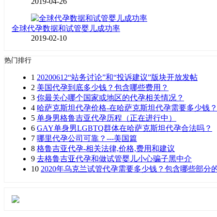
2019-04-26
全球代孕数据和试管婴儿成功率
2019-02-10
热门排行
1
20200612“站务讨论”和“投诉建议”版块开放发帖
2
美国代孕到底多少钱？包含哪些费用？
3
你最关心哪个国家或地区的代孕相关情况？
4
哈萨克斯坦代孕价格-在哈萨克斯坦代孕需要多少钱
5
单身男格鲁吉亚代孕历程（正在进行中）
6
GAY单身男LGBTQ群体在哈萨克斯坦代孕合法吗？
7
哪里代孕公司可靠？---美国篇
8
格鲁吉亚代孕-相关法律,价格,费用和建议
9
去格鲁吉亚代孕和做试管婴儿小心骗子黑中介
10
2020年乌克兰试管代孕需要多少钱？包含哪些部分