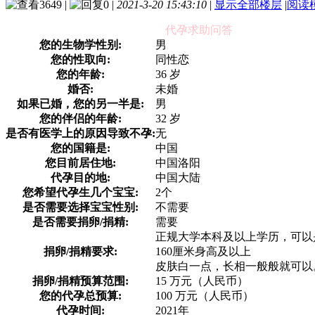
3649
|
0
|
2021-3-20 15:43:10
|
显示全部楼层
|
阅读
代孕求助问答
您的生物学性别:
男
您的性取向:
同性恋
您的年龄:
36 岁
婚否:
未婚
如果已婚，您的另一半是:
男
您的伴侣的年龄:
32 岁
是否有医学上的原因导致不孕:
无
您的国籍是:
中国
您目前居住地:
中国洛阳
代孕目的地:
中国大陆
您希望代孕生几个宝宝:
2个
是否需要选择宝宝性别:
不需要
是否需要捐卵/捐精:
需要
正规大学本科及以上学历，可以
捐卵/捐精要求:
160厘米身高及以上
皮肤白一点，长相一般般就可以
捐卵/捐精预算范围:
15 万元（人民币）
您的代孕总预算:
100 万元（人民币）
代孕时间:
2021年