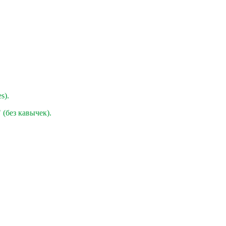
s).
" (без кавычек).