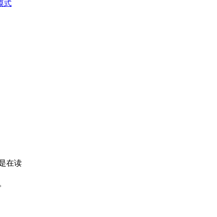
模式
是在读
。