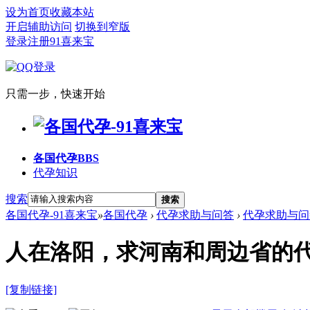
设为首页
收藏本站
开启辅助访问
切换到窄版
登录
注册91喜来宝
只需一步，快速开始
各国代孕
BBS
代孕知识
搜索
搜索
各国代孕-91喜来宝
»
各国代孕
›
代孕求助与问答
›
代孕求助与问
人在洛阳，求河南和周边省的
[复制链接]