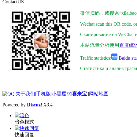
ContactUS
微信扫码，或搜索“xilaibao9
Wechat scan this QR code, o
Сканирование на WeChat ил
本站流量分析使用
百度统
Traffic statistics:
Baidu stat
Статистика и анализ траф
|
关于我们
|
手机版
|
小黑屋
|
91喜来宝
|
网站地图
Powered by
Discuz!
X3.4
暗色模式
快速回复