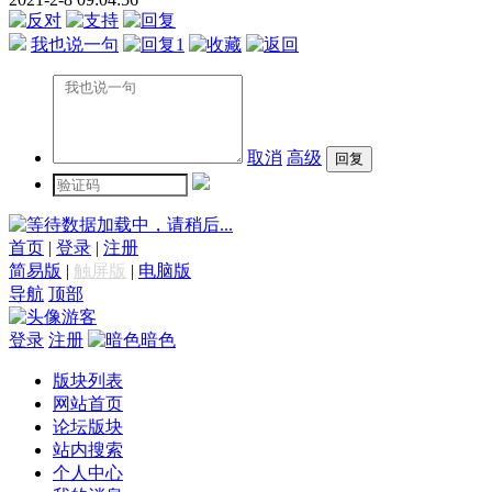
我也说一句
1
取消
高级
数据加载中，请稍后...
首页
|
登录
|
注册
简易版
|
触屏版
|
电脑版
导航
顶部
游客
登录
注册
暗色
版块列表
网站首页
论坛版块
站内搜索
个人中心