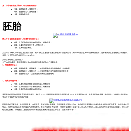
第二个字母代表胎儿部分，即内细胞团分级：
A级，细胞数目多，排列紧密；
B级，细胞数目少，排列松散；
C级，细胞数目很少。
胚胎
第三个字母代表胎盘部分，即滋养层细胞分级：
A级，上皮细胞层由较多的细胞组成，结构致密；
B级，上皮细胞层细胞不多，结构松散；
C级，上皮细胞层稀疏。
后面两个字母只对于3级以上的囊胚有效，因为3级以上才能够明显区分胎儿和胎盘的区域。所以3AB囊胚是属于3级的优质囊胚，这样的囊胚宝宝移植成功率就会比
较高，试管婴儿差不多能达到60-70%左右。
大家需要特别注意的点是：
介于3-6期的囊胚，我们还需要对其内细胞团和滋养层细胞进行质量分级。
1、内细胞团分级：
A级：细胞数目多，排列紧密；上皮细胞层由较多的细胞组成，结构致密
B级：细胞数目少，排列松散；上皮细胞层由不多的细胞组成,结构松散
C级：细胞数目很少；上皮细胞层由稀疏的细胞组成
2、滋养层细胞分级：
A级：上皮细胞层由较多的细胞组成，结构致密
B级：上皮细胞层由不多的细胞组成，结构松散
C级：上皮细胞层由稀疏的细胞组成
囊胚形成的时间与胚胎发育潜能密切相关，第6天（D6）扩张囊胚的着床潜力仅是第5天（D5）扩张囊胚的一半；滋养层细胞的质量（胎盘前体）对妊娠结局的影响
要大于扩张程度和内细胞团的质量。
胚胎存活的因素很多，包括胚胎质量，内膜厚度，母体激素水平等等，在胚胎努力发育的过程中，准妈妈们也要调整好自身的条件来迎接自己的宝宝，包括自身心理
状态，必胜的信念以及医生对母体内环境的调节。看了之后您是否有明白一些呢？如果您还是看不懂，那么也不要着急，放心的把您的胚胎交给承孕国际，肯定会对
他们细心照料，精确挑选，把您现有的最好的最优质的胚胎放进您的子宫里，让您早日“好孕”！​​​​