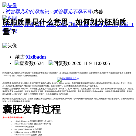
›
试管婴儿和代孕知识
›
试管婴儿不孕不育
›
内容
胚胎质量是什么意思，如何划分胚胎质
门户
论坛
导读
导航
导航
导航
导航
导航
导航9
导航10
导航11
量？
导航12
楼主
91xlbadm
6524
0
2020-11-9 11:00:05
对试管婴儿感兴趣的人经常会听到一个生殖医学专业名词-“胚胎质量”。那么什么是“胚胎质量”？胚胎质量等级如何划分？如果您即将开始您的试管婴儿-胚胎移植
（IVF-ET）治疗，希望本文能解开您的困惑。
根据世界卫生组织的数据，现如今全球不育症发病率约占育龄夫妇的比例为10％左右。不孕不育是影响家庭美满和社会和谐的全球性问题，而自从上世纪七十年代
后，IVF试管婴儿技术成为了解决这一巨大困境的重大契机。截止到2018年，公开的数据全球已出生400多万个试管婴儿。
试管婴儿在全球已经有四十多年，而试管婴儿技术进入中国也已经有二十几年了。在2012年以后，试管婴儿技术飞快发展，囊胚培养成功率较以前明显提高，囊胚是
受精卵发育第5-6的细胞团，根据大量临床数据表明，囊胚的移植成功率要远高于早期的胚胎。高质量的囊胚是试管成功的关键。当胚胎培养到到囊胚阶段，囊胚的
级别说明中，例如“3AB”，代表什么意思呢？让我们一起来看看囊胚级别的划分吧。
胚胎培育首先是胚胎发育过程，胚胎发育过程需要经过卵裂胚，桑葚胚和囊胚三个时期。每个时期的受精卵呈现出不同的细胞数量和囊胚形态结果。后面的囊胚分级
和这个过程是否顺利关系非常密切。
囊胚发育过程
第一个数字代表发育快慢：
1=Early blastocyst 早期囊胚(囊胚腔小于1/2大小）
2=Early blastocyst 囊胚（囊胚腔大于1/2大小）
3=Fullblastocyst完全囊胚
4=Expanded blastocyst 扩张的囊胚
5=Hatching blastocyst 孵化中囊胚
6=hatched blastocyst 完全孵化囊胚