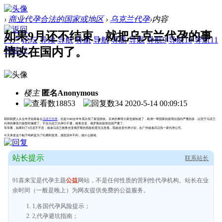
›
商业代孕合法的国家或地区
›
乌克兰代孕
›
内容
如果9月还不结束，就把乌克兰代孕的事
门户
论坛
导读
导航
导航
导航
导航
导航
导航9
导航10
导航11
情改在国内了。
导航12
楼主
匿名Anonymous
18853
34
2020-5-14 00:09:15
我和我爱人从去年开始筹备去
乌克兰代孕
，但是TMD去年年底出现了新冠肺炎。后来的事情大家也都知道了，欧洲一帮国家的疫情比国内严重的多，以至于乌克兰
代孕的事情只能暂时搁置了。不仅乌克兰代孕行不通，格鲁吉亚、俄罗斯的疫情也很严重了。
等等看，如果到了9月还不平息，或者乌克兰格鲁吉亚俄罗斯的危险程度无法忽视，我就改变代孕计划，在广州或者武汉找一家代孕公司。
今天来发这个帖子纯粹是为了吐槽和发泄。感觉流年不利，做什么都堵。
站长提示
联系站长
91喜来宝是代孕主题
公益
网站，不是任何性质的营利性代孕机构。站长在业
余时间（一般是晚上）为网友提供免费的公益服务。
1,各国代孕风险提示；
2,代孕避坑指南；