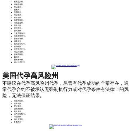
科罗拉多州，
弗洛里达州，
乔治亚州，
夏威夷，
伊利诺州，
堪萨斯州，
肯塔基州，
马赛诸塞州，
明尼苏达州，
马里兰州，
密苏里州，
蒙大拿州，
北卡罗莱纳州，
南卡罗莱纳州，
新墨西哥州，
俄亥俄州，
奥克拉荷马州，
奥勒冈州，
宾夕法尼亚州，
南达科塔州，
德克萨斯州，
犹他州，
威斯康辛州，
西维吉尼亚州
美国代孕高风险州
不建议在代孕高风险州代孕，尽管有代孕成功的个案存在，通
常代孕合约不被承认无强制执行力或对代孕条件有法律上的风
险，无法保证结果。
阿堪萨斯州，
爱荷华州，
爱达荷州，
密西西比州，
蒙大拿州，
内布拉斯加州，
田纳西州，
弗吉尼亚州，
怀俄明州