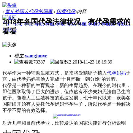
›
禁止外国人代孕的国家
›
印度代孕
›
内容
2018年各国代孕法律状况，有代孕需求的
门户
论坛
导读
导航
导航
导航
导航
导航
导航9
导航10
导航11
看看 ​
导航12
楼主
wangjunye
73387
2
2018-11-23 18:19:39
代孕作为一种辅助生殖方式，
是指将受精卵子植入
代孕妈妈
子
宫，
由代孕妈妈替他人完成
“十月怀胎一朝分娩”的过程。​
代孕是一种新的生育观念，新的生育趋势。在现今的时代里，
即使医学取得了巨大的进步，但依然有不少夫妇无法自己生育
孩子。随着人工生殖科技的迅速发展，七十年代以来，欧美各
国陆续开始有人委托代孕妈妈怀孕生子，所以代孕是一种解决
不孕不育的有效选择。
对近几年和目前代孕业，
比较发达的国家法律进行分析说明