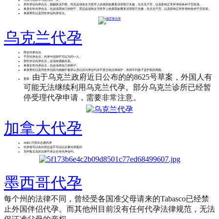
异性伴侣代孕合法，婚姻状况不限，而且必须有女方医学上的原因如重复试管医疗失败，先天无子宫，以及影响正常怀孕的各种子宫疾病。
单身女性代孕合法，但必须用自己的卵子，而且必须有女方医学上的原因如重复试管医疗失败，先天无子宫，以及影响正常怀孕的各种子宫疾病。
单身男性以及同性伴侣代孕非法。​
乌克兰代孕
商业代孕合法
子宫代孕合法，代孕与供卵不可以为同一人。
异性伴侣代孕合法，必须有婚姻关系。
单身女性代孕合法，但必须用自己的卵子。
单身男性以及同性伴侣因为婚姻不被承认所以其代孕合约并不受当地法律保护，有得不到孩子监护权的风险。
由于乌克兰政府近日公布的的8625号草案，外国人有
更新：
可能无法继续利用乌克兰代孕。部分乌克兰诊所已经暂
停受理代孕申请，需要非常注意。
加拿大代孕
AHRC只容许志愿代孕
代孕母可以有补偿但是不可以以从事代孕盈利
另外魁北克的法律不承认任何代孕合约。​
墨西哥代孕
每个州的法律不同，曾经受各国准父母请来的Tabasco已经禁
止外国伴侣代孕。而其他州目前没有任何代孕法律规范，无法