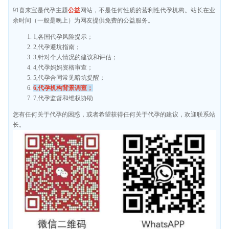
91喜来宝是代孕主题
公益
网站，不是任何性质的营利性代孕机构。站长在业
余时间（一般是晚上）为网友提供免费的公益服务。
1,各国代孕风险提示；
2,代孕避坑指南；
3,针对个人情况的建议和评估；
4,代孕妈妈资格审查；
5,代孕合同常见暗坑提醒；
6,代孕机构背景调查；
7,代孕监督和维权协助
您有任何关于代孕的困惑，或者希望获得任何关于代孕的建议，欢迎联系站
长。