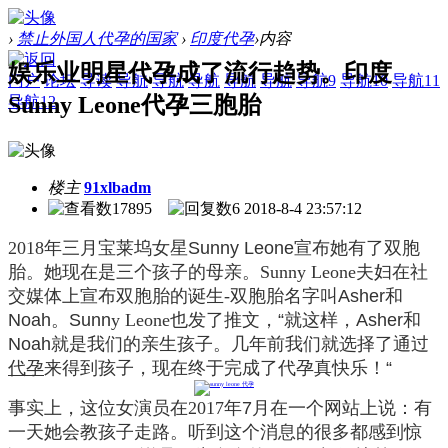
›
禁止外国人代孕的国家
›
印度代孕
›
内容
娱乐业明星代孕成了流行趋势。印度
门户
论坛
导读
导航
导航
导航
导航
导航
导航9
导航10
导航11
Sunny Leone代孕三胞胎
导航12
楼主
91xlbadm
17895
6
2018-8-4 23:57:12
2018
年三月
宝莱坞女
星
Sunny Leone
宣布
她有了
双胞
胎。
她现在是三个孩子的母亲。
Sunny Leone
夫妇在
社
交媒体
上
宣布双胞胎的诞生
-
双胞胎名字叫
Asher和
Noah。Sunn
y Leone
也发了推文，
“就这样，Asher和
Noah
就
是我们的亲生孩子。
几年
前我们
就
选择了
通过
代孕
来
得到孩子
，现在终于完成了
代孕
真快乐！“
事实上，这位女演员
在
2017
年
7月
在一个网站上说：
有
一天她
会教
孩子走路
。
听到这个消息的很多都感到惊