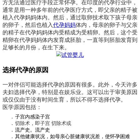
方无法通过医疗手段正常怀孕
。
在印度的代孕行业中，
通常是
用一种多年前的代孕医疗方式，即
父亲的精子被
植入代孕
妈妈
体内。然
后
，通过
取卵
技术
取下孩子母亲
的卵子，然后也植入
代孕妈妈
体内
，母亲的卵子与父亲
的精子
在代孕妈妈体内
受精
成为受精卵
。然后，
这个受
精卵在代孕妈妈体内发育成
胚胎
，
一直等到胚胎发育到
足够长的月份，在生下来
。
选择代孕的原因
一对
伴侣
可能选择代孕的原因有很多。此外，今天许多
夫妇选择
代孕
，特别是在娱乐业。这可以出于
审美
原因
或仅仅由于
没有
时间
生育，所以不得不选择代孕
。
医学原因包括：
子宫内感染子宫
切除术，即子宫
切除术或
流产史。流产史
其他健康状况，如母亲心脏健康状况差，使怀孕困难