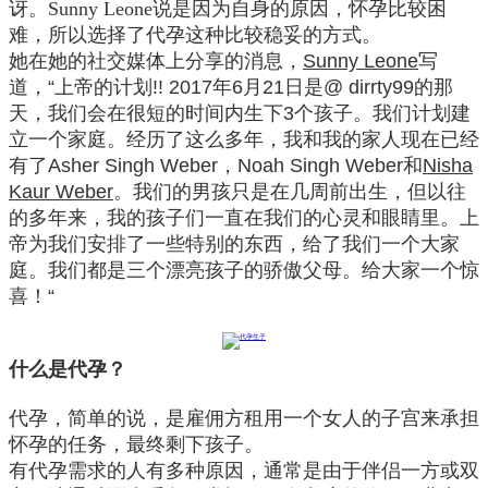
讶
。
Sunny Leone
说是因为自身的原因，怀孕比较困
难
，
所以选择了代孕这种比较稳妥的方式
。
她
在她
的社交媒体上分享
的消息
，
Sunny Leone
写
道，
“上帝的计划!! 2017年6月21日是@ dirrty99的那
天，我们会在很短的时间内生下3个孩子。我们计划建
立一个家庭
。
经历了这么多年
，我
和我的
家人现在已经
有
了
Asher Singh Weber，Noah Singh Weber和
Nisha
Kaur Weber
。我们的男孩
只是在
几周前出生，但
以往
的
多年来
，
我的孩子们
一直在我们的心灵和眼睛里。上
帝为我们
安排
了一些特别的东西，给了我们一个大家
庭。我们都是三个漂亮孩子的骄傲父母。给大家一个惊
喜！
“
什么是代孕？
代孕
，
简单
的说，
是
雇佣方
租用一个女人的子宫来
承担
怀孕的任务，最终剩下孩子
。
有代孕需求的人有
多种原因，通常是由于
伴侣一方
或
双