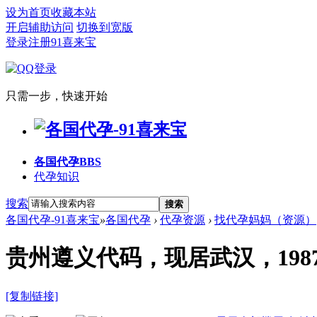
设为首页
收藏本站
开启辅助访问
切换到宽版
登录
注册91喜来宝
只需一步，快速开始
各国代孕
BBS
代孕知识
搜索
搜索
各国代孕-91喜来宝
»
各国代孕
›
代孕资源
›
找代孕妈妈（资源）
贵州遵义代码，现居武汉，198
[复制链接]