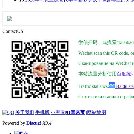
ContactUS
微信扫码，或搜索“xilaibao9
Wechat scan this QR code, o
Сканирование на WeChat ил
本站流量分析使用
百度统
Traffic statistics:
Baidu stat
Статистика и анализ траф
|
关于我们
|
手机版
|
小黑屋
|
91喜来宝
|
网站地图
Powered by
Discuz!
X3.4