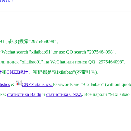
1”,或QQ搜索“2975464098”。
r Wechat search "xilaibao91",or use QQ search "2975464098".
и поиск "xilaibao91" на WeChat,
или поиск QQ "2975464098"
.
计
和
CNZZ统计
。密码都是“91xilaibao”(不带引号)。
istics
&
CNZZ statistics.
Passwords are "91xilaibao" (without quote
ика:
статистика Baidu
и
статистика CNZZ
. Все пароли "91xilaibao