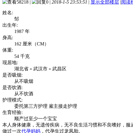
58218
|
0
|
2018-1-5 23:53:51
|
显示全部楼层
|
阅读
姓名:
邹
出生年:
1987 年
身高:
162 厘米（CM）
体重:
54 千克
现居地:
湖北省 » 武汉市 » 武昌区
是否吸烟:
从不吸烟
是否饮酒:
从不饮酒
护理模式:
委托第三方护理 雇主接走护理
生育经验:
顺产过至少一个宝宝
本人身体健康，无遗传疾病，无不良生活习惯和不良嗜好，服
做过一次
代孕妈妈
，代孕生过龙凤胎。