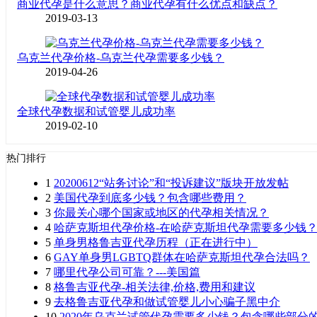
商业代孕是什么意思？商业代孕有什么优点和缺点？
2019-03-13
乌克兰代孕价格-乌克兰代孕需要多少钱？
2019-04-26
全球代孕数据和试管婴儿成功率
2019-02-10
热门排行
1
20200612“站务讨论”和“投诉建议”版块开放发帖
2
美国代孕到底多少钱？包含哪些费用？
3
你最关心哪个国家或地区的代孕相关情况？
4
哈萨克斯坦代孕价格-在哈萨克斯坦代孕需要多少钱
5
单身男格鲁吉亚代孕历程（正在进行中）
6
GAY单身男LGBTQ群体在哈萨克斯坦代孕合法吗？
7
哪里代孕公司可靠？---美国篇
8
格鲁吉亚代孕-相关法律,价格,费用和建议
9
去格鲁吉亚代孕和做试管婴儿小心骗子黑中介
10
2020年乌克兰试管代孕需要多少钱？包含哪些部分