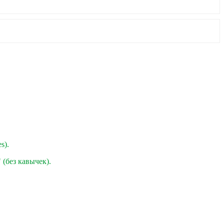
s).
" (без кавычек).