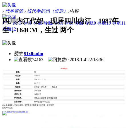
›
代孕资源
›
找代孕妈妈（资源）
›
内容
四川内江代妈，现居四川内江，1987年
门户
论坛
导读
导航
导航
导航
导航
导航
导航9
导航10
导航11
生，164CM，生过 两个
导航12
楼主
91xlbadm
74163
0
2018-1-4 22:18:36
代孕妈妈
姓名:
韩
出生年:
1987
年
身高:
164
厘米（CM）
体重:
56
千克
现居地:
四川省 » 内江市 » 威远县
是否吸烟:
从不吸烟
是否饮酒:
从不饮酒
护理模式:
委托第三方护理 雇主接走护理
生育经验:
顺产过至少一个宝宝
本人身体健康，无遗传疾病，无不良嗜好和不良生活习惯，服从管理
生过两个宝宝。