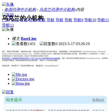
›
各国代孕中介机构
›
乌克兰代孕中介机构
›
内容
乌克兰的小机构
门户
论坛
导读
导航
导航
导航
导航
导航
导航9
导航10
导航11
导航12
楼主
BaseLine
1451
0
2023-5-17 03:26:19
你好。 我的名字是安德鲁。 我是私营企业家。 我在乌克兰经营自己的小型代孕业务。 这是我的网站，其中包含基本信息：Nova Parent Surrogacy | Gestational
surrogacy Ukraine (novaparent-surrogacy.com) 。 由于我个人与夫妻一起工作，我每年真正可以管理不超过10对夫妻。 我已经帮助了 3 对夫妇并生了 3 个孩子。 一
对非洲夫妇在 IVF 部分没有成功，他们去了尼日利亚并在那里生了孩子。
我已经发布了一份典型的代孕母亲合同和一个关于 2022-2023 年战争期间代孕之旅的故事
。 现在，我与利沃夫试管婴儿诊所合作 (www.parens.com.ua)。 代孕母亲
经过我的严格检查，并留在远离战争的乌克兰西部地区。 我想为 3-5 对中国夫妇服务。
价格在这里。 我沟通公平，可以保证照顾好代母。 我的微信号：wxid_gj1bsi4g3we722
站长提示
联系站长
91喜来宝是代孕主题
公益
网站，不是任何性质的营利性代孕机构。站长在业