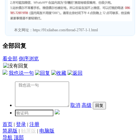
本文网址：
https://91xilaibao.com/thread-2707-1-1.html
全部回复
看全部
倒序浏览
我也说一句
取消
高级
首页
|
登录
|
注册
简易版
|
触屏版
|
电脑版
导航
顶部