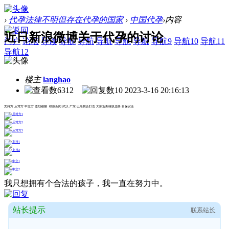
›
代孕法律不明但存在代孕的国家
›
中国代孕
›
内容
近日新浪微博关于代孕的讨论
门户
论坛
导读
导航
导航
导航
导航
导航
导航9
导航10
导航11
导航12
楼主
langhao
6312
10
2023-3-16 20:16:13
支持方 反对方 中立方 激烈碰撞 根据新闻 武汉 广东 已经联合打击 大家近期谨慎选择 自保安全
我只想拥有个合法的孩子，我一直在努力中。
站长提示
联系站长