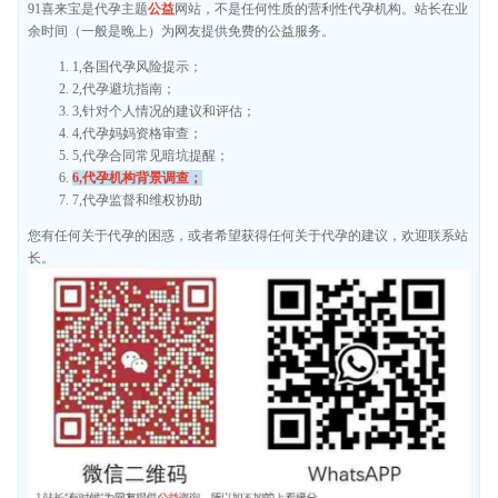
91喜来宝是代孕主题
公益
网站，不是任何性质的营利性代孕机构。站长在业
余时间（一般是晚上）为网友提供免费的公益服务。
1,各国代孕风险提示；
2,代孕避坑指南；
3,针对个人情况的建议和评估；
4,代孕妈妈资格审查；
5,代孕合同常见暗坑提醒；
6,代孕机构背景调查；
7,代孕监督和维权协助
您有任何关于代孕的困惑，或者希望获得任何关于代孕的建议，欢迎联系站
长。