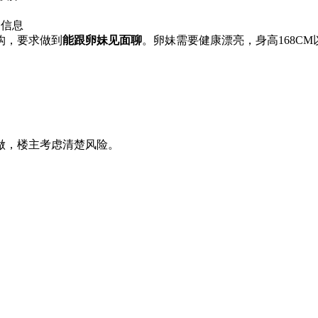
卵信息
构，要求做到
能跟卵妹见面聊
。卵妹需要健康漂亮，身高168C
做，楼主考虑清楚风险。