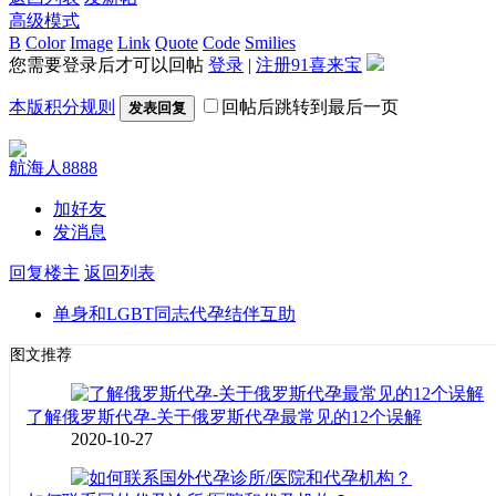
高级模式
B
Color
Image
Link
Quote
Code
Smilies
您需要登录后才可以回帖
登录
|
注册91喜来宝
本版积分规则
回帖后跳转到最后一页
发表回复
航海人8888
加好友
发消息
回复楼主
返回列表
单身和LGBT同志代孕结伴互助
图文推荐
了解俄罗斯代孕-关于俄罗斯代孕最常见的12个误解
2020-10-27