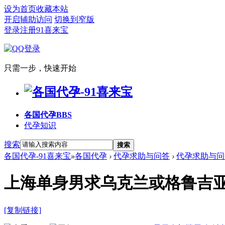
设为首页
收藏本站
开启辅助访问
切换到窄版
登录
注册91喜来宝
只需一步，快速开始
各国代孕
BBS
代孕知识
搜索
搜索
各国代孕-91喜来宝
»
各国代孕
›
代孕求助与问答
›
代孕求助与问
上海单身男求乌克兰或格鲁吉亚
[复制链接]