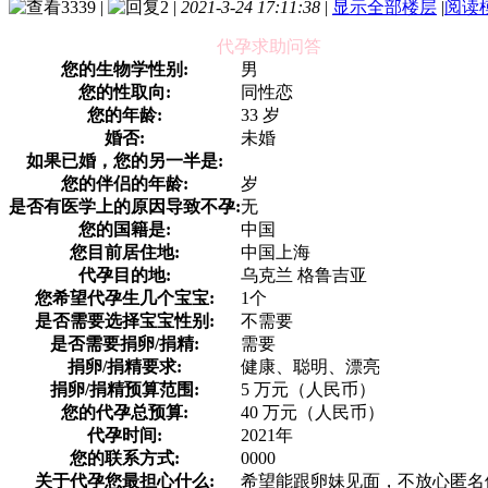
3339
|
2
|
2021-3-24 17:11:38
|
显示全部楼层
|
阅读
代孕求助问答
您的生物学性别:
男
您的性取向:
同性恋
您的年龄:
33 岁
婚否:
未婚
如果已婚，您的另一半是:
您的伴侣的年龄:
岁
是否有医学上的原因导致不孕:
无
您的国籍是:
中国
您目前居住地:
中国上海
代孕目的地:
乌克兰 格鲁吉亚
您希望代孕生几个宝宝:
1个
是否需要选择宝宝性别:
不需要
是否需要捐卵/捐精:
需要
捐卵/捐精要求:
健康、聪明、漂亮
捐卵/捐精预算范围:
5 万元（人民币）
您的代孕总预算:
40 万元（人民币）
代孕时间:
2021年
您的联系方式:
0000
关于代孕您最担心什么:
希望能跟卵妹见面，不放心匿名