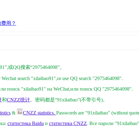
的费用？
1”,或QQ搜索“2975464098”。
r Wechat search "xilaibao91",or use QQ search "2975464098".
и поиск "xilaibao91" на WeChat,
или поиск QQ "2975464098"
.
计
和
CNZZ统计
。密码都是“91xilaibao”(不带引号)。
istics
&
CNZZ statistics.
Passwords are "91xilaibao" (without quote
ика:
статистика Baidu
и
статистика CNZZ
. Все пароли "91xilaibao