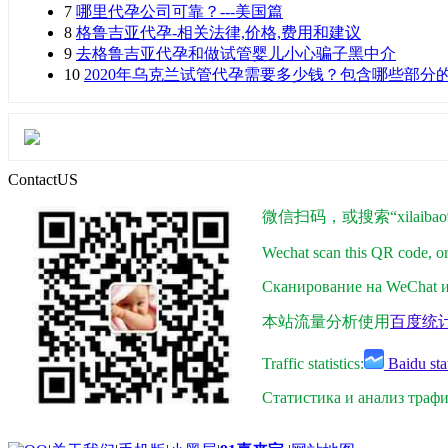
7
哪里代孕公司可靠？---美国篇
8
格鲁吉亚代孕-相关法律,价格,费用和建议
9
去格鲁吉亚代孕和做试管婴儿小心骗子黑中介
10
2020年乌克兰试管代孕需要多少钱？包含哪些部分
ContactUS
微信扫码，或搜索“xilaibao9
Wechat scan this QR code, o
Сканирование на WeChat ил
本站流量分析使用
百度统
Traffic statistics:
Baidu stat
Статистика и анализ траф