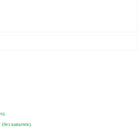
s).
" (без кавычек).