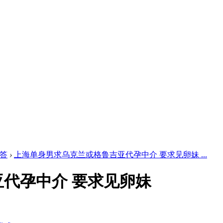
答
›
上海单身男求乌克兰或格鲁吉亚代孕中介 要求见卵妹 ...
代孕中介 要求见卵妹