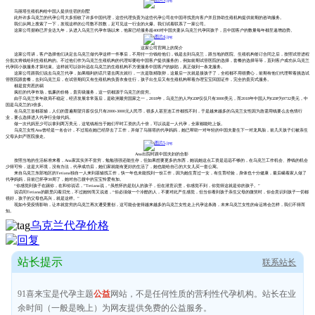
马丽塔生殖机构给中国人提供住宿的别墅
此外许多乌克兰的代孕公司大多招收了许多中国代理，这些代理负责为这些代孕公司在中国寻找意向客户并且协助生殖机构提供前期的咨询服务。
我们从网上搜索了一下，发现这样的公司数不胜数，足可见这一行业的火爆。我们试着联系了一家公司。
这家公司据称已开业达九年，从进入乌克兰代孕市场以来，他家已经服务超400对中国夫妻从乌克兰代孕回孩子，且中国客户的数量每年都呈递增趋势。
这家公司官网上的简介
这家公司讲，客户选择他们决定去乌克兰做代孕这样一件事后，不用付一分钱给他们，钱是去到乌克兰，跟当地的医院、生殖机构签订合同之后，按照试管进程
分批次将钱给到生殖机构的。不过他们作为乌克兰生殖机构的代理却要给中国客户提供服务的，例如前期试管医院的选择，套餐的选择等等，直到客户成功从乌克兰
代孕回小孩服务才算结束。这样就可以弥补远在乌克兰的生殖机构不方便服务中国客户的缺陷，真正做到一条龙服务。
这家公司跟我们说去乌克兰代孕，如果顺利的话只需去两次就行，一次是取精取卵，这最后一次就是接孩子了，全程都不用很费心，前期有他们代理帮着挑选试
管医院跟套餐，去到乌克兰后，在试管期间又有生殖机构负责衣食住行，孩子出生后又有生殖机构帮着办理宝宝回国证件，完全的贵宾式服务。
都是贫穷惹的祸
疯狂的代孕市场，低廉的价格，贵宾级服务，这一切都源于乌克兰的贫穷。
由于乌克兰常年政局不稳定，经济发展非常落后，是欧洲最穷国家之一，2018年，乌克兰的人均GDP仅仅只有3000美元，而2018年中国人均GDP为9732美元，中
国是乌克兰的3倍多。
在乌克兰首都基辅，人们的普遍期望月薪仅仅只有2000-3000元人民币，很多人甚至连工作都找不到，于是越来越多的乌克兰女性因为急需用钱要么去色情行
业，要么选择进入代孕行业做代妈。
做一次代妈至少可以拿到两万美元，这笔钱相当于她们平时工资的几十倍，可以说是一人代孕，全家都能吃上饭。
乌克兰女性Ana曾经是一名会计，不过现在她已经辞去了工作，并做了马丽塔的代孕妈妈，她已帮助一对年轻的中国夫妻生下一对龙凤胎，前几天孩子们被亲生
父母从妇产医院接走。
Ana出院时跟中国夫妇的合影
按照当地的生活标准来看，Ana家其实并不贫穷，勉勉强强还能生存，但如果想要更多的东西，她说她这点工资是远远不够的，在乌克兰工作机会、挣钱的机会
少得可怜，这是大环境，没有办法，代孕成功后，她们家就能有更好的生活了，她也能给自己的大女儿买一套公寓。
来自乌克兰东部地区的Tetiana独自一人来到基辅找工作，快一年也未能找到一份工作，因为她生育过一女，有生育经验，身体也十分健康，最后瞒着家人做了
代孕妈妈，目前已怀孕30周了，她对自己腹中的宝宝怜爱有加。
“你感觉到孩子在踢你，在和你说话，”Tetiana说，“虽然怀的是别人的孩子，但在潜意识里，你感觉不到，你觉得这就是你的孩子。”
说话间Tetiana的眼里闪着泪光，不过她转而又说道，“你必须做一个冷酷的人，不要对此产生感觉，但当你看到孩子亲生父母的微笑时，你会意识到孩子一切都
很好，孩子的父母也高兴，就是这样。”
现如今受疫情影响，让本就贫穷的乌克兰再次遭受重创，这可能会使得越来越多的乌克兰女性走上代孕这条路，未来乌克兰女性的命运将会怎样，我们不得而
知。
乌克兰代孕价格
站长提示
联系站长
91喜来宝是代孕主题
公益
网站，不是任何性质的营利性代孕机构。站长在业
余时间（一般是晚上）为网友提供免费的公益服务。