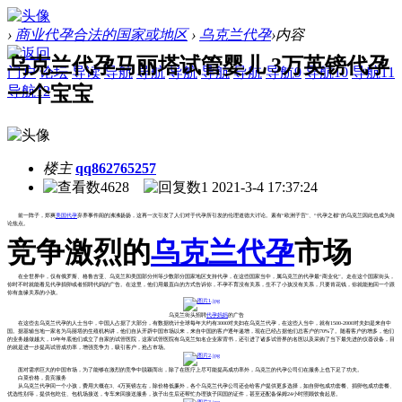
›
商业代孕合法的国家或地区
›
乌克兰代孕
›
内容
乌克兰代孕马丽塔试管婴儿 3万英镑代孕
门户
论坛
导读
导航
导航
导航
导航
导航
导航9
导航10
导航11
一个宝宝
导航12
楼主
qq862765257
4628
1
2021-3-4 17:37:24
前一阵子，郑爽
美国代孕
弃养事件闹的沸沸扬扬，这再一次引发了人们对于代孕所引发的伦理道德大讨论。素有“欧洲子宫”、“代孕之都”的乌克兰因此也成为舆
论焦点。
竞争激烈的
乌克兰代孕
市场
在全世界中，仅有俄罗斯、格鲁吉亚、乌克兰和美国部分州等少数部分国家地区支持代孕，在这些国家当中，属乌克兰的代孕最“商业化”。走在这个国家街头，
你时不时就能看见代孕捐卵或者招聘代妈的广告。在这里，他们用最直白的方式告诉你，不孕不育没有关系，生不了小孩没有关系，只要肯花钱，你就能抱回一个跟
你有血缘关系的小孩。
乌克兰街头招聘
代孕妈妈
的广告
在这些去乌克兰代孕的人士当中，中国人占据了大部分，有数据统计全球每年大约有3000对夫妇在乌克兰代孕，在这些人当中，就有1500-2000对夫妇是来自中
国。据基辅当地一家名为马丽塔的生殖机构讲，他们自从开辟中国市场以来，来自中国的客户逐年递增，现在已经占据他们总客户的70%了。随着客户的增多，他们
的业务越做越大，19年年底他们成立了自家的试管医院，这家试管医院有乌克兰知名企业家背书，还引进了诸多试管界的名医以及采购了当下最先进的仪器设备，目
的就是进一步提高试管成功率，增强竞争力，吸引客户，抢占市场。
面对需求巨大的中国市场，为了能够在激烈的竞争中脱颖而出，除了在医疗上尽可能提高成功率外，乌克兰的代孕公司们在服务上也下足了功夫。
白菜价格，贵宾服务
从乌克兰代孕回一个小孩，费用大概在3、4万英镑左右，除价格低廉外，各个乌克兰代孕公司还会给客户提供更多选择，如自卵包成功套餐、捐卵包成功套餐、
优选性别等，提供包吃住、包机场接送，专车来回接送服务，孩子出生后还帮忙办理孩子回国的证件，甚至还配备保姆24小时照顾饮食起居。