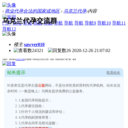
›
商业代孕合法的国家或地区
›
乌克兰代孕
›
内容
乌克兰代孕交流群
门户
论坛
导读
导航
导航
导航
导航
导航
导航9
导航10
导航11
导航12
楼主
sawyer010
24321
26
2020-12-26 21:07:02
大家好，请问谁有
乌克兰代孕
交流群呢？明年想去乌克兰代孕，想进一些相关群多了解了解，谢谢
站长提示
联系站长
91喜来宝是代孕主题
公益
网站，不是任何性质的营利性代孕机构。站长在业
余时间（一般是晚上）为网友提供免费的公益服务。
1,各国代孕风险提示；
2,代孕避坑指南；
3,针对个人情况的建议和评估；
4,代孕妈妈资格审查；
5,代孕合同常见暗坑提醒；