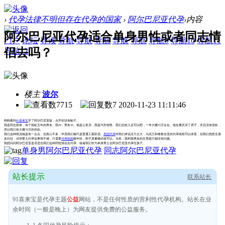
›
代孕法律不明但存在代孕的国家
›
阿尔巴尼亚代孕
›
内容
阿尔巴尼亚代孕适合单身男性或者同志情
门户
论坛
导读
导航
导航
导航
导航
导航
导航9
导航10
导航11
侣去吗？
导航12
楼主
波尔
7715
7
2020-11-23 11:11:46
刚刚看到
91喜来宝
开了阿尔巴尼亚版，点开却没有帖子。
我是同志群体，有个相处五年的男友。我29，男友32。他是公务员，我是汽车销售。我们总收入还可以吧，一年大概25万左右。他在重庆买了房子，并且没有贷款，
所以我们有大概70万的存款。
我们这种情况钱是有一点点，但真心不多，毕竟我们都只是普通工薪阶层。
美国代孕
对我们来说压力太大，乌克兰和格鲁吉亚的代孕虽然可以承受，但我们找医生朋
友问过，试管婴儿代孕这事情不难，只需要
代孕妈妈
够年轻，卵子质量够好就可以。当然，我和我男友的生育能力都没有问题。
我想问问阿尔巴尼亚是否适合我们这种同性情侣去代孕，或者我们作为单身男士去阿尔巴尼亚代孕生孩子。
单身男阿尔巴尼亚代孕
同志阿尔巴尼亚代孕
站长提示
联系站长
91喜来宝是代孕主题
公益
网站，不是任何性质的营利性代孕机构。站长在业
余时间（一般是晚上）为网友提供免费的公益服务。