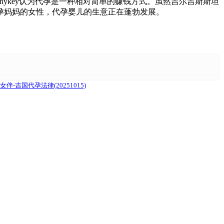
anykey认为代孕是一种相对简单的赚钱方式。虽然吉尔吉斯斯坦
代孕妈妈的女性，代孕婴儿的生意正在蓬勃发展。
吉国代孕法律(20251015)