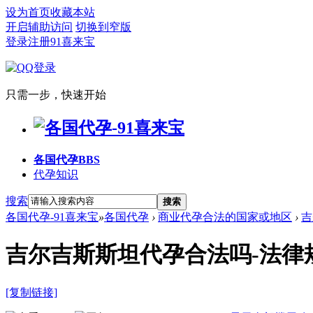
设为首页
收藏本站
开启辅助访问
切换到窄版
登录
注册91喜来宝
只需一步，快速开始
各国代孕
BBS
代孕知识
搜索
搜索
各国代孕-91喜来宝
»
各国代孕
›
商业代孕合法的国家或地区
›
吉
吉尔吉斯斯坦代孕合法吗-法律
[复制链接]