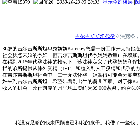
15379
|
20
|
2018-10-29 03:20:31
|
显示全部楼层
|
阅
吉尔吉斯斯坦代孕
立法宽松，
30岁的吉尔吉斯斯坦单身妈妈Kanykey急需一份工作来
社会厌恶未婚的孕妇，但吉尔吉斯斯坦代孕妈妈数量正在增加
在得到2015年代孕法律的推动下，该法律定义了代孕妈妈和
样的诊所提供从体外受精（IVF）和植入到人工授精和代孕的
在吉尔吉斯斯坦社会中，由于无法怀孕，婚姻很可能会分崩离
妇来到吉尔吉斯斯坦，希望带着刚出生的婴儿回家。对于像Ka
收入的机会。比什凯克的月平均工资约为39,000索姆，约合61
我没有足够的钱来照顾自己和我的孩子。我借了一些钱，