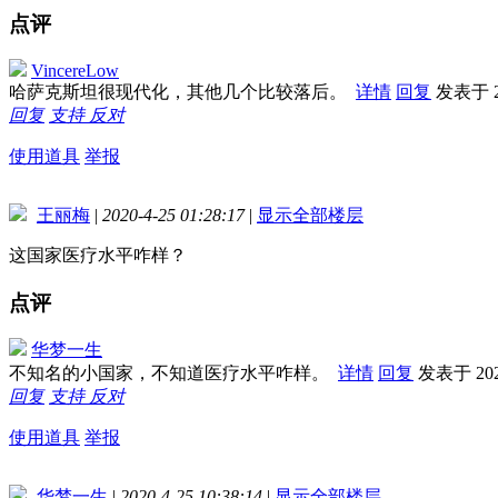
点评
VincereLow
哈萨克斯坦很现代化，其他几个比较落后。
详情
回复
发表于 20
回复
支持
反对
使用道具
举报
王丽梅
|
2020-4-25 01:28:17
|
显示全部楼层
这国家医疗水平咋样？
点评
华梦一生
不知名的小国家，不知道医疗水平咋样。
详情
回复
发表于 2020
回复
支持
反对
使用道具
举报
华梦一生
|
2020-4-25 10:38:14
|
显示全部楼层