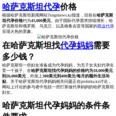
哈萨克斯坦代孕
价格
根据哈萨克斯坦新闻网站Tengrinews.kz报道，目前在
哈萨克斯
坦代孕价格
约为
45,000美元
。由于国际代孕需求持续增长，哈
萨克斯坦和俄罗斯、乌克兰、以及格鲁吉亚等国家的
商业代孕
呈现火热的景象。
在哈萨克斯坦找
代孕妈妈
需要
多少钱？
哈萨克斯坦一些妇女准备成为代孕妈妈，为无子女夫妇代孕生
育一个孩子。在
哈萨克斯坦找代孕妈妈的价格约为18,000美元
到26,000美元
，外加上
300美元到400美元/每月的额外生活补
贴
。关于哈萨克斯坦代孕妈妈相关问题正在probirka.kz讨论，
网站上讨论的参与者中包括一些打算做代孕妈妈的哈萨克斯坦
妇女。
哈萨克斯坦代孕妈妈的
条件条