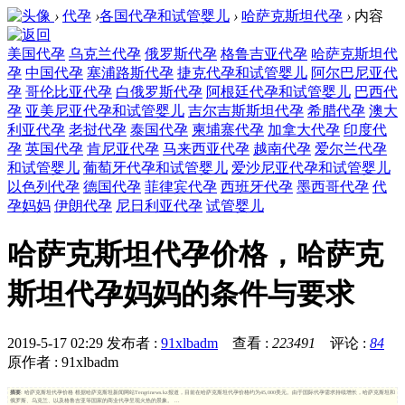
›
代孕
›
各国代孕和试管婴儿
›
哈萨克斯坦代孕
›
内容
美国代孕
乌克兰代孕
俄罗斯代孕
格鲁吉亚代孕
哈萨克斯坦代
孕
中国代孕
塞浦路斯代孕
捷克代孕和试管婴儿
阿尔巴尼亚代
孕
哥伦比亚代孕
白俄罗斯代孕
阿根廷代孕和试管婴儿
巴西代
孕
亚美尼亚代孕和试管婴儿
吉尔吉斯斯坦代孕
希腊代孕
澳大
利亚代孕
老挝代孕
泰国代孕
柬埔寨代孕
加拿大代孕
印度代
孕
英国代孕
肯尼亚代孕
马来西亚代孕
越南代孕
爱尔兰代孕
和试管婴儿
葡萄牙代孕和试管婴儿
爱沙尼亚代孕和试管婴儿
以色列代孕
德国代孕
菲律宾代孕
西班牙代孕
墨西哥代孕
代
孕妈妈
伊朗代孕
尼日利亚代孕
试管婴儿
哈萨克斯坦代孕价格，哈萨克
斯坦代孕妈妈的条件与要求
2019-5-17 02:29
发布者 :
91xlbadm
查看 :
223491
评论 :
84
原作者 : 91xlbadm
摘要
: 哈萨克斯坦代孕价格 根据哈萨克斯坦新闻网站Tengrinews.kz报道，目前在哈萨克斯坦代孕价格约为45,000美元。由于国际代孕需求持续增长，哈萨克斯坦和
俄罗斯、乌克兰、以及格鲁吉亚等国家的商业代孕呈现火热的景象。 ...