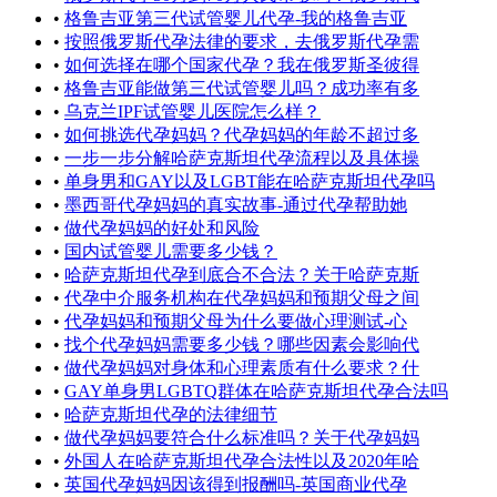
•
格鲁吉亚第三代试管婴儿代孕-我的格鲁吉亚
•
按照俄罗斯代孕法律的要求，去俄罗斯代孕需
•
如何选择在哪个国家代孕？我在俄罗斯圣彼得
•
格鲁吉亚能做第三代试管婴儿吗？成功率有多
•
乌克兰IPF试管婴儿医院怎么样？
•
如何挑选代孕妈妈？代孕妈妈的年龄不超过多
•
一步一步分解哈萨克斯坦代孕流程以及具体操
•
单身男和GAY以及LGBT能在哈萨克斯坦代孕吗
•
墨西哥代孕妈妈的真实故事-通过代孕帮助她
•
做代孕妈妈的好处和风险
•
国内试管婴儿需要多少钱？
•
哈萨克斯坦代孕到底合不合法？关于哈萨克斯
•
代孕中介服务机构在代孕妈妈和预期父母之间
•
代孕妈妈和预期父母为什么要做心理测试-心
•
找个代孕妈妈需要多少钱？哪些因素会影响代
•
做代孕妈妈对身体和心理素质有什么要求？什
•
GAY单身男LGBTQ群体在哈萨克斯坦代孕合法吗
•
哈萨克斯坦代孕的法律细节
•
做代孕妈妈要符合什么标准吗？关于代孕妈妈
•
外国人在哈萨克斯坦代孕合法性以及2020年哈
•
英国代孕妈妈因该得到报酬吗-英国商业代孕