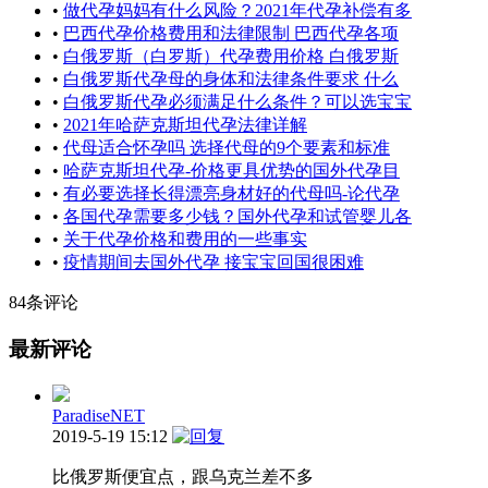
•
做代孕妈妈有什么风险？2021年代孕补偿有多
•
巴西代孕价格费用和法律限制 巴西代孕各项
•
白俄罗斯（白罗斯）代孕费用价格 白俄罗斯
•
白俄罗斯代孕母的身体和法律条件要求 什么
•
白俄罗斯代孕必须满足什么条件？可以选宝宝
•
2021年哈萨克斯坦代孕法律详解
•
代母适合怀孕吗 选择代母的9个要素和标准
•
哈萨克斯坦代孕-价格更具优势的国外代孕目
•
有必要选择长得漂亮身材好的代母吗-论代孕
•
各国代孕需要多少钱？国外代孕和试管婴儿各
•
关于代孕价格和费用的一些事实
•
疫情期间去国外代孕 接宝宝回国很困难
84条评论
最新评论
ParadiseNET
2019-5-19 15:12
比俄罗斯便宜点，跟乌克兰差不多