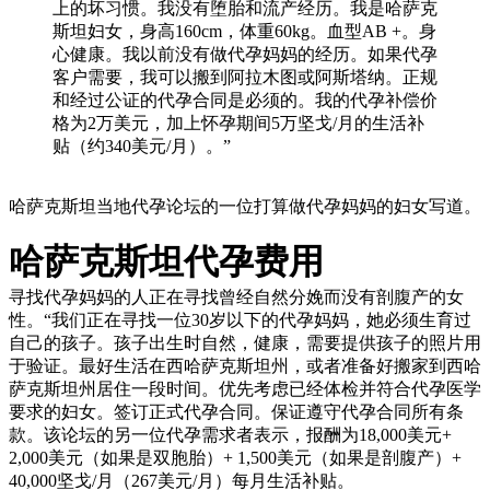
上的坏习惯。我没有堕胎和流产经历。我是哈萨克
斯坦妇女，身高160cm，体重60kg。血型AB +。身
心健康。我以前没有做代孕妈妈的经历。如果代孕
客户需要，我可以搬到阿拉木图或阿斯塔纳。正规
和经过公证的代孕合同是必须的。我的代孕补偿价
格为2万美元，加上怀孕期间5万坚戈/月的生活补
贴（约340美元/月）。”
哈萨克斯坦当地代孕论坛的一位打算做代孕妈妈的妇女写道。
哈萨克斯坦代孕费用
寻找代孕妈妈的人正在寻找曾经自然分娩而没有剖腹产的女
性。“我们正在寻找一位30岁以下的代孕妈妈，她必须生育过
自己的孩子。孩子出生时自然，健康，需要提供孩子的照片用
于验证。最好生活在西哈萨克斯坦州，或者准备好搬家到西哈
萨克斯坦州居住一段时间。优先考虑已经体检并符合代孕医学
要求的妇女。签订正式代孕合同。保证遵守代孕合同所有条
款。该论坛的另一位代孕需求者表示，报酬为18,000美元+
2,000美元（如果是双胞胎）+ 1,500美元（如果是剖腹产）+
40,000坚戈/月（267美元/月）每月生活补贴。