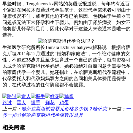
早些时候，Tengrinews.kz网站的英语版报道说，每年约有近百
个家庭在阿拉木图通过代孕生孩子。这些代孕需求者可能由于
健康状况不佳，或者其他迫不得已的原因、包括由于生殖器官
问题或无法正常怀孕和生下婴儿。例如由于肾脏病变，妇女不
能将胎儿怀孕到足月，因此代孕对于这些人来说通常是唯一的
选择。
生殖医学研究所所长Tamara Dzhussubaliyeva解释说，根据哈萨
克斯坦2011年12月通过的“婚姻和家庭法”，一个绝对健康的女
性，不超过
35岁
并且至少生育过一个自己的孩子，就有资格可
以成为哈萨克斯坦代孕妈妈。她必须绝对自愿同意为需要代孕
的家庭代孕一个婴儿。她还指出，在哈萨克斯坦代孕流程中，
代孕委托人和代孕妈妈双方之间的合同相关具体费用是保密
的，在代孕过程的任何阶段都不会披露。
路过
雷人
握手
鲜花
鸡蛋
上一篇：
哈萨克斯坦试管婴儿价格多少钱？哈萨克
下一篇：
一
步一步分解哈萨克斯坦代孕流程以及具
相关阅读