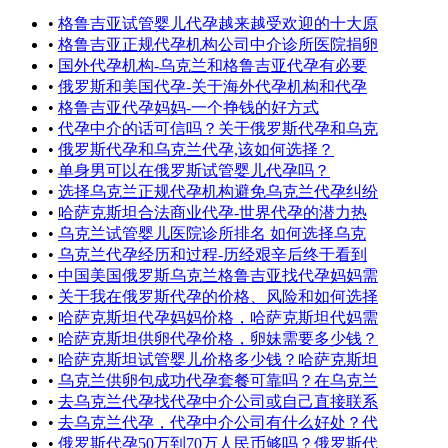
•
格鲁吉亚试管婴儿代孕越来越受欢迎的十大原
•
格鲁吉亚正规代孕机构公司中介诊所医院捐卵
•
国外代孕机构-乌克兰和格鲁吉亚代孕有必要
•
俄罗斯和美国代孕-关于海外代孕机构和代孕
•
格鲁吉亚代孕妈妈-一个挣钱的好方式
•
代孕中介的话可信吗？关于俄罗斯代孕和乌克
•
俄罗斯代孕和乌克兰代孕,该如何选择？
•
单身男可以在俄罗斯试管婴儿代孕吗？
•
选择乌克兰正规代孕机构避免乌克兰代孕纠纷
•
哈萨克斯坦合法商业代孕-世界代孕的潜力热
•
乌克兰试管婴儿医院诊所排名 如何选择乌克
•
乌克兰代孕经历和过程-历经艰辛后终于看到
•
中国美国俄罗斯乌克兰格鲁吉亚找代孕妈妈需
•
关于我在俄罗斯代孕的价格、风险和如何选择
•
哈萨克斯坦代孕妈妈价格，哈萨克斯坦代妈需
•
哈萨克斯坦供卵代孕价格，卵妹需要多少钱？
•
哈萨克斯坦试管婴儿价格多少钱？哈萨克斯坦
•
乌克兰供卵包成功代孕套餐可靠吗？在乌克兰
•
去乌克兰代孕找代孕中介公司或自己直接联系
•
去乌克兰代孕，代孕中介公司有什么好处？代
•
俄罗斯代孕50万到70万人民币够吗？俄罗斯代