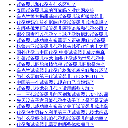
•
试管婴儿和代孕有什么区别？
•
泰国试管婴儿真的可靠吗？业内网友答
•
乌克兰警方揭露基辅试管婴儿诊所贩卖婴儿
•
代孕妈妈年龄会影响代孕试管婴儿成功率吗？
•
有哪些俄罗斯试管婴儿医院诊所和代孕公司？
•
哪个国家可以代孕？全球代孕数据和试管婴儿
•
试管婴儿成功率有多重要？正确理解“试管婴
•
格鲁吉亚试管婴儿代孕越来越受欢迎的十大原
•
国外代孕与中国代孕-中美试管婴儿成功率真
•
引领试管婴儿技术-加州代孕成为世界代孕中
•
试管婴儿胚胎移植流程-试管婴儿胚胎是怎么
•
乌克兰试管婴儿代孕价格和流程分解和各环节
•
为什么要做第三代试管婴儿（PGS/PGD）？
•
中国第一个试管婴儿现在自己当妈妈了
•
试管婴儿技术分几代？适用哪些人群？
•
一二三代试管婴儿的区别和试管婴儿专业名词
•
先天没有子宫只能代孕生孩子了？是不是无法
•
试管婴儿成功率有多高？关于试管婴儿成功率
•
代孕包生男孩？利用第三代试管婴儿技术筛选
•
为什么孕酮会影响代孕和试管婴儿的成功率？
•
代孕和试管婴儿需要做哪些体检项目？