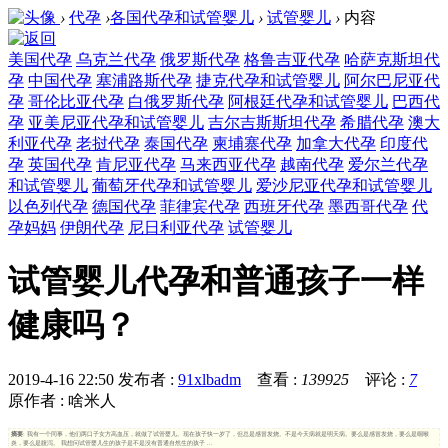
›
代孕
›
各国代孕和试管婴儿
›
试管婴儿
›
内容
美国代孕
乌克兰代孕
俄罗斯代孕
格鲁吉亚代孕
哈萨克斯坦代
孕
中国代孕
塞浦路斯代孕
捷克代孕和试管婴儿
阿尔巴尼亚代
孕
哥伦比亚代孕
白俄罗斯代孕
阿根廷代孕和试管婴儿
巴西代
孕
亚美尼亚代孕和试管婴儿
吉尔吉斯斯坦代孕
希腊代孕
澳大
利亚代孕
老挝代孕
泰国代孕
柬埔寨代孕
加拿大代孕
印度代
孕
英国代孕
肯尼亚代孕
马来西亚代孕
越南代孕
爱尔兰代孕
和试管婴儿
葡萄牙代孕和试管婴儿
爱沙尼亚代孕和试管婴儿
以色列代孕
德国代孕
菲律宾代孕
西班牙代孕
墨西哥代孕
代
孕妈妈
伊朗代孕
尼日利亚代孕
试管婴儿
试管婴儿代孕和普通孩子一样
健康吗？
2019-4-16 22:50
发布者 :
91xlbadm
查看 :
139925
评论 :
7
原作者 : 啥米人
摘要
: 我有一个同事，他们两口子女方高血压，就做了试管婴儿。现在孩子快一岁了，但总是感冒发烧。不是今天病就是明天病。要么是感冒发烧，要么是咽喉
炎，要么是腹泻。 我想问试管婴儿生的孩子是不是没有普通自然生的孩子 ...