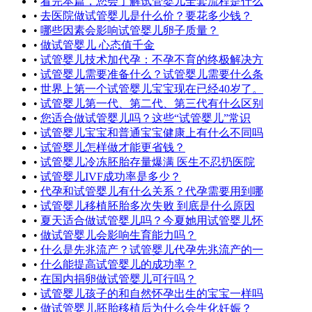
•
看完本篇，您会了解试管婴儿全套流程是什么
•
去医院做试管婴儿是什么价？要花多少钱？
•
哪些因素会影响试管婴儿卵子质量？
•
做试管婴儿 心态值千金
•
试管婴儿技术加代孕：不孕不育的终极解决方
•
试管婴儿需要准备什么？试管婴儿需要什么条
•
世界上第一个试管婴儿宝宝现在已经40岁了。
•
试管婴儿第一代、第二代、第三代有什么区别
•
您适合做试管婴儿吗？这些“试管婴儿”常识
•
试管婴儿宝宝和普通宝宝健康上有什么不同吗
•
试管婴儿怎样做才能更省钱？
•
试管婴儿冷冻胚胎存量爆满 医生不忍扔医院
•
试管婴儿IVF成功率是多少？
•
代孕和试管婴儿有什么关系？代孕需要用到哪
•
试管婴儿移植胚胎多次失败 到底是什么原因
•
夏天适合做试管婴儿吗？今夏她用试管婴儿怀
•
做试管婴儿会影响生育能力吗？
•
什么是先兆流产？试管婴儿代孕先兆流产的一
•
什么能提高试管婴儿的成功率？
•
在国内捐卵做试管婴儿可行吗？
•
试管婴儿孩子的和自然怀孕出生的宝宝一样吗
•
做试管婴儿胚胎移植后为什么会生化妊娠？