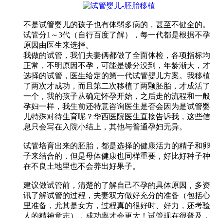
不是试管婴儿的孩子也有体弱多病的，甚至不健全的。
试管分1～3代（自行百度了解），每一代都是根据不孕
原因由医生来选择。
我做的试管，我们夫妻俩都做了全面体检，各项指标均
正常，不明原因不孕，可能是缘分没到，年龄渐大，才
选择的试管，医生给定的第一代试管婴儿方案。我移植
了两次才成功，而且第二次移植了两颗胚胎，才成活了
一个，我的孩子从确定怀孕开始，之后走的流程和一般
孕妇一样，我生前还特意咨询医生是否会因为是试管婴
儿特殊对待生育呢？华西医院医生直接告诉我，这些信
息只会写在入院小结上，其他与普通孕妇无异。
试管培育出来的胚胎，都是选择的健康活力的精子和卵
子来结合的，但是母体健康也同样重要，好比好种子种
在不良土地里也不会养出好果子。
建议做试管前，清楚的了解自己不孕的具体原因，多资
讯了解试管的过程，夫妻双方做好充分的准备（包括心
里准备，尤其是女方，过程真的很好时、好力，还考验
人的精神意志），成功率才会更大！试管现在很普及，