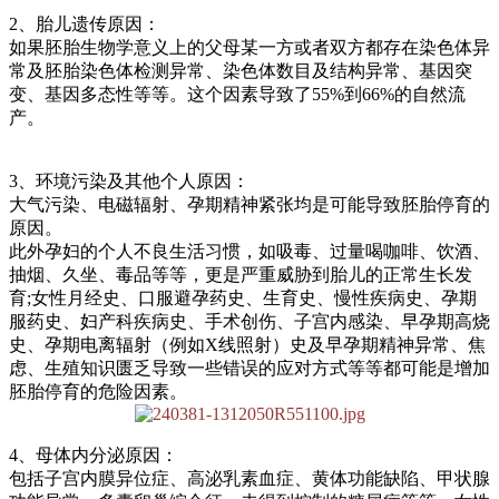
2、胎儿遗传原因：
如果胚胎生物学意义上的父母某一方或者双方都存在染色体异
常及胚胎染色体检测异常、染色体数目及结构异常、基因突
变、基因多态性等等。这个因素导致了55%到66%的自然流
产。
3、环境污染及其他个人原因：
大气污染、电磁辐射、孕期精神紧张均是可能导致胚胎停育的
原因。
此外孕妇的个人不良生活习惯，如吸毒、过量喝咖啡、饮酒、
抽烟、久坐、毒品等等，更是严重威胁到胎儿的正常生长发
育;女性月经史、口服避孕药史、生育史、慢性疾病史、孕期
服药史、妇产科疾病史、手术创伤、子宫内感染、早孕期高烧
史、孕期电离辐射（例如X线照射）史及早孕期精神异常、焦
虑、生殖知识匮乏导致一些错误的应对方式等等都可能是增加
胚胎停育的危险因素。
4、母体内分泌原因：
包括子宫内膜异位症、高泌乳素血症、黄体功能缺陷、甲状腺