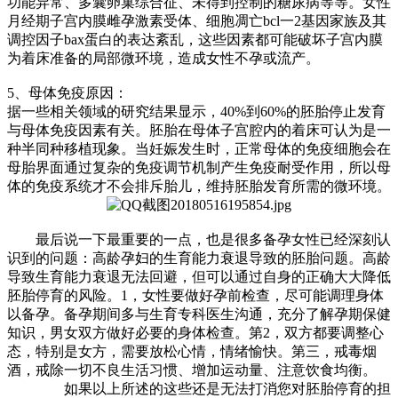
功能异常、多囊卵巢综合征、未得到控制的糖尿病等等。女性
月经期子宫内膜雌孕激素受体、细胞凋亡bcl一2基因家族及其
调控因子bax蛋白的表达紊乱，这些因素都可能破坏子宫内膜
为着床准备的局部微环境，造成女性不孕或流产。
5、母体免疫原因：
据一些相关领域的研究结果显示，40%到60%的胚胎停止发育
与母体免疫因素有关。胚胎在母体子宫腔内的着床可认为是一
种半同种移植现象。当妊娠发生时，正常母体的免疫细胞会在
母胎界面通过复杂的免疫调节机制产生免疫耐受作用，所以母
体的免疫系统才不会排斥胎儿，维持胚胎发育所需的微环境。
最后说一下最重要的一点，也是很多备孕女性已经深刻认
识到的问题：高龄孕妇的生育能力衰退导致的胚胎问题。高龄
导致生育能力衰退无法回避，但可以通过自身的正确大大降低
胚胎停育的风险。1，女性要做好孕前检查，尽可能调理身体
以备孕。备孕期间多与生育专科医生沟通，充分了解孕期保健
知识，男女双方做好必要的身体检查。第2，双方都要调整心
态，特别是女方，需要放松心情，情绪愉快。第三，戒毒烟
酒，戒除一切不良生活习惯、增加运动量、注意饮食均衡。
如果以上所述的这些还是无法打消您对胚胎停育的担