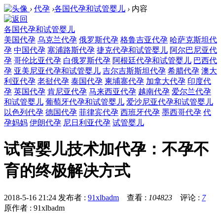
›
代孕
›
各国代孕和试管婴儿
›
内容
各国代孕和试管婴儿
美国代孕
乌克兰代孕
俄罗斯代孕
格鲁吉亚代孕
哈萨克斯坦代
孕
中国代孕
塞浦路斯代孕
捷克代孕和试管婴儿
阿尔巴尼亚代
孕
哥伦比亚代孕
白俄罗斯代孕
阿根廷代孕和试管婴儿
巴西代
孕
亚美尼亚代孕和试管婴儿
吉尔吉斯斯坦代孕
希腊代孕
澳大
利亚代孕
老挝代孕
泰国代孕
柬埔寨代孕
加拿大代孕
印度代
孕
英国代孕
肯尼亚代孕
马来西亚代孕
越南代孕
爱尔兰代孕
和试管婴儿
葡萄牙代孕和试管婴儿
爱沙尼亚代孕和试管婴儿
以色列代孕
德国代孕
菲律宾代孕
西班牙代孕
墨西哥代孕
代
孕妈妈
伊朗代孕
尼日利亚代孕
试管婴儿
试管婴儿技术加代孕：不孕不
育的终极解决方式
2018-5-16 21:24
发布者 :
91xlbadm
查看 :
104823
评论 :
7
原作者 : 91xlbadm