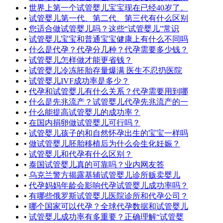
•
世界上第一个试管婴儿宝宝现在已经40岁了。
•
试管婴儿第一代、第二代、第三代有什么区别
•
您适合做试管婴儿吗？这些“试管婴儿”常识
•
试管婴儿宝宝和普通宝宝健康上有什么不同吗
•
什么是代孕？代孕分几种？代孕需要多少钱？
•
试管婴儿怎样做才能更省钱？
•
试管婴儿冷冻胚胎存量爆满 医生不忍扔医院
•
试管婴儿IVF成功率是多少？
•
代孕和试管婴儿有什么关系？代孕需要用到哪
•
什么是先兆流产？试管婴儿代孕先兆流产的一
•
什么能提高试管婴儿的成功率？
•
在国内捐卵做试管婴儿可行吗？
•
试管婴儿孩子的和自然怀孕出生的宝宝一样吗
•
做试管婴儿胚胎移植后为什么会生化妊娠？
•
试管婴儿和代孕有什么区别？
•
泰国试管婴儿真的可靠吗？业内网友答
•
乌克兰警方揭露基辅试管婴儿诊所贩卖婴儿
•
代孕妈妈年龄会影响代孕试管婴儿成功率吗？
•
有哪些俄罗斯试管婴儿医院诊所和代孕公司？
•
哪个国家可以代孕？全球代孕数据和试管婴儿
•
试管婴儿成功率有多重要？正确理解“试管婴