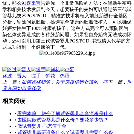
忧，那么
91喜来宝
告诉你一个非常保险的方法：在辅助生殖科
学和相关技术发展到今天，想要孩子的夫妇可以通过第三代试
管婴儿技术PGS/PGD，精准的技术将植入前胚胎进行全基因
分析，剔除问题胚胎，挑选完全健康的胚胎做植入，可以确保
妊娠女性生下100%健康的孩子。这种方式完全可以预防因为
染色体变异造成的各种胚胎问题。如果您自身始终无法成功怀
孕，还可以用用第三代试管婴儿PGS/PGD+花钱请人代孕的方
式成功得到一个健康的下一代。
路过
雷人
握手
鲜花
鸡蛋
上一篇：
如何选择卵源，关于选择供卵女孩的一些
下一篇：
世
界各国如何看代孕
相关阅读
•
看完本篇，您会了解试管婴儿全套流程是什么
•
去医院做试管婴儿是什么价？要花多少钱？
•
做试管婴儿 心态值千金
•
试管婴儿需要准备什么？试管婴儿需要什么条