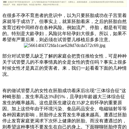
摘要
: 在很多不孕不育患者的意识中，以为只要胚胎成功在子宫里着床就等于成功了。但事实上，就算胚胎着床，之后的胚胎自然发育过程中同样存在各种风险。
例如流产、停胎，都是有可能的。特别是大龄孕妇，风险比年轻孕妇大很 ...
在很多不孕不育患者的意识中，以为只要胚胎成功在子宫里着
床就等于成功了。但事实上，就算胚胎着床，之后的胚胎自然
发育过程中同样存在各种风险。例如流产、停胎，都是有可能
的。特别是大龄孕妇，风险比年轻孕妇大很多。所以，如果不
希望有严重后果，则必须在试管婴儿移植后多多注意。
部分对试管婴儿缺乏了解的家庭会把责任推给女性，可是种种
关于试管婴儿的不幸事情真的全是女性的责任吗？事实上很多
时候女性才是真正的受害者。来，我们一起看看下面的几种情
况。
有的做试管婴儿的女性在胚胎成功着床后出现“三体综合征”这
种畸形胎，发生率高达3%到5%，且孕妇年龄越大三体综合征
发生的概率越高。这也是医生建议在35岁之前怀孕的重要原
因。加上这些年由于环境污染、食品药品安全、电磁辐射等等
各种因素的影响，胚胎停止发育发生率越来越高。遭遇过胚胎
停止发育家庭更渴求下次怀上健康的胚胎。而没有遭遇过的，
则希望这种事情不要发生在自己的身上。下面聊聊胚胎停育的