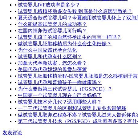
•
试管婴儿IVF成功率是多少？
•
试管婴儿移植胚胎多次失败 到底是什么原因导致的？
•
夏天适合做试管婴儿吗？今夏她用试管婴儿怀上了双胞
•
什么能提高试管婴儿的成功率？
•
在国内捐卵做试管婴儿可行吗？
•
试管婴儿孩子的和自然怀孕出生的宝宝一样吗？
•
做试管婴儿胚胎移植后为什么会生化妊娠？
•
为什么中国应该代孕合法化
•
试管婴儿和代孕有什么区别？
•
加拿大代孕新法案，您怎么看？
•
美国代孕代孕妈妈的母爱与藩篱
•
试管婴儿胚胎移植流程-试管婴儿胚胎是怎么移植到子宫里的？ 
•
试管婴儿代孕和普通孩子一样健康吗？
•
为什么要做第三代试管婴儿（PGS/PGD）？
•
中国第一个试管婴儿现在自己当妈妈了
•
试管婴儿技术分几代？适用哪些人群？
•
一二三代试管婴儿的区别和试管婴儿专业名词解释
•
做试管婴儿取卵过程疼不疼？试管婴儿过来人告诉你真实情况 ... .
•
第三代试管婴儿技术（PGS/PGD）成功率有多高？有什么优点
发表评论