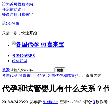
设为首页
收藏本站
开启辅助访问
登录
注册91喜来宝
只需一步，快速开始
各国代孕
BBS
代孕知识
搜索
搜索
各国代孕-91喜来宝
›
代孕
›
各国代孕和试管婴儿
›
查看内容
代孕和试管婴儿有什么关系？
2018-8-24 23:20
|
发布者:
91xlbadm
|
查看:
113848
|
评论:
3
|
原作者: 9