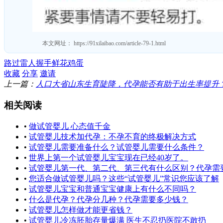
本文网址：
https://91xilaibao.com/article-79-1.html
路过
雷人
握手
鲜花
鸡蛋
收藏
分享
邀请
上一篇：
人口大省山东生育陡降，代孕能否有助于出生率提升
相关阅读
•
做试管婴儿 心态值千金
•
试管婴儿技术加代孕：不孕不育的终极解决方式
•
试管婴儿需要准备什么？试管婴儿需要什么条件？
•
世界上第一个试管婴儿宝宝现在已经40岁了。
•
试管婴儿第一代、第二代、第三代有什么区别？代孕需要第
•
您适合做试管婴儿吗？这些“试管婴儿”常识您应该了解
•
试管婴儿宝宝和普通宝宝健康上有什么不同吗？
•
什么是代孕？代孕分几种？代孕需要多少钱？
•
试管婴儿怎样做才能更省钱？
•
试管婴儿冷冻胚胎存量爆满 医生不忍扔医院不敢扔