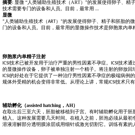
摘要
: 显微 “人类辅助生殖技术（ART）”的发展使得卵
技术需要专门的设备和人员。目前，最常用 ...
显微
人类辅助生殖技术（
的发展使得卵子、精子和胚胎的微
“
ART）”
门的设备和人员。目前，最常用的显微操作技术是卵胞浆内单
卵胞浆内单精子注射
ICSI技术已被开发用于治疗严重的男性因素不孕症。ICSI技术
的显微操作设备，
卵子
被单独注射一个精子。将注射的卵
放回
ICSI的好处在于它提供了一种治疗男性因素不孕症的极端病
规
体外受精的机会变得非常低。从理论上讲，
常规
只有
ICSI技术
辅助孵化（
assisted hatching，AH）
在取出后三至六天，胚胎被
移植
到子宫。有时辅助孵化用于
胚
植入。这种发展需要几天时间。在植入之前，胚泡必须从最初
溶液溶解部分透明膜涂层或用细针或激光切割它。训练有素的