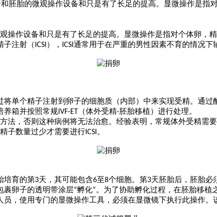
子、精子和胚胎的微观操作设备和只是有了长足的提高。显微操作是
观操作设备和只是有了长足的提高。
显微操作是指对个体卵，精
精子注射（
用于在严重的男性因素不育的情况下
ICSI），ICSI通常
子
的细胞质（内部）中来实现受精。通过
通过将单个精子注射到卵
培养箱并按照常规
（
体外受精
）
进行处理。
IVF-ET
-胚胎移植
常规
体外受精需要
例的方法，否则这种病例将无法治愈。经验表明，
精子数量过少
才
需要
进行
。
ICSI
胎培育的
第
3天，其可能包含6至8个细胞。第3天胚胎后，胚胎必
包裹卵子的透明带涂层“孵化”。为了协助孵化过程，在胚胎移植
人员，使用专门的显微操作工具，必须在显微镜下执行此操作。