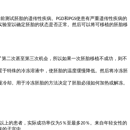
测试胚胎的遗传性疾病。PGD​​和PGS使患有严重遗传性疾病的
实验室以确定胚胎的
状态是否正常
。然后可以将可
移植的
胚胎
移
所以如果一次胚胎移植不成功，则不
了第二次甚至第三次机会，
置于特殊的冷冻溶液中，使胚胎的温度缓慢降低。然后将冷冻胚
慢冷却。用于冷冻胚胎的方法决定了胚胎必须如何加热或解冻。
0岁以上的患者，实际成功率仅为5％至最多20％。来自年轻女性的
亲
的子宫中。