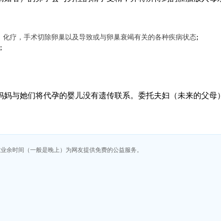
，化疗，手术切除卵巢以及导致或与卵巢衰竭有关的各种疾病状态
;
;
妈妈
与
她们
将
代孕
的婴儿没有遗传联系。委托夫妇（未来的父母
在业余时间（一般是晚上）为网友提供免费的公益服务。