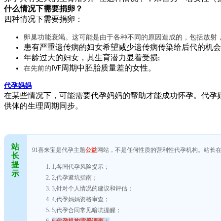
什么情况下需要捐卵？
四种
情况下需要捐卵
：
卵巢功能衰竭。这可能是由于各种不同的原因造成的，包括放射
患有严重遗传病的妇女希望减少
遗传病
传染给后代的机会
年龄
过
大的妇女，其生育潜力显着受损
;
在先前的
IVF周期中胚胎质量差的女性。
代孕妈妈
在某些情况下，可能需要
代孕妈妈
的帮助才能成功怀孕。
代孕
供体的生理周期同步
。
站
91喜来宝是代孕主题
公益
网站，不是任何性质的营利性代孕机构。站长
长
提
1,各国代孕风险提示；
示
2,代孕避坑指南；
3,针对个人情况的建议和评估；
4,代孕妈妈资格审查；
5,代孕合同常见暗坑提醒；
6,代孕机构背景调查；