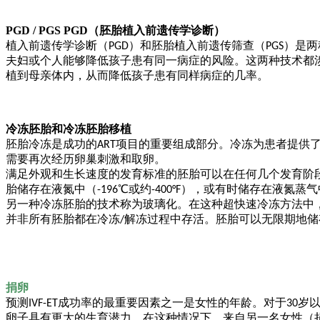
PGD​​ / PGS PGD（胚胎植入前遗传学诊断）
植入前遗传学诊断（
PGD）和胚胎植入前遗传筛查（PGS）是
孩子
患有同一
病症
的
风险
。这两种技术都
夫妇或个人能够降低
植
到
母亲
体内，从而降低
孩子患有同样病症
的几率。
冷冻胚胎和冷冻胚胎移植
胚胎冷冻是成功的
ART项目的重要组成部分。冷冻为患者提供
需要再次
经历卵巢刺激
和取卵
。
满足外观和生长速度的发育标准的胚胎可以在任何几个发育阶
胎储存在液氮中（
-196℃或约-400°F），或有时储存在液氮蒸
另一种冷冻胚胎的技术称为玻璃化。在这种超快速冷冻方法中
并非所有胚胎都在冷冻
/解冻过程中存活。胚胎可以无限期地
捐卵
预测
率
的最重要因素之一是女性的年龄。对于
IVF-ET成功
30岁
子
具有更大的生育潜力。在这种情况下，来自另一名
女性
（
卵