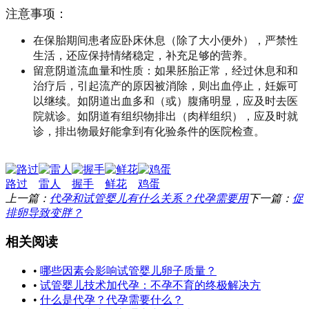
注意事项：
在保胎期间患者应卧床休息（除了大小便外），严禁性
生活，还应保持情绪稳定，补充足够的营养。
留意阴道流血量和性质：如果胚胎正常，经过休息和和
治疗后，引起流产的原因被消除，则出血停止，妊娠可
以继续。如阴道出血多和（或）腹痛明显，应及时去医
院就诊。如阴道有组织物排出（肉样组织），应及时就
诊，排出物最好能拿到有化验条件的医院检查。
路过
雷人
握手
鲜花
鸡蛋
上一篇：
代孕和试管婴儿有什么关系？代孕需要用
下一篇：
促
排卵导致变胖？
相关阅读
•
哪些因素会影响试管婴儿卵子质量？
•
试管婴儿技术加代孕：不孕不育的终极解决方
•
什么是代孕？代孕需要什么？