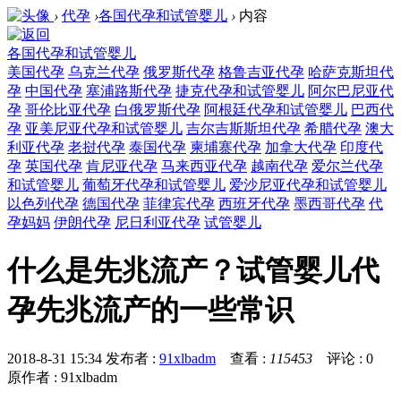
›
代孕
›
各国代孕和试管婴儿
›
内容
各国代孕和试管婴儿
美国代孕
乌克兰代孕
俄罗斯代孕
格鲁吉亚代孕
哈萨克斯坦代
孕
中国代孕
塞浦路斯代孕
捷克代孕和试管婴儿
阿尔巴尼亚代
孕
哥伦比亚代孕
白俄罗斯代孕
阿根廷代孕和试管婴儿
巴西代
孕
亚美尼亚代孕和试管婴儿
吉尔吉斯斯坦代孕
希腊代孕
澳大
利亚代孕
老挝代孕
泰国代孕
柬埔寨代孕
加拿大代孕
印度代
孕
英国代孕
肯尼亚代孕
马来西亚代孕
越南代孕
爱尔兰代孕
和试管婴儿
葡萄牙代孕和试管婴儿
爱沙尼亚代孕和试管婴儿
以色列代孕
德国代孕
菲律宾代孕
西班牙代孕
墨西哥代孕
代
孕妈妈
伊朗代孕
尼日利亚代孕
试管婴儿
什么是先兆流产？试管婴儿代
孕先兆流产的一些常识
2018-8-31 15:34
发布者 :
91xlbadm
查看 :
115453
评论 : 0
原作者 : 91xlbadm