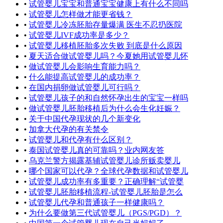
•
试管婴儿宝宝和普通宝宝健康上有什么不同吗
•
试管婴儿怎样做才能更省钱？
•
试管婴儿冷冻胚胎存量爆满 医生不忍扔医院
•
试管婴儿IVF成功率是多少？
•
试管婴儿移植胚胎多次失败 到底是什么原因
•
夏天适合做试管婴儿吗？今夏她用试管婴儿怀
•
做试管婴儿会影响生育能力吗？
•
什么能提高试管婴儿的成功率？
•
在国内捐卵做试管婴儿可行吗？
•
试管婴儿孩子的和自然怀孕出生的宝宝一样吗
•
做试管婴儿胚胎移植后为什么会生化妊娠？
•
关于中国代孕现状的几个新变化
•
加拿大代孕的有关禁令
•
试管婴儿和代孕有什么区别？
•
泰国试管婴儿真的可靠吗？业内网友答
•
乌克兰警方揭露基辅试管婴儿诊所贩卖婴儿
•
哪个国家可以代孕？全球代孕数据和试管婴儿
•
试管婴儿成功率有多重要？正确理解“试管婴
•
试管婴儿胚胎移植流程-试管婴儿胚胎是怎么
•
试管婴儿代孕和普通孩子一样健康吗？
•
为什么要做第三代试管婴儿（PGS/PGD）？