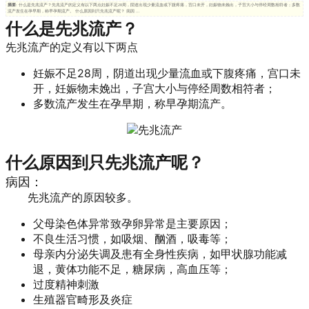
摘要
: 什么是先兆流产？先兆流产的定义有以下两点妊娠不足28周，阴道出现少量流血或下腹疼痛，宫口未开，妊娠物未娩出，子宫大小与停经周数相符者；多数
流产发生在孕早期，称早孕期流产。 什么原因到只先兆流产呢？ 病因 ...
什么是先兆流产？
先兆流产的定义有以下两点
妊娠不足28周，阴道出现少量流血或下腹疼痛，宫口未
开，妊娠物未娩出，子宫大小与停经周数相符者；
多数流产发生在孕早期，称早孕期流产。
什么原因到只先兆流产呢？
病因：
先兆流产的原因较多。
父母染色体异常致孕卵异常是主要原因；
不良生活习惯，如吸烟、酗酒，吸毒等；
母亲内分泌失调及患有全身性疾病，如甲状腺功能减
退，黄体功能不足，糖尿病，高血压等；
过度精神刺激
生殖器官畸形及炎症