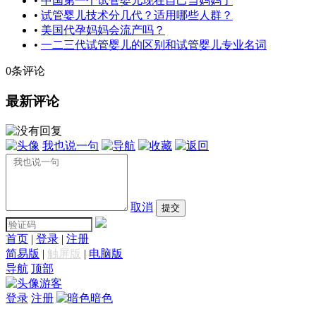
•
中国第一个试管婴儿现在自己当妈妈了
•
试管婴儿技术分几代？适用哪些人群？
•
美国代孕妈妈会流产吗？
•
一二三代试管婴儿的区别和试管婴儿专业名词
0条评论
最新评论
我也说一句
取消
提交
首页
|
登录
|
注册
简易版
|
触屏版
|
电脑版
导航
顶部
游客
登录
注册
暗色