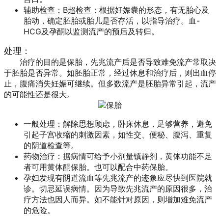
辅助检查：B超检查：根据妊娠囊的形态，有无胎心及
胎动，确定胚胎或胎儿是否存活，以指导治疗。血-
HCG及孕酮以监测流产的预后及转归。
处理：
治疗的目的是保胎，先兆流产后是否导致难免流产常取决
于胚胎是否异常。如胚胎正常，经过休息和治疗后，则出血停
止，腹痛消失妊娠可继续。但多数流产是胚胎异常引起，流产
的可能性还是很大。
一般处理：解除思想顾虑，卧床休息，足够营养，避免
引起子宫收缩的刺激因素，如性交、便秘、腹泻、重复
的阴道检查等。
药物治疗：据病情可给予小剂量镇静剂，黄体功能不足
者可用黄体酮保胎。也可以配合中药保胎。
孕妇发现有阴道流血等先兆流产的迹象应尽快到医院就
诊。切忌延误病情。因为导致先兆流产的原因很多，治
疗方法也因人而异。如不能针对原因，则增加难免流产
的危险。