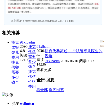
本文网址：
https://91xilaibao.com/thread-2387-1-1.html
相关推荐
91xlbadm
捷克
2020-
91xlbadm
捷克
试管
4-8
2020-
捷克代孕简述 一个试管婴儿医生的
代孕
婴儿
4-8
阅读
视角
需要
费用
阅读
12169
91xlbadm
2020-10-10
阅读9077
多少
捷克
14236
钱？
供卵
查看更多
捷克
需要
代孕
多少
全部回复
价格
钱？
费用
看全部
倒序浏览
沙发
wdhntcn