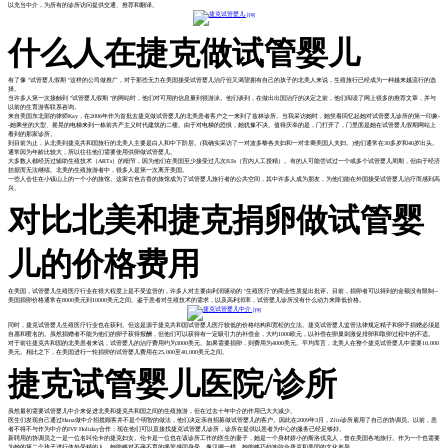
以充当中介，为所有的诊所访问提供交通、推荐和翻译。
什么人在捷克做试管婴儿
有了像 "试管婴儿假期 "这样的公司做推广，对于那些无力在美国接受试管婴儿治疗但又渴望拥有自己的孩子的北美人来说，生殖旅行已经成为一种越来越流行的选
择。
当许多人第一次接触到 "试管婴儿假期 "的网站时，他们对可用的信息量到很游泳。他们谈到，在做出出国治疗的决定之前，他们阅读了网上很多的推荐文章，并与
以前的生育游客联系咨询。
来自美国东北部的律师Kay，在2006年作为首批去捷克做试管婴儿的北美患者客户之一来到了兹林诊所。当我采访她时，她笑着回忆起她对试管婴儿诊所的第一印象-
-她乘坐的大型、摇晃的电梯来到一栋前共产主义时代建筑的二楼。由于对电梯的恐惧，她犹豫不决。值得庆幸的是，门打开了，门里面是她在试管婴儿假期网站上
看到的那家诊所。
到目前为止，从北美到捷克共和国旅行的北美人主要是白人和中下阶层。(我确实采访了一对波多黎各夫妇和一对非裔美国人夫妇。)他们通常在30多岁和40岁出头。
通常因为年龄比较大，所以往往他们需要使用供卵做试管婴儿。
大多数人都经历过辅助生殖技术（ARTs）的细节，因为他们在美国至少接受过几次IUIs（宫内人工授精）。有的人可能尝试过一个或多个试管婴儿周期，但由于经济
拮据而无法继续。北美的生殖旅游者中，很多人是第一次离开美国。
一些人会住在小镇山上的一个小的旅馆。这家古色古香的旅馆成为了试管婴儿旅行者的公共空间，其中许多人成为朋友，为他们能在外国接受试管婴儿治疗而感到高
兴。
对比北美和捷克捐卵做试管婴
儿的价格费用
在美国，试管婴儿生殖医疗行业在很大程度上是不受监管的，许多人对主要由利润驱动的 "生殖医疗"的商业性质提出批评。目前，捐卵者可以得到的金额没有限制--
美国捐卵价格通常在8000美元到10000美元之间。鉴于患者对生殖技术的需求，以及高利润率，试管婴儿诊所没有什么动力来降低价格。
同时，捷克试管婴儿生殖医疗行业也在获利。但这是源于捷克共和国试管婴儿医疗较低的价格结构和宽松的立法。捷克试管婴儿监管法律规定精子和卵子捐赠必须是
自愿和匿名的。虽然捐赠者不能为他们的卵子获得报酬，但他们可以获得有一定吸引力的补偿金，大约1000欧元，以补偿在卵巢刺激促排卵和取卵过程中的不适。
对于前往捷克共和国的北美患者来说，试管婴儿的治疗费用约为3000美元。如果需要捐卵，则费用为4000美元。平均而言，北美人在整个捷克试管婴儿中需要10,000
美元。相比之下，在美国进行一轮捐卵的试管婴儿费用在25,000至40,000美元之间。
捷克试管婴儿医院/诊所
虽然最初需要试管婴儿中介来促进北美和捷克共和国之间的生殖旅游，但在过去十年中介的作用已大大减少。
医生们发现自己通过Hana做中介招揽顾客并不是个明智的做法，他们决定亲自招募做试管婴儿的客户。因此在2009年3月，Zlín诊所雇用了自己的协调员。以前，患
者不得不与作为中介的IVF Holiday合作；现在他们可以直接找捷克试管婴儿诊所，诊所在提供以患者为中心的服务已经足够好。
新聘用的协调员之一是一位名叫伦卡的捷克妇女。伦卡是一位也在该诊所工作的医生的妻子，她是一个身材娇小的斯洛伐克人，曾在美国各地旅行。作为一个也需要
为她的第二个孩子进行体外受精的人，她能够对不孕不育的痛苦感同身受。像汉娜一样，她能够巧妙地弥合捷克和美国的文化差异。