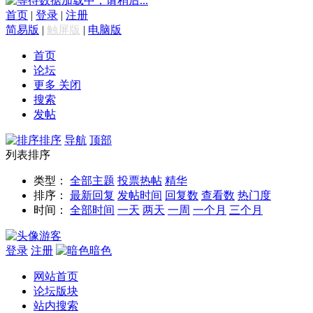
数据加载中，请稍后...
首页
|
登录
|
注册
简易版
|
触屏版
|
电脑版
首页
论坛
更多
关闭
搜索
发帖
排序
导航
顶部
列表排序
类型：
全部主题
投票
热帖
精华
排序：
最新回复
发帖时间
回复数
查看数
热门度
时间：
全部时间
一天
两天
一周
一个月
三个月
游客
登录
注册
暗色
网站首页
论坛版块
站内搜索