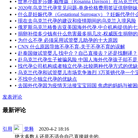
•
世界小姐罗莎娜·戴维森（Rosanna Davison）在乌克兰代孕获
•
2020年乌克兰代孕常见问题-单身价格费用签证供卵卵妹安全机构
•
什么是妊娠代孕（Gestational Surrogacy）？妊娠代孕什么
•
现在去乌克兰代孕的建议和疫情期间的乌克兰入境风险
•
俄罗斯乌克兰格鲁吉亚美国海外代孕,中介机构提供的七大服务 .
•
捐卵补偿多少钱有什么危害最多捐几次-权威医生捐卵的方方面面
•
为什么不孕 必须采用试管婴儿助孕的十大原因
•
CNN 什么原因导致不孕不育-关于不孕不育的误解
•
赴泰国做试管婴儿 找中介？自己直接去？还是找翻译？
•
赴乌克兰代孕生子被骗风险 中国人海外代孕孩子却不是自己
•
找代孕公司机构或者独立代孕-比较两种代孕方式的优缺点以及风
•
乌克兰代孕和试管婴儿市场竞争激烈 3万英镑代孕一个
•
不找中介独立代孕的优缺点
•
去国外代孕因为疫情无法接宝宝回国 焦虑的妈妈与被困的婴
发表评论
最新评论
引用
觉释
2020-4-2 18:16
绝大多数人还是不适合自己直接就去的。