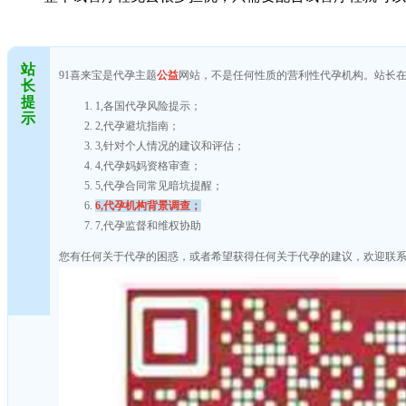
站
91喜来宝是代孕主题
公益
网站，不是任何性质的营利性代孕机构。站长
长
提
1,各国代孕风险提示；
示
2,代孕避坑指南；
3,针对个人情况的建议和评估；
4,代孕妈妈资格审查；
5,代孕合同常见暗坑提醒；
6,代孕机构背景调查；
7,代孕监督和维权协助
您有任何关于代孕的困惑，或者希望获得任何关于代孕的建议，欢迎联