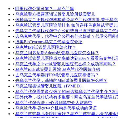
•
哪里代孕公司可靠？---乌克兰篇
•
乌克兰警方揭露基辅试管婴儿诊所贩卖婴儿
•
选择乌克兰正规代孕机构避免乌克兰代孕纠纷-关于乌克兰代孕的
•
乌克兰试管婴儿医院诊所排名 如何选择乌克兰试管婴儿医院
•
去乌克兰代孕找代孕中介公司或自己直接联系乌克兰代孕机构，
•
去乌克兰代孕，代孕中介公司有什么好处？代孕公司能提供
•
彼奥BioTexcom-乌克兰代孕医院介绍
•
乌克兰IPF试管婴儿医院怎么样？
•
乌克兰阿多尼斯Adonis试管婴儿医院怎么样？
•
乌克兰试管婴儿医院成功率能达到80%？看看乌克兰代孕机构怎么说
•
乌克兰代孕之ilaya试管婴儿医院怎么样？成功率高吗？
•
乌克兰isida试管婴儿医院-乌克兰代孕医院介绍
•
去乌克兰代孕选择IRM试管婴儿医院靠谱吗？
•
去乌克兰代孕，基辅的Mini试管婴儿医院怎么样？
•
乌克兰瑞德试管婴儿医院（IVMED）
•
乌克兰代孕需要多少钱？如何选择乌克兰代孕中介？2020
•
国外代孕，找对机构有多重要？网友乌克兰代孕被骗12
•
乌克兰代孕合法 小心遇到黑中介人财两空
•
乌克兰代孕-选对中介机构是代孕成功的保证
•
乌克兰试管婴儿医院哪家好？乌克兰试管婴儿医院和诊所排