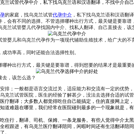
找乌克兰试管代孕中介，私下找乌克兰语和汉语翻译，不找中介自
孕
的家庭，找乌克兰试管
代孕中介
，私下找乌克兰语和汉语翻译
件，会有不同的选择。不管选择哪种出行方式，最关键是要靠谱
乌克兰试管婴儿代孕找国内中介、找私人翻译、自己直接去，该
试管婴儿和乌克兰代孕作为一项现代辅助生殖技术，给广大的不
，成功率高，同时还能合法选择性别。
择哪种出行方式，最关键是要靠谱，得到想要的结果才是最重要
接去，该怎么选？
安排；一般都是语言交流过关，适应能力和交流有一定的优势，
乌克兰试管医院，医生的经验了解甚少，没法去选择合适的试管
医疗翻译；大多数人都觉得吃住自己能搞定，住的直接网上定，
知道难题在哪里，我们经常在医院碰到最多的一个现象就是，有
吃住行，翻译、司机、保姆、一条龙服务。有些人觉得中介太黑
全程跟进，有乌克兰医疗翻译陪同，闲暇时间还有生活翻译陪同
了。