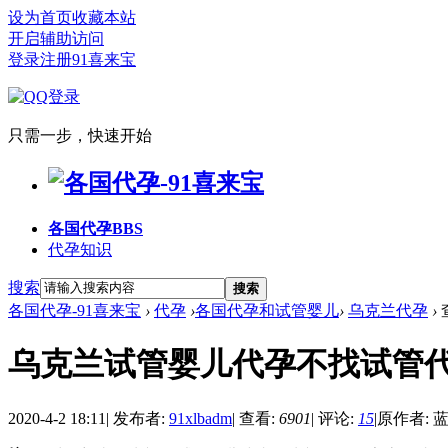
设为首页
收藏本站
开启辅助访问
登录
注册91喜来宝
只需一步，快速开始
各国代孕
BBS
代孕知识
搜索
搜索
各国代孕-91喜来宝
›
代孕
›
各国代孕和试管婴儿
›
乌克兰代孕
›
乌克兰试管婴儿代孕不找试管代孕
2020-4-2 18:11
|
发布者:
91xlbadm
|
查看:
6901
|
评论:
15
|
原作者: 