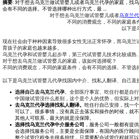
摘要
: 对于想去乌克兰做试管婴儿或者乌克兰代孕的家庭，
会有不同的选择。不管选择哪种出行方式，最 ...
对于想去乌克兰做试管婴儿或者
乌克兰代
不同的消费观念，不同的家庭条
以下是
现在社会由于种种因素导致很多女性无法正常怀孕，而乌克兰
育孩子的家庭也越来越多。
乌克兰代孕和试管婴儿起步早，第三代试管婴儿技术比较成熟
对于想去乌克兰做试管婴儿的家庭，该如何选择呢？
不同的消费观念，不同的家庭条件，会有不同的选择。不管选
以下是乌克兰试管婴儿代孕找国内中介、找私人翻译、自己直
选择自己去乌克兰代孕
。全部医疗事宜、吃住行都是自行
中国做试管没什么差别，这个是个人的优势，但实际上对
去乌克兰代孕选择找私人翻译
。
吃住行自己安排，找一个
可以了。很多事情，没有真正去落实和操作的时候，就不
其他人可联系，最大的就是没保障。
选择找乌克兰代孕中介服务公司
，服务公司一般都有提供
会选择找服务公司，主要是全面保障，有国内的医疗顾问
整个试管疗程免去很多担忧，只需要配合试管疗程就可以