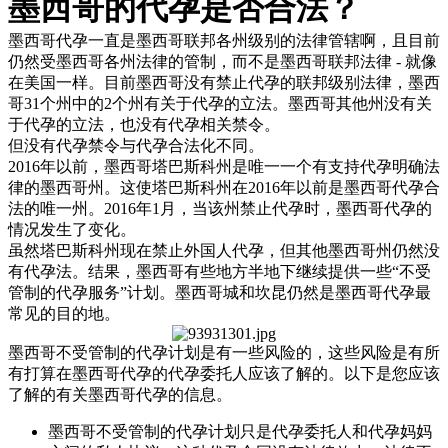
墨西哥的代孕是否合法？
墨西哥代孕一直是墨西哥联邦各州级别的法律管辖啊，且目前
仍然受墨西哥各州法律的管制，而不是墨西哥联邦法律 - 就像
在美国一样。目前墨西哥没有禁止代孕的联邦级别法律，墨西
哥31个州中的2个州有关于代孕的立法。墨西哥其他州没有关
于代孕的立法，也没有代孕相关禁令。
但没有代孕禁令与代孕合法化不同。
2016年以前，墨西哥塔巴斯科州是唯一一个有支持代孕明确法
律的墨西哥州。这使塔巴斯科州在2016年以前是墨西哥代孕合
法的唯一州。2016年1月，当该州禁止代孕时，墨西哥代孕的
情况发生了变化。
虽然塔巴斯科州现在禁止外国人代孕，但其他墨西哥州仍然没
有代孕法。结果，墨西哥有些地方半地下继续提供一些“不受
管制的代孕服务”计划。墨西哥城和坎昆仍然是墨西哥代孕最
常见的目的地。
墨西哥不受管制的代孕计划是有一些风险的，这些风险是有所
有打算在墨西哥代孕的代孕委托人应该了解的。以下是您应该
了解的有关墨西哥代孕的信息。
墨西哥不受管制的代孕计划只是代孕委托人和代孕妈妈