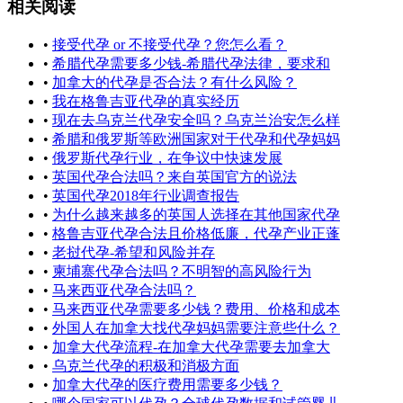
相关阅读
•
接受代孕 or 不接受代孕？您怎么看？
•
希腊代孕需要多少钱-希腊代孕法律，要求和
•
加拿大的代孕是否合法？有什么风险？
•
我在格鲁吉亚代孕的真实经历
•
现在去乌克兰代孕安全吗？乌克兰治安怎么样
•
希腊和俄罗斯等欧洲国家对于代孕和代孕妈妈
•
俄罗斯代孕行业，在争议中快速发展
•
英国代孕合法吗？来自英国官方的说法
•
英国代孕2018年行业调查报告
•
为什么越来越多的英国人选择在其他国家代孕
•
格鲁吉亚代孕合法且价格低廉，代孕产业正蓬
•
老挝代孕-希望和风险并存
•
柬埔寨代孕合法吗？不明智的高风险行为
•
马来西亚代孕合法吗？
•
马来西亚代孕需要多少钱？费用、价格和成本
•
外国人在加拿大找代孕妈妈需要注意些什么？
•
加拿大代孕流程-在加拿大代孕需要去加拿大
•
乌克兰代孕的积极和消极方面
•
加拿大代孕的医疗费用需要多少钱？