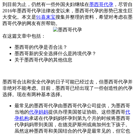
到目前为止，仍然有一些外国夫妇继续在
墨西哥代孕
，尽管自
2016年墨西哥代孕法律改变以来，墨西哥代孕的形势已发生巨
大变化。本文是
91喜来宝
搜集并整理的资料，希望对考虑在墨
西哥代孕的网友有所帮助。
在这篇文章中包括：
墨西哥的代孕是否合法？
墨西哥新的安全选择什么是跨境代孕？
关于墨西哥代孕的其他信息
墨西哥合法和安全代孕的日子可能已经过去，但墨西哥代孕并
非绝对不能考虑。目前，墨西哥已经出现了一些创造性的代孕
选择。现在有两种基本选择。
最常见的墨西哥代孕由墨西哥代孕公司提供，为墨西哥
当地的
代孕妈妈
提供办理美国签证协助。这些墨西哥
代
孕机构
承诺在代孕妈妈怀孕到第九个月的时候将墨西哥
代孕妈妈带到美国，在德克萨斯州或南加州生下孩子。
虽然这种墨西哥和美国结合的代孕是最常见的，但它也