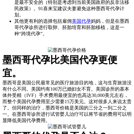
是最不安全的（特别是考虑到当前美国政府的反非法移
民政策）。91喜来宝建议夫妻避免这种墨西哥代孕计
划。
其他更有利的选择包括雇佣
美国代孕
妈妈，但是在墨西
哥代孕诊所进行取卵、胚胎培育和胚胎移植，这是一
种“跨境代孕”。
墨西哥代孕比美国代孕更便
宜。
墨西哥是美国公民最常见的医疗旅游目的地，这与生育旅游没
有什么不同。美国约有100万已婚妇女不育。美国诊所的基本
体外受精（IVF）手术费用最便宜的也高达30,000美元左右，
而整个美国代孕费用至少需要15万美元。这对很多人来说太贵
了。但同样的治疗，墨西哥价格是美国的三分之一到二分之
一。在墨西哥诊所进行试管婴儿治疗可以将节省的费用可以明
显降低美国代孕费用。