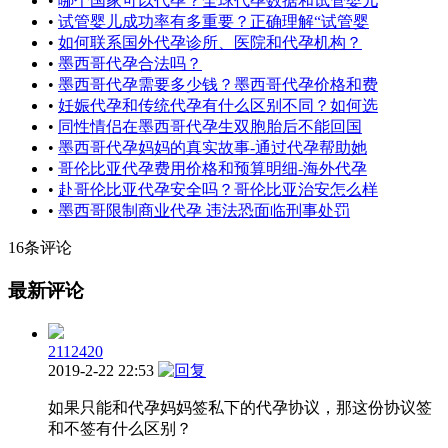
•
哪个国家可以代孕？全球代孕数据和试管婴儿
•
试管婴儿成功率有多重要？正确理解“试管婴
•
如何联系国外代孕诊所、医院和代孕机构？
•
墨西哥代孕合法吗？
•
墨西哥代孕需要多少钱？墨西哥代孕价格和费
•
妊娠代孕和传统代孕有什么区别不同？如何选
•
同性情侣在墨西哥代孕生双胞胎后不能回国
•
墨西哥代孕妈妈的真实故事-通过代孕帮助她
•
哥伦比亚代孕费用价格和预算明细-海外代孕
•
赴哥伦比亚代孕安全吗？哥伦比亚治安怎么样
•
墨西哥限制商业代孕 违法恐面临刑事处罚
16条评论
最新评论
2112420
2019-2-22 22:53
如果只能和代孕妈妈签私下的代孕协议，那这份协议签
和不签有什么区别？