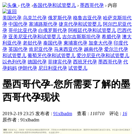
›
代孕
›
各国代孕和试管婴儿
›
墨西哥代孕
›
内容
美国代孕
乌克兰代孕
俄罗斯代孕
格鲁吉亚代孕
哈萨克斯坦代
孕
中国代孕
塞浦路斯代孕
捷克代孕和试管婴儿
阿尔巴尼亚代
孕
哥伦比亚代孕
白俄罗斯代孕
阿根廷代孕和试管婴儿
巴西代
孕
亚美尼亚代孕和试管婴儿
吉尔吉斯斯坦代孕
希腊代孕
澳大
利亚代孕
老挝代孕
泰国代孕
柬埔寨代孕
加拿大代孕
印度代
孕
英国代孕
肯尼亚代孕
马来西亚代孕
越南代孕
爱尔兰代孕
和试管婴儿
葡萄牙代孕和试管婴儿
爱沙尼亚代孕和试管婴儿
以色列代孕
德国代孕
菲律宾代孕
西班牙代孕
墨西哥代孕
代
孕妈妈
伊朗代孕
尼日利亚代孕
试管婴儿
墨西哥代孕-您所需要了解的墨
西哥代孕现状
2019-2-19 23:25
发布者 :
91xlbadm
查看 :
110710
评论 :
16
原作者 : 91xlbadm
摘要
: 到目前为止，仍然有一些外国夫妇继续在墨西哥代孕，尽管自2016年墨西哥代孕法律改变以来，墨西哥代孕的形势已发生巨大变化。本文是91喜来宝搜集并
整理的资料，希望对考虑在墨西哥代孕的网友有所帮助。 在这篇文章中 ...