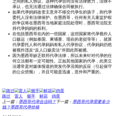
之间的私人协议。这种代孕合同没有法律效力，法律不
承认，也无法通过法律确保合同被执行。
如果代孕妈妈改变主意并不移交代孕生的孩子，则代孕
委托人没有法律保护。在墨西哥，任何有关儿童监护权
的争议将在墨西哥当地家庭法院处理时，墨西哥法院支
持代孕妈妈的权利。
在包括墨西哥在内的一些国家，这些国家将代孕视作人
口贩运（例如泰国、柬埔寨、现在的老挝等等）。就算
代孕委托人和代孕妈妈有私人代孕协议，代孕妈妈仍然
被视作违反“反人口贩卖法”并因此而被捕。
因为墨西哥缺乏联邦代孕法律，所以未来针对代孕的任
何立法都有一定可能性。正如其他国家的代孕，此类立
法通常是对媒体报道的突发代孕丑闻的反应（引起保守
的公众愤慨），并且可能是迅速，意外和严重的。
路过
雷人
握手
鲜花
鸡蛋
上一篇：
墨西哥代孕合法吗？
下一篇：
墨西哥代孕需要多少
钱？墨西哥代孕价格