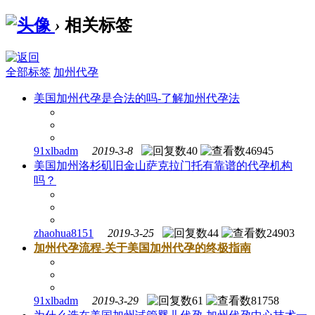
›
相关标签
全部标签
加州代孕
美国加州代孕是合法的吗-了解加州代孕法
91xlbadm
2019-3-8
40
46945
美国加州洛杉矶旧金山萨克拉门托有靠谱的代孕机构
吗？
zhaohua8151
2019-3-25
44
24903
加州代孕流程-关于美国加州代孕的终极指南
91xlbadm
2019-3-29
61
81758