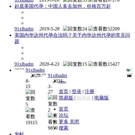
起底美国代孕：中国人多去加州，价格百万起
91xlbadm
2019-5-28
24
52209
美国内华达州代孕合法吗？关于内华达州代孕的常见问
题
91xlbadm
2020-4-23
15
15427
2023
91xlbadm
2023-
91xlbadm
年美
加州
8-
2024-
国代
代孕
查看更多
15
3-
孕合
机构
首页
|
登录
|
注册
27
EWS
法的
简易版
|
触屏版
|
电脑版
欺诈
州-美
5
南加
国各
首页
2
州代
州代
论坛
孕妈
孕友
更多
关闭
19115
妈
好程
9859
搜索
度
发帖