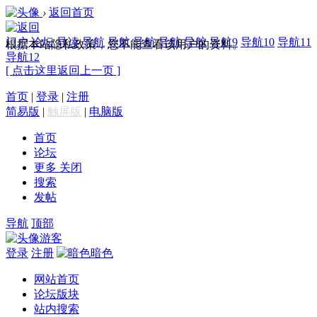
›
返回首页
门户
论坛
导读
导航
导航
导航
导航
导航
导航9
导航10
导航11
根据本站隐私政策，您不能查看该用户的资料。
导航12
[ 点击这里返回上一页 ]
首页
|
登录
|
注册
简易版
|
触屏版
|
电脑版
首页
论坛
更多
关闭
搜索
发帖
导航
顶部
游客
登录
注册
暗色
网站首页
论坛版块
站内搜索