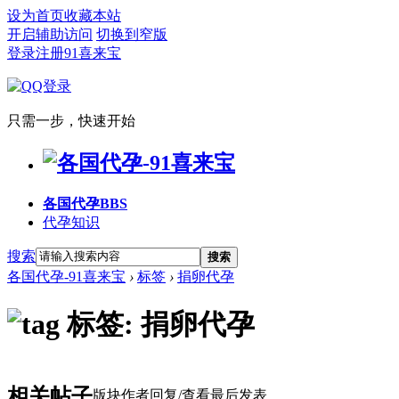
设为首页
收藏本站
开启辅助访问
切换到窄版
登录
注册91喜来宝
只需一步，快速开始
各国代孕
BBS
代孕知识
搜索
搜索
各国代孕-91喜来宝
›
标签
›
捐卵代孕
标签: 捐卵代孕
相关帖子
版块
作者
回复/查看
最后发表