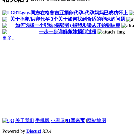
LGBT-gay-同志在格鲁吉亚捐卵代孕-代孕妈妈已成功怀上
关于捐卵/供卵代孕 3个关于如何找到合适的卵妹的问题
如何选择一个卵妹(捐卵者)-捐卵步骤从开始到结束
一步一步详解卵妹捐卵过程
更多...
|
关于我们
|
手机版
|
小黑屋
|
91喜来宝
|
网站地图
Powered by
Discuz!
X3.4